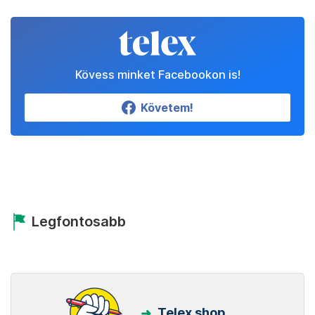
Kövess minket Facebookon is!
Követem!
Legfontosabb
Telex shop