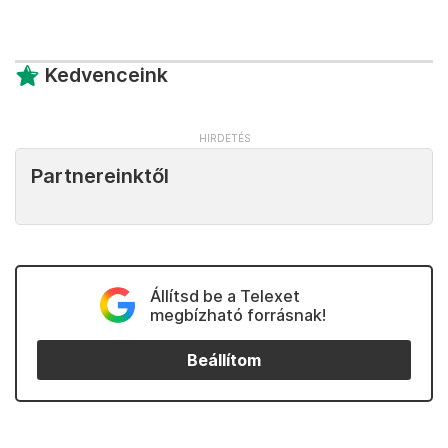
Kedvenceink
Partnereinktől
Állítsd be a Telexet
megbízható forrásnak!
Beállítom