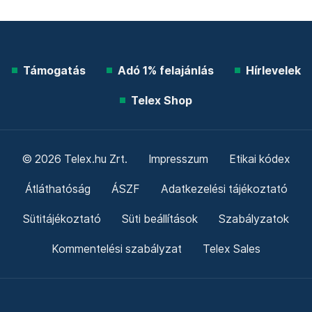
Támogatás
Adó 1% felajánlás
Hírlevelek
Telex Shop
© 2026 Telex.hu Zrt.
Impresszum
Etikai kódex
Átláthatóság
ÁSZF
Adatkezelési tájékoztató
Sütitájékoztató
Süti beállítások
Szabályzatok
Kommentelési szabályzat
Telex Sales