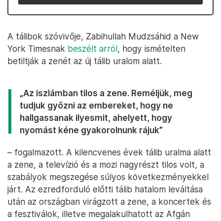
A tálibok szóvivője, Zabihullah Mudzsáhid a New
York Timesnak
beszélt arról
, hogy ismételten
betiltják a zenét az új tálib uralom alatt.
„Az iszlámban tilos a zene. Reméljük, meg
tudjuk győzni az embereket, hogy ne
hallgassanak ilyesmit, ahelyett, hogy
nyomást kéne gyakorolnunk rájuk”
– fogalmazott. A kilencvenes évek tálib uralma alatt
a zene, a televízió és a mozi nagyrészt tilos volt, a
szabályok megszegése súlyos következményekkel
járt. Az ezredforduló előtti tálib hatalom leváltása
után az országban virágzott a zene, a koncertek és
a fesztiválok, illetve megalakulhatott az Afgán