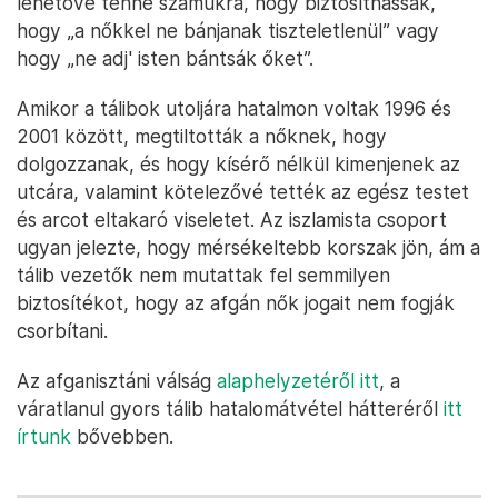
lehetővé tenné számukra, hogy biztosíthassák,
hogy „a nőkkel ne bánjanak tiszteletlenül” vagy
hogy „ne adj' isten bántsák őket”.
Amikor a tálibok utoljára hatalmon voltak 1996 és
2001 között, megtiltották a nőknek, hogy
dolgozzanak, és hogy kísérő nélkül kimenjenek az
utcára, valamint kötelezővé tették az egész testet
és arcot eltakaró viseletet. Az iszlamista csoport
ugyan jelezte, hogy mérsékeltebb korszak jön, ám a
tálib vezetők nem mutattak fel semmilyen
biztosítékot, hogy az afgán nők jogait nem fogják
csorbítani.
Az afganisztáni válság
alaphelyzetéről itt
, a
váratlanul gyors tálib hatalomátvétel hátteréről
itt
írtunk
bővebben.