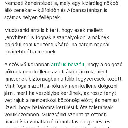
Nemzeti Zeneintézet is, mely egy kizárólag nőkből
álló zenekar – külföldön és Afganisztánban is
számos helyen felléptek.
Mudzsáhid arra is kitért, hogy ezek mellett
„enyhíteni” is fognak a szabályokon: a nőknek
például nem kell férfi kísérő, ha három napnál
rövidebb útra mennek.
A szóvivő korábban
arról is beszélt
, hogy a dolgozó
nőknek nem kellene az utcákon járniuk, mert
nincsenek biztonságban a tálib fegyveresek között.
Mint fogalmazott, a nőknek nem kellene dolgozni
járni, mert ha veszélybe kerülnek, az rossz fényt
vet rájuk a nemzetközi közönség előtt, és nem azt
üzeni, hogy hatalomra kerülésük óta toleránsak
velük szemben. Mudzsáhid szerint az otthon
maradásra vonatkozó útmutatás ideiglenes, és