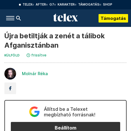
TELEX
AFTER
G7
KARAKTER
TÁMOGATÁS
SHOP
Támogatás
Újra betiltják a zenét a tálibok
Afganisztánban
frissítve
KÜLFÖLD
Molnár Réka
Állítsd be a Telexet
megbízható forrásnak!
Beállítom