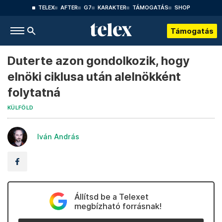
TELEX
AFTER
G7
KARAKTER
TÁMOGATÁS
SHOP
Támogatás
Duterte azon gondolkozik, hogy
elnöki ciklusa után alelnökként
folytatná
KÜLFÖLD
Iván András
Állítsd be a Telexet
megbízható forrásnak!