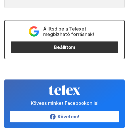
Állítsd be a Telexet
megbízható forrásnak!
Beállítom
Kövess minket Facebookon is!
Követem!