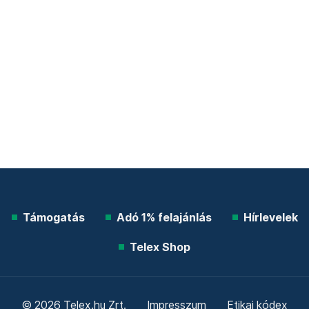
Támogatás
Adó 1% felajánlás
Hírlevelek
Telex Shop
© 2026 Telex.hu Zrt.
Impresszum
Etikai kódex