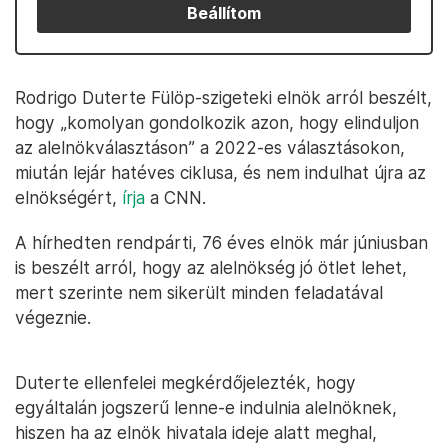
Beállítom
Rodrigo Duterte Fülöp-szigeteki elnök arról beszélt,
hogy „komolyan gondolkozik azon, hogy elinduljon
az alelnökválasztáson” a 2022-es választásokon,
miután lejár hatéves ciklusa, és nem indulhat újra az
elnökségért,
írja
a CNN.
A hírhedten rendpárti, 76 éves elnök már júniusban
is beszélt arról, hogy az alelnökség jó ötlet lehet,
mert szerinte nem sikerült minden feladatával
végeznie.
Duterte ellenfelei megkérdőjelezték, hogy
egyáltalán jogszerű lenne-e indulnia alelnöknek,
hiszen ha az elnök hivatala ideje alatt meghal,