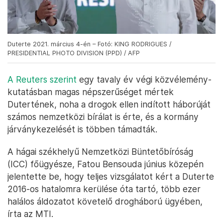
Duterte 2021. március 4-én – Fotó: KING RODRIGUES /
PRESIDENTIAL PHOTO DIVISION (PPD) / AFP
A Reuters szerint
egy tavaly év végi közvélemény-
kutatásban magas népszerűséget mértek
Dutertének, noha a drogok ellen indított háborúját
számos nemzetközi bírálat is érte, és a kormány
járványkezelését is többen támadták.
A hágai székhelyű Nemzetközi Büntetőbíróság
(ICC) főügyésze, Fatou Bensouda június közepén
jelentette be, hogy teljes vizsgálatot kért a Duterte
2016-os hatalomra kerülése óta tartó, több ezer
halálos áldozatot követelő drogháború ügyében,
írta az MTI.