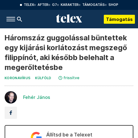
TELEX
AFTER
G7
KARAKTER
TÁMOGATÁS
SHOP
Támogatás
Háromszáz guggolással büntettek
egy kijárási korlátozást megszegő
filippínót, aki később belehalt a
megerőltetésbe
frissítve
KORONAVÍRUS
KÜLFÖLD
Fehér János
Állítsd be a Telexet