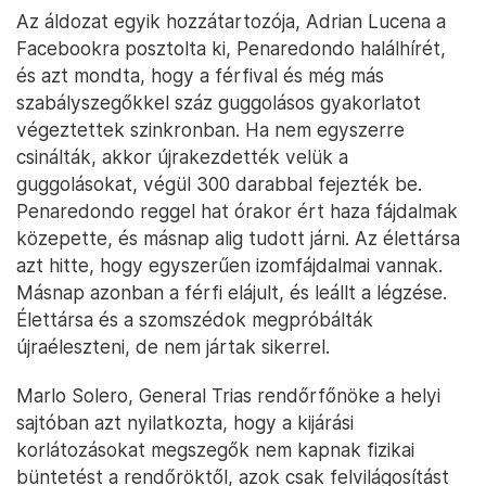
Az áldozat egyik hozzátartozója, Adrian Lucena a
Facebookra posztolta ki, Penaredondo halálhírét,
és azt mondta, hogy a férfival és még más
szabályszegőkkel száz guggolásos gyakorlatot
végeztettek szinkronban. Ha nem egyszerre
csinálták, akkor újrakezdették velük a
guggolásokat, végül 300 darabbal fejezték be.
Penaredondo reggel hat órakor ért haza fájdalmak
közepette, és másnap alig tudott járni. Az élettársa
azt hitte, hogy egyszerűen izomfájdalmai vannak.
Másnap azonban a férfi elájult, és leállt a légzése.
Élettársa és a szomszédok megpróbálták
újraéleszteni, de nem jártak sikerrel.
Marlo Solero, General Trias rendőrfőnöke a helyi
sajtóban azt nyilatkozta, hogy a kijárási
korlátozásokat megszegők nem kapnak fizikai
büntetést a rendőröktől, azok csak felvilágosítást