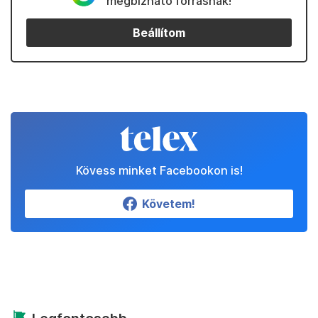
megbízható forrásnak!
Beállítom
Kövess minket Facebookon is!
Követem!