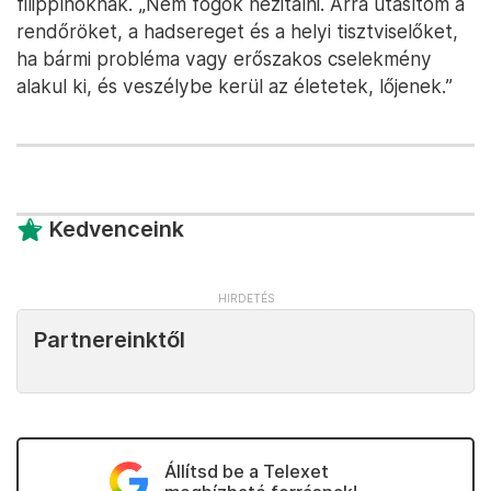
filippínóknak. „Nem fogok hezitálni. Arra utasítom a
rendőröket, a hadsereget és a helyi tisztviselőket,
ha bármi probléma vagy erőszakos cselekmény
alakul ki, és veszélybe kerül az életetek, lőjenek.”
Kedvenceink
Partnereinktől
Állítsd be a Telexet