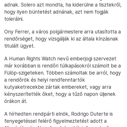
adnak. Solero azt mondta, ha kiderülne a tisztekről,
hogy ilyen büntetést adnának, azt nem fogják
tolerálni.
Ony Ferrer, a város polgármestere arra utasította a
rendőrséget, hogy vizsgálják ki az általa kínzásnak
titulált ügyet.
A Human Rights Watch nevű emberjogi szervezet
már korábban is rendőri túlkapásokról számolt be a
Fülöp-szigeteken. Többen számoltak be arról, hogy
a rendőrök és helyi rendfenntartók
kutyaketrecekbe zártak embereket, vagy arra
kényszerítették őket, hogy a tűző napon üljenek
órákon át.
A hírhedten rendpárti elnök, Rodrigo Duterte is
fenyegetéssel felérő figyelmeztetést adott a