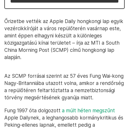
Őrizetbe vették az Apple Daily hongkongi lap egyik
vezércikkíróját a város repülőterén vasárnap este,
amint éppen elhagyni készült a különleges
közigazgatású kínai területet – írja az MTI a South
China Morning Post (SCMP) című hongkongi lap
alapján.
Az SCMP forrásai szerint az 57 éves Fung Wai-kong
Nagy-Britanniába utazott volna, amikor a rendőrség
a repülőtéren feltartóztatta a nemzetbiztonsági
törvény megsértésének gyanúja miatt.
Fung 1997 óta dolgozott
a múlt héten megszűnt
Apple Dailynek, a leghangosabb kormánykritikus és
Peking-ellenes lapnak, emellett pedig a