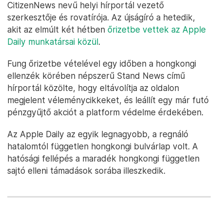
CitizenNews nevű helyi hírportál vezető
szerkesztője és rovatírója. Az újságíró a hetedik,
akit az elmúlt két hétben
őrizetbe vettek az Apple
Daily munkatársai közül
.
Fung őrizetbe vételével egy időben a hongkongi
ellenzék körében népszerű Stand News című
hírportál közölte, hogy eltávolítja az oldalon
megjelent véleménycikkeket, és leállít egy már futó
pénzgyűjtő akciót a platform védelme érdekében.
Az Apple Daily az egyik legnagyobb, a regnáló
hatalomtól független hongkongi bulvárlap volt. A
hatósági fellépés a maradék hongkongi független
sajtó elleni támadások sorába illeszkedik.