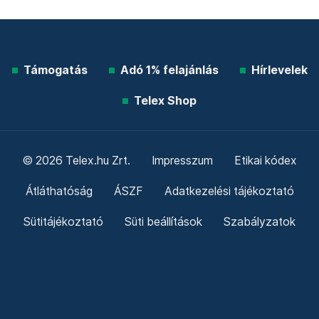
Támogatás
Adó 1% felajánlás
Hírlevelek
Telex Shop
© 2026 Telex.hu Zrt.
Impresszum
Etikai kódex
Átláthatóság
ÁSZF
Adatkezelési tájékoztató
Sütitájékoztató
Süti beállítások
Szabályzatok
Kommentelési szabályzat
Telex Sales