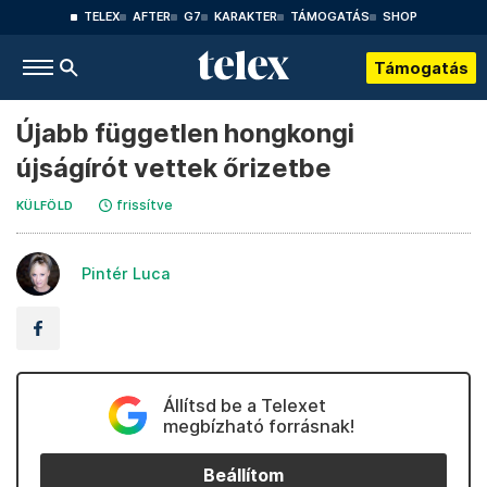
TELEX
AFTER
G7
KARAKTER
TÁMOGATÁS
SHOP
Támogatás
Újabb független hongkongi
újságírót vettek őrizetbe
frissítve
KÜLFÖLD
Pintér Luca
Állítsd be a Telexet
megbízható forrásnak!
Beállítom