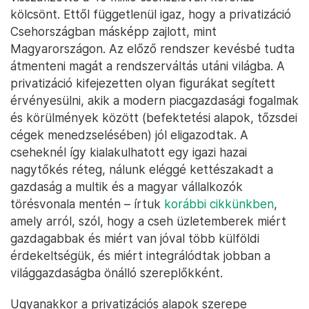
kölcsönt. Ettől függetlenül igaz, hogy a privatizáció
Csehországban másképp zajlott, mint
Magyarországon. Az előző rendszer kevésbé tudta
átmenteni magát a rendszerváltás utáni világba. A
privatizáció kifejezetten olyan figurákat segített
érvényesülni, akik a modern piacgazdasági fogalmak
és körülmények között (befektetési alapok, tőzsdei
cégek menedzselésében) jól eligazodtak. A
cseheknél így kialakulhatott egy igazi hazai
nagytőkés réteg, nálunk eléggé kettészakadt a
gazdaság a multik és a magyar vállalkozók
törésvonala mentén – írtuk
korábbi cikkünkben
,
amely arról, szól, hogy a cseh üzletemberek miért
gazdagabbak és miért van jóval több külföldi
érdekeltségük, és miért integrálódtak jobban a
világgazdaságba önálló szereplőkként.
Ugyanakkor a privatizációs alapok szerepe