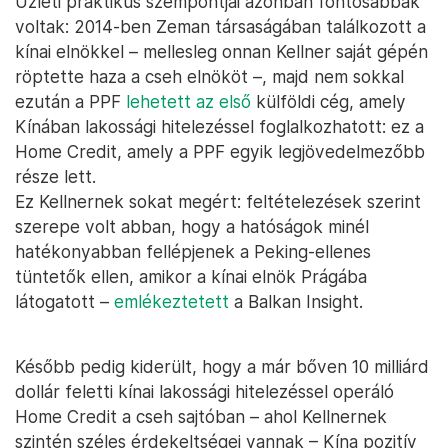
Üzleti praktikus szempontjai azonban fontosabbak
voltak: 2014-ben Zeman társaságában találkozott a
kínai elnökkel – mellesleg onnan Kellner saját gépén
röptette haza a cseh elnököt –, majd nem sokkal
ezután a PPF
lehetett az első
külföldi cég, amely
Kínában lakossági hitelezéssel foglalkozhatott: ez a
Home Credit, amely a PPF egyik legjövedelmezőbb
része lett.
Ez Kellnernek sokat megért: feltételezések szerint
szerepe volt abban, hogy a hatóságok minél
hatékonyabban fellépjenek a Peking-ellenes
tüntetők ellen, amikor a kínai elnök Prágába
látogatott –
emlékeztetett
a Balkan Insight.
Később pedig kiderült, hogy a már bőven 10 milliárd
dollár feletti kínai lakossági hitelezéssel operáló
Home Credit a cseh sajtóban – ahol Kellnernek
szintén széles érdekeltségei vannak – Kína pozitív