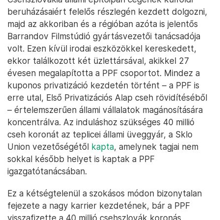
beruházásaiért felelős részlegén kezdett dolgozni,
majd az akkoriban és a régióban azóta is jelentős
Barrandov Filmstúdió gyártásvezetői tanácsadója
volt. Ezen kívül irodai eszközökkel kereskedett,
ekkor találkozott két üzlettársával, akikkel 27
évesen megalapította a PPF csoportot. Mindez a
kuponos privatizáció kezdetén történt – a PPF is
erre utal, Első Privatizációs Alap cseh rövidítéséből
– értelemszerűen állami vállalatok magánosítására
koncentrálva. Az induláshoz szükséges 40 millió
cseh koronát az teplicei állami üveggyár, a Sklo
Union vezetőségétől
kapta
, amelynek tagjai nem
sokkal később helyet is kaptak a PPF
igazgatótanácsában.
Ez a kétségtelenül a szokásos módon bizonytalan
fejezete a nagy karrier kezdetének, bár a PPF
visszafizette a 40 millió csehszlovák koronás