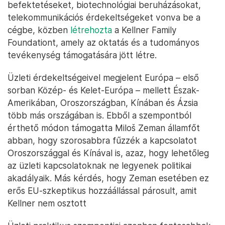
befektetéseket, biotechnológiai beruházásokat,
telekommunikációs érdekeltségeket vonva be a
cégbe, közben
létrehozta
a Kellner Family
Foundationt, amely az oktatás és a tudományos
tevékenység támogatására jött létre.
Üzleti érdekeltségeivel megjelent Európa – első
sorban Közép- és Kelet-Európa – mellett Észak-
Amerikában, Oroszországban, Kínában és Ázsia
több más országában is. Ebből a szempontból
érthető módon támogatta Miloš Zeman államfőt
abban, hogy szorosabbra fűzzék a kapcsolatot
Oroszországgal és Kínával is, azaz, hogy lehetőleg
az üzleti kapcsolatoknak ne legyenek politikai
akadályaik. Más kérdés, hogy Zeman esetében ez
erős EU-szkeptikus hozzáállással párosult, amit
Kellner nem osztott