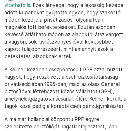
vitatható is
. Ezek lényege, hogy a lakosság kezébe
adott kuponokat gyűjtötte egybe, hogy szakértői
módon kezelje a privatizációs folyamatban
megvalósított befektetéseket. Ezután azonban
kevéssé átlátható módon az alapoktól átszivárgott
a vagyon, sok kisrészvényes jóval kevesebbet
kapott tulajdonrészéért, mint amennyit azok a
befektetési alapoknak értek.
A Kellner kezében összpontosult PPF azzal húzott
nagyot, hogy részt vett a cseh biztosítótársaság
privatizációjában 1996-ban, majd az olasz Generali
biztosítóval létrehozott közös vállalatot (GPH),
amelynek igazgatótanácsának élére Kellner került, a
tagok közé pedig a korábbi cseh pénzügyminiszter.
A ma már hollandiai központú PPF egyre
szélesítette portfólióját, ingatlanfejlesztést, ipari