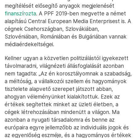
megítélését elősegítő anyagok megjelenését
finanszírozta
. A PPF 2019-ben megvette a német
alapítású Central European Media Enterprisest is. A
cégnek Csehországban, Szlovákiában,
Szlovéniában, Romániában és Bulgáriában vannak
médiaérdekeltségei.
Kellner ugyan a közvetlen politizálástól igyekezett
távolmaradni, világnézeti állásfoglalását azonban
nem tagadta: „Az én korosztályomnak a szabadság,
a méltóság, a vállalkozói szellem és hagyományok
tisztelete alapvető szerepet játszott abban,
ahogyan véleményünket kialakítottuk. Ezek az
értékek segítettek minket az üzleti életben, a
cégek létrehozásában mindenütt a világon. Ma
azonban a nyugati társadalomra és benne az
európaira egyre jellemzőbb az individuális jogok és
az egyenlőség eszméje, és a hagyományos értékek