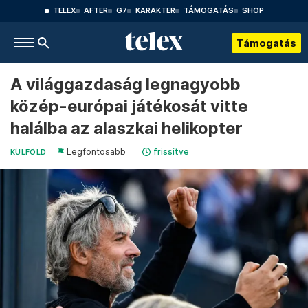
TELEX
AFTER
G7
KARAKTER
TÁMOGATÁS
SHOP
Támogatás
A világgazdaság legnagyobb
közép-európai játékosát vitte
halálba az alaszkai helikopter
Legfontosabb
frissítve
KÜLFÖLD