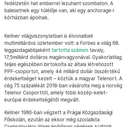
fedélzetén hat emberrel lezuhant szombaton. A
balesetnek egy túlélője van, aki egy anchorage-i
kórházban ápolnak.
Kellner világviszonylatban is élvonalbeli
multimilliárdos üzletember volt: a Forbes a világ 68.
leggazdagabbjaként
tartotta számon
tavaly,
17,5milliárd dolláros magánvagyonával. Gyakorlatilag
teljes egészében birtokolta az általa létrehozott
PPF-csoportot, amely 44 milliárd dollár összértékű
érdekeltséget kezelt – köztük a magyar Telenort. A
cég 75 százalékát 2018-ban vásárolta meg a norvég
Telenor Csoporttól, amely több közép-kelet-
európai érdekeltségétől megvált.
Kellner 1986-ban végzett a Prágai Közgazdasági
Főiskolán, ezután az ekkor még szocialista
Csehszlovákia állami építőipari cégének külföldi