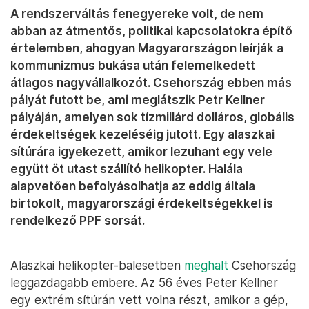
A rendszerváltás fenegyereke volt, de nem
abban az átmentős, politikai kapcsolatokra építő
értelemben, ahogyan Magyarországon leírják a
kommunizmus bukása után felemelkedett
átlagos nagyvállalkozót. Csehország ebben más
pályát futott be, ami meglátszik Petr Kellner
pályáján, amelyen sok tízmillárd dolláros, globális
érdekeltségek kezeléséig jutott. Egy alaszkai
sítúrára igyekezett, amikor lezuhant egy vele
együtt öt utast szállító helikopter. Halála
alapvetően befolyásolhatja az eddig általa
birtokolt, magyarországi érdekeltségekkel is
rendelkező PPF sorsát.
Alaszkai helikopter-balesetben
meghalt
Csehország
leggazdagabb embere. Az 56 éves Peter Kellner
egy extrém sítúrán vett volna részt, amikor a gép,