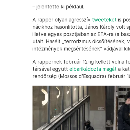
– jelentette ki például.
A rapper olyan agresszív
tweeteket
is po
nácikhoz hasonlította, János Károly volt 
illetve egyes posztjaiban az ETA-ra (a bas
utalt. Hasélt „terrorizmus dicsőítésének, v
intézmények megsértésének” vádjával kil
A rappernek február 12-ig kellett volna fe
társával együtt
elbarikádozta magát
a kat
rendőrség (Mossos d'Esquadra) február 