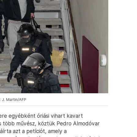
: J. Martin/AFP
ere egyébként óriási vihart kavart
is több művész, köztük Pedro Almodóvar
írta azt a petíciót, amely a