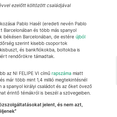
vvel ezelőtt költözött családjával
takozásai Pablo Hasél (eredeti nevén Pablo
tt Barcelonában és több más spanyol
k békésen Barcelonában, de estére
újból
dőrség szerint kisebb csoportok
kisbuszt, és bankfiókokba, boltokba is
iért rendőrökre támadtak.
ább az NI FELIPE VI című
rapszáma
miatt
 és már több mint 1,4 millió megtekintésnél
an a spanyol királyi családot és az őket övező
at érintő témákról is beszél a szövegeiben.
szolgáltatásokat jelent, és nem azt,
éljenek”