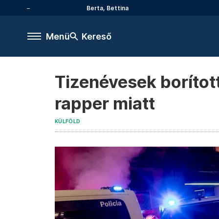
Berta, Bettina
Menü
Kereső
Tizenévesek borítot
rapper miatt
KÜLFÖLD