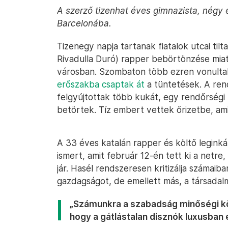
A szerző tizenhat éves gimnazista, négy é
Barcelonába.
Tizenegy napja tartanak fiatalok utcai til
Rivadulla Duró) rapper bebörtönzése mia
városban. Szombaton több ezren vonulta
erőszakba csaptak át
a tüntetések. A ren
felgyújtottak több kukát, egy rendőrségi 
betörtek. Tíz embert vettek őrizetbe, am
A 33 éves katalán rapper és költő legink
ismert, amit február 12-én tett ki a netre,
jár. Hasél rendszeresen kritizálja számaib
gazdagságot, de emellett más, a társadalm
„Számunkra a szabadság minőségi köz
hogy a gátlástalan disznók luxusban 