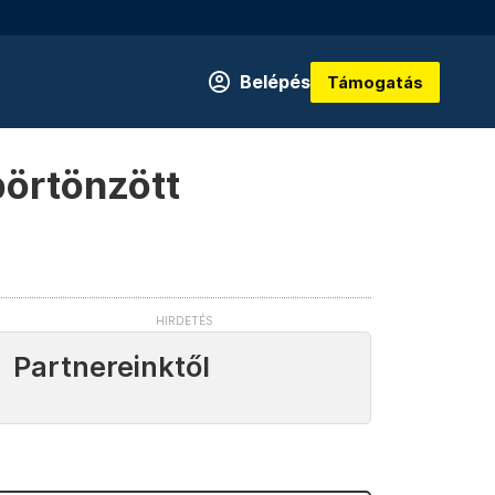
Belépés
Támogatás
börtönzött
Partnereinktől