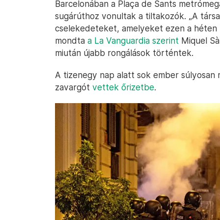
Barcelonában a Plaça de Sants metrómegá
sugárúthoz vonultak a tiltakozók. „A társa
cselekedeteket, amelyeket ezen a héten 
mondta
a La Vanguardia szerint
Miquel Sà
miután újabb rongálások történtek.
A tizenegy nap alatt sok ember súlyosan 
zavargót
vettek őrizetbe
.