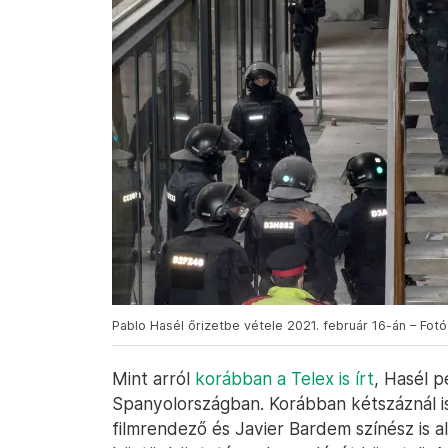
Pablo Hasél őrizetbe vétele 2021. február 16-án – Fotó
Mint arról
korábban a Telex is írt
, Hasél p
Spanyolországban. Korábban kétszáznál 
filmrendező és Javier Bardem színész is alá