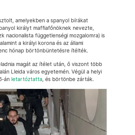
sztolt, amelyekben a spanyol bírákat
spanyol királyt maffiafőnöknek nevezte,
zk nacionalista függetlenségi mozgalomra) is
alamint a királyi korona és az állami
enc hónap börtönbüntetésre ítélték.
ladnia magát az ítélet után, ő viszont több
alán Lleida város egyetemén. Végül a helyi
16-án
letartóztatta
, és börtönbe zárták.