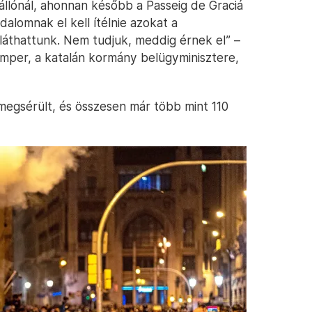
llónál, ahonnan később a Passeig de Graciá
dalomnak el kell ítélnie azokat a
láthattunk. Nem tudjuk, meddig érnek el” –
mper, a katalán kormány belügyminisztere,
megsérült, és összesen már több mint 110