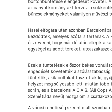
börtönbüntetése elengedését követeli. A
a spanyol kormány azt tervezi, csökkentik
bűncselekményeket valamilyen művészi te
Hasél elfogása után azonban Barcelonában
kezdődtek, amelyek azóta is tartanak. A
észrevenni, hogy már délután ellepik a k
egységei az adott tereket, utcaszakaszok
Ezek a tüntetések először békés vonulás
engedését követelték a szólásszabadság 
tüntetők, akik boltokat fosztottak ki, gyú
helyzet még súlyosabb lett, miután több ti
során, és a barcelonai A.C.A.B. (All Cops
Szemétláda nevű) mozgalom is csatlakozo
A városi rendőrség szerint múlt szombat