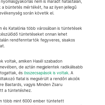
 nyomásgyakorlás nem is maradt hatástalan,
 a büntetés mértékét, ha az ilyen jellegű
vékenység során követik el.
 és Katalónia több városában is tüntetések
 készülődő tüntetéseket onnan lehet
atalán rendfenntartók fegyveres, sisakos
at.
ok voltak, amiken Hasél szabadon
nevében, de aztán megjelentek radikálisabb
jtogattak, és
összecsapások is voltak
. A
ltakozó fiatal is megsérült a rendőri akciók
 Are Bastards, vagyis Minden Zsaru
tt a tüntetéshez.
on több mint 6000 ember tüntetett