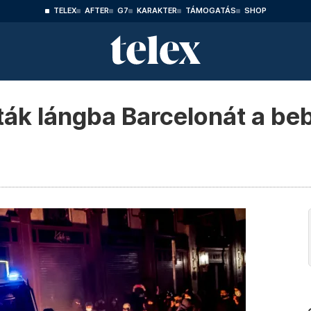
TELEX
AFTER
G7
KARAKTER
TÁMOGATÁS
SHOP
ták lángba Barcelonát a be