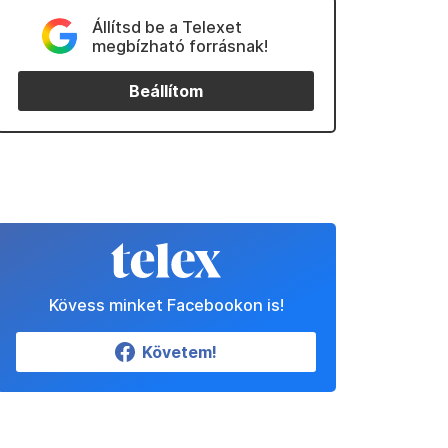
Állítsd be a Telexet
megbízható forrásnak!
Beállítom
Kövess minket Facebookon is!
Követem!