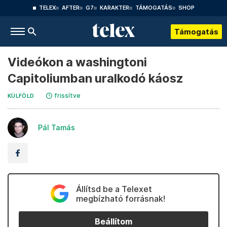
TELEX
AFTER
G7
KARAKTER
TÁMOGATÁS
SHOP
Támogatás
Videókon a washingtoni
Capitoliumban uralkodó káosz
frissítve
KÜLFÖLD
Pál Tamás
Állítsd be a Telexet
megbízható forrásnak!
Beállítom