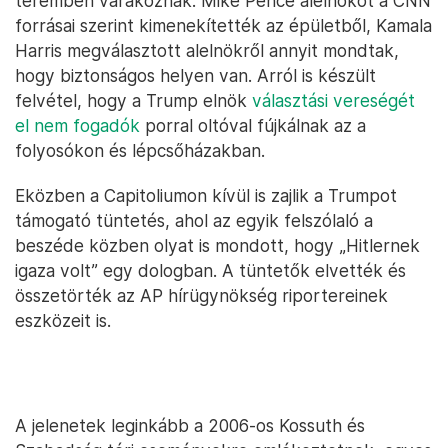
teremben várakoznak. Mike Pence alelnököt a CNN
forrásai szerint kimenekítették az épületből, Kamala
Harris megválasztott alelnökről annyit mondtak,
hogy biztonságos helyen van. Arról is készült
felvétel, hogy a Trump elnök
választási vereségét
el nem fogadók
porral oltóval fújkálnak az a
folyosókon és lépcsőházakban.
Eközben a Capitoliumon kívül is zajlik a Trumpot
támogató tüntetés, ahol az egyik felszólaló a
beszéde közben olyat is mondott, hogy „Hitlernek
igaza volt” egy dologban. A tüntetők elvették és
összetörték az AP hírügynökség riportereinek
eszközeit is.
A jelenetek leginkább a 2006-os Kossuth és