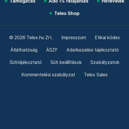
Támogatás
Adó 1% felajánlás
Hírlevelek
Telex Shop
© 2026 Telex.hu Zrt.
Impresszum
Etikai kódex
Átláthatóság
ÁSZF
Adatkezelési tájékoztató
Sütitájékoztató
Süti beállítások
Szabályzatok
Kommentelési szabályzat
Telex Sales