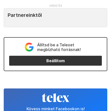
Partnereinktől
Állítsd be a Telexet
megbízható forrásnak!
Beállítom
Kövess minket Facebookon is!