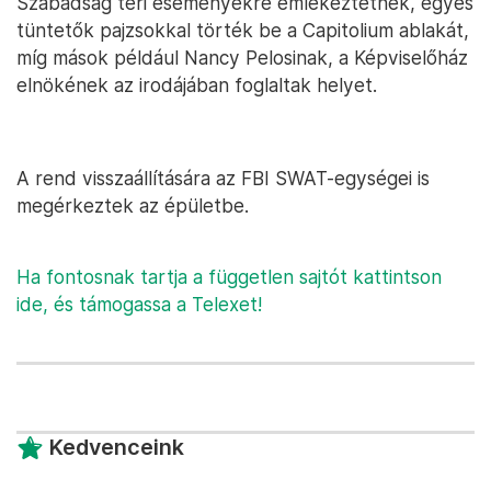
Szabadság téri eseményekre emlékeztetnek, egyes
tüntetők pajzsokkal törték be a Capitolium ablakát,
míg mások például Nancy Pelosinak, a Képviselőház
elnökének az irodájában foglaltak helyet.
A rend visszaállítására az FBI SWAT-egységei is
megérkeztek az épületbe.
Ha fontosnak tartja a független sajtót kattintson
ide, és támogassa a Telexet!
Kedvenceink