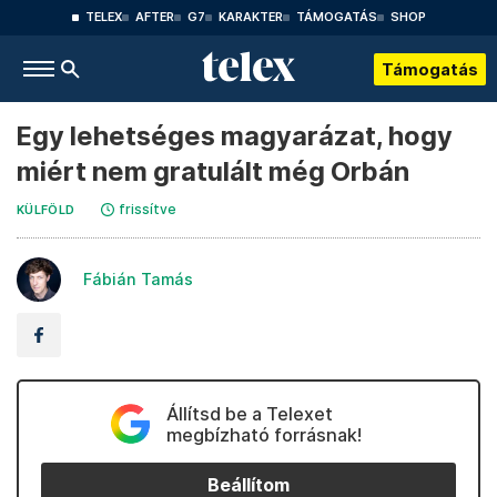
TELEX
AFTER
G7
KARAKTER
TÁMOGATÁS
SHOP
Támogatás
Egy lehetséges magyarázat, hogy
miért nem gratulált még Orbán
frissítve
KÜLFÖLD
Fábián Tamás
Állítsd be a Telexet
megbízható forrásnak!
Beállítom