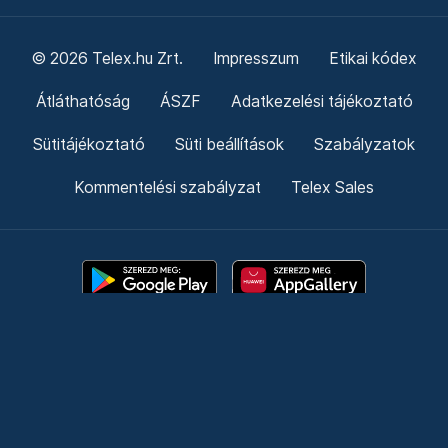
© 2026 Telex.hu Zrt.
Impresszum
Etikai kódex
Átláthatóság
ÁSZF
Adatkezelési tájékoztató
Sütitájékoztató
Süti beállítások
Szabályzatok
Kommentelési szabályzat
Telex Sales