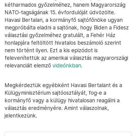
kétharmados győzelméhez, hanem Magyarország
NATO-tagságának 15. évfordulóját üdvözölte.
Havasi Bertalan, a kormányfő sajtófőnöke ugyan
megpróbálta eladni a sajtónak, hogy Biden a Fidesz
választási győzelméhez gratulált, a Fehér Ház
honlapjára feltöltött hivatalos beszámoló szerint
nem történt ilyen. Ezt a kis epizódot is
felevenítettük az amerikai választás magyarországi
relevanciáit elemző
videónkban
.
Megkérdeztük egyébként Havasi Bertalant és a
Külügyminisztérium sajtóosztályát, fog-e a
kormányfő vagy a külügy hivatalosan reagálni a
választás eredményére. Amint válaszolnak,
jelentkezünk.