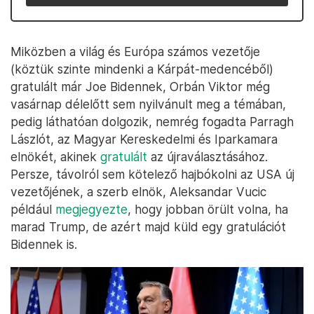
Miközben a világ és Európa számos vezetője
(köztük szinte mindenki a Kárpát-medencéből)
gratulált már Joe Bidennek, Orbán Viktor még
vasárnap délelőtt sem nyilvánult meg a témában,
pedig láthatóan dolgozik, nemrég fogadta Parragh
Lászlót, az Magyar Kereskedelmi és Iparkamara
elnökét, akinek
gratulált
az újraválasztásához.
Persze, távolról sem kötelező hajbókolni az USA új
vezetőjének, a szerb elnök, Aleksandar Vucic
például
megjegyezte
, hogy jobban örült volna, ha
marad Trump, de azért majd küld egy gratulációt
Bidennek is.