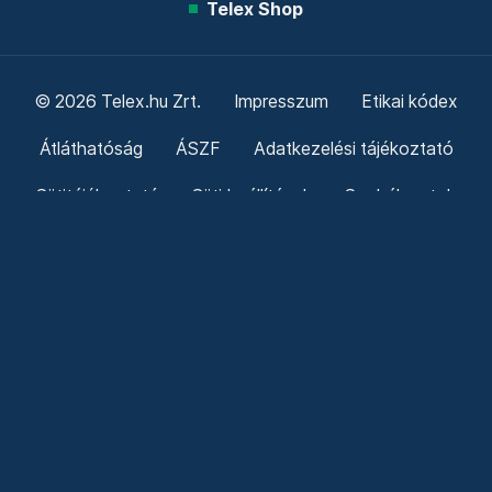
Telex Shop
© 2026 Telex.hu Zrt.
Impresszum
Etikai kódex
Átláthatóság
ÁSZF
Adatkezelési tájékoztató
Sütitájékoztató
Süti beállítások
Szabályzatok
Kommentelési szabályzat
Telex Sales