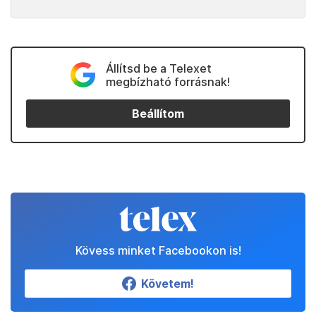
Állítsd be a Telexet
megbízható forrásnak!
Beállítom
Kövess minket Facebookon is!
Követem!