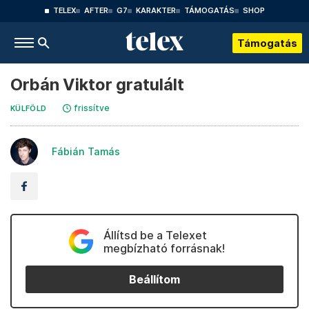
TELEX
AFTER
G7
KARAKTER
TÁMOGATÁS
SHOP
Támogatás
Orbán Viktor gratulált
frissítve
KÜLFÖLD
Fábián Tamás
Állítsd be a Telexet
megbízható forrásnak!
Beállítom