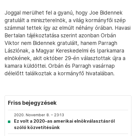
Joggal merülhet fel a gyanú, hogy Joe Bidennek
gratulált a miniszterelnök, a világ kormányfői szép
számmal tettek így az elmúlt néhány órában. Havasi
Bertalan tájékoztatása szerint azonban Orbán
Viktor nem Bidennek gratulált, hanem Parragh
Lászlónak, a Magyar Kereskedelmi és Iparkamara
elnökének, akit október 29-én választottak újra a
kamara küldöttei. Orbán és Parragh vasárnap
délelőtt találkoztak a kormányfő hivatalában.
Friss bejegyzések
2020. November 8. – 23:13
Ez volt a 2020-as amerikai elnökválasztásról
szóló közvetítésünk