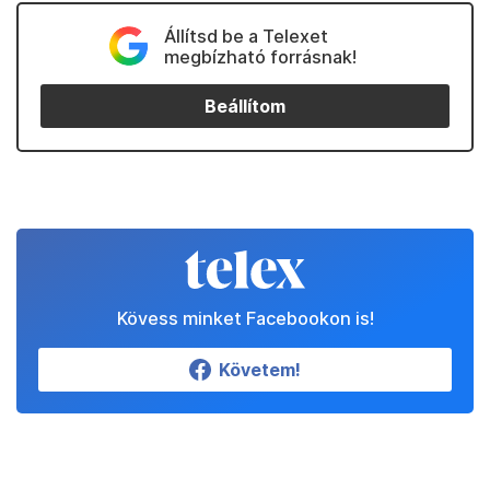
Állítsd be a Telexet
megbízható forrásnak!
Beállítom
Kövess minket Facebookon is!
Követem!