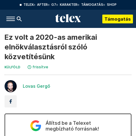
TELEX
AFTER
G7
KARAKTER
TÁMOGATÁS
SHOP
Támogatás
Ez volt a 2020-as amerikai
elnökválasztásról szóló
közvetítésünk
frissítve
KÜLFÖLD
Lovas Gergő
Állítsd be a Telexet
megbízható forrásnak!