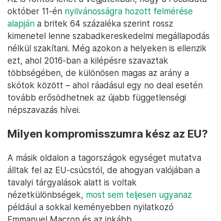
október 11-én
nyilvánosságra hozott felmérése
alapján
a britek 64 százaléka szerint rossz
kimenetel lenne szabadkereskedelmi megállapodás
nélkül szakítani. Még azokon a helyeken is ellenzik
ezt, ahol 2016-ban a kilépésre szavaztak
többségében, de különösen magas az arány a
skótok között – ahol ráadásul egy no deal esetén
tovább erősödhetnek az újabb függetlenségi
népszavazás hívei.
Milyen kompromisszumra kész az EU?
A másik oldalon a tagországok egységet mutatva
álltak fel az EU-csúcstól, de ahogyan valójában a
tavalyi tárgyalások alatt is voltak
nézetkülönbségek,
most sem teljesen ugyanaz
például a sokkal keményebben nyilatkozó
Emmanuel Macron és az inkább