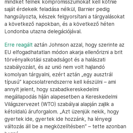
mindkét félnek kompromisszumokat kell kötnie
saját érdekeik feladása nélkül, Barnier pedig
hangsúlyozta, készek felgyorsítani a tárgyalásokat
a következő napokban, és a következő héten
Londonba utazna delegációjával.
Erre reagált
aztán Johnson azzal, hogy szerinte az
EU elfogadhatatlan módon akarja ellenőrizni a brit
törvényalkotási szabadságot és a halászati
szabályozást, és az unió nem volt hajlandó
komolyan tárgyalni, ezért aztán „egy ausztrál
típusú” kapcsolatrendszerre kell készülni – ami
annyit jelent, hogy szabadkereskedelmi
megállapodás híján alapesetben a Kereskedelmi
Világszervezet (WTO) szabályai alapján zajlik a
kétoldalú áruforgalom. „Azt üzenjük nekik, hogy
gyertek ide, gyertek ide hozzánk, ha lényegi
változás áll be a megközelítésben” – tette azonban