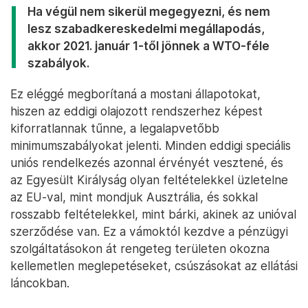
Ha végül nem sikerül megegyezni, és nem
lesz szabadkereskedelmi megállapodás,
akkor 2021. január 1-től jönnek a WTO-féle
szabályok.
Ez eléggé megborítaná a mostani állapotokat,
hiszen az eddigi olajozott rendszerhez képest
kiforratlannak tűnne, a legalapvetőbb
minimumszabályokat jelenti. Minden eddigi speciális
uniós rendelkezés azonnal érvényét vesztené, és
az Egyesült Királyság olyan feltételekkel üzletelne
az EU-val, mint mondjuk Ausztrália, és sokkal
rosszabb feltételekkel, mint bárki, akinek az unióval
szerződése van. Ez a vámoktól kezdve a pénzügyi
szolgáltatásokon át rengeteg területen okozna
kellemetlen meglepetéseket, csúszásokat az ellátási
láncokban.