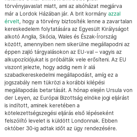
törvényjavaslat miatt, ami az alsóházat megjárva
már a Lordok Házában jár. A brit kormány
azzal
érvelt
, hogy a törvény biztosíték lenne a zavartalan
kereskedelem folytatására az Egyesült Királyságot
alkotó Anglia, Skócia, Wales és Észak-Írország
között, amennyiben nem sikerülne megállapodni az
éppen zajló tárgyalásokon az EU-val – vagyis az
alkupozíciójukat is próbálták vele erősíteni. Az EU
viszont jelezte, hogy addig nem ír alá
szabadkereskedelmi megállapodást, amíg ez a
jogszabály nem tükrözi a korábbi kilépési
megállapodás betartását. A hónap elején Ursula von
der Leyen, az Európai Bizottság elnöke jogi eljárást
is indított, aminek keretében a
kötelezettségszegési eljárás első lépéseként
felszólító levelet is küldött Londonnak. Ebben
október 30-ig adtak időt az ügy rendezésére.