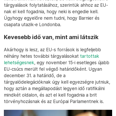
tárgyalások folytatásához, szerintük ahhoz az EU-
nak el kell fogadnia, hogy neki is engedie kell.
Úgyhogy egyelőre nem tudni, hogy Barnier és
csapata utazik-e Londonba.
Kevesebb idő van, mint ami látszik
Akárhogy is lesz, az EU-s források is legfeljebb
néhány hetes további tárgyalásokat
tartottak
lehetségesnek
, egy november 15-i esetleges újabb
EU-csúcs merült fel végső határidőként. Ugyan
december 31. a határidő, de a
tárgyalódelegációknak úgy kell egyezségre jutniuk,
hogy aztán a megállapodást legyen idő ratifikálni
mindkét oldalon, és azt el kell fogadnia a brit
törvényhozásnak és az Európai Parlamentnek is.