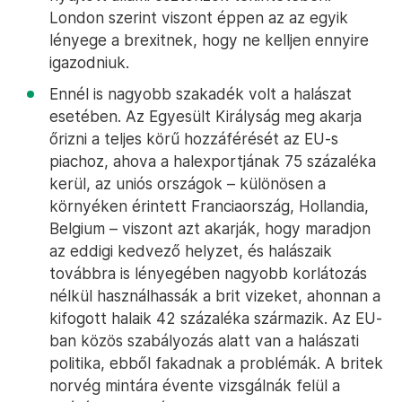
London szerint viszont éppen az az egyik
lényege a brexitnek, hogy ne kelljen ennyire
igazodniuk.
Ennél is nagyobb szakadék volt a halászat
esetében. Az Egyesült Királyság meg akarja
őrizni a teljes körű hozzáférését az EU-s
piachoz, ahova a halexportjának 75 százaléka
kerül, az uniós országok – különösen a
környéken érintett Franciaország, Hollandia,
Belgium – viszont azt akarják, hogy maradjon
az eddigi kedvező helyzet, és halászaik
továbbra is lényegében nagyobb korlátozás
nélkül használhassák a brit vizeket, ahonnan a
kifogott halaik 42 százaléka származik. Az EU-
ban közös szabályozás alatt van a halászati
politika, ebből fakadnak a problémák. A britek
norvég mintára évente vizsgálnák felül a