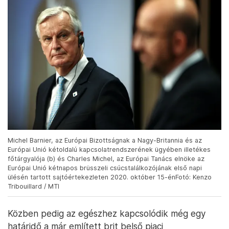
Michel Barnier, az Európai Bizottságnak a Nagy-Britannia és az
Európai Unió kétoldalú kapcsolatrendszerének ügyében illetékes
főtárgyalója (b) és Charles Michel, az Európai Tanács elnöke az
Európai Unió kétnapos brüsszeli csúcstalálkozójának első napi
ülésén tartott sajtóértekezleten 2020. október 15-énFotó: Kenzo
Tribouillard / MTI
Közben pedig az egészhez kapcsolódik még egy
határidő a már említett brit belső piaci