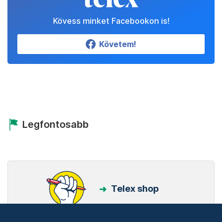
Kövess minket Facebookon is!
Követem!
Legfontosabb
Telex shop