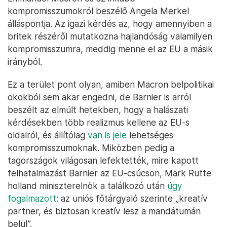
kompromisszumokról beszélő Angela Merkel
álláspontja. Az igazi kérdés az, hogy amennyiben a
britek részéről mutatkozna hajlandóság valamilyen
kompromisszumra, meddig menne el az EU a másik
irányból.
Ez a terület pont olyan, amiben Macron belpolitikai
okokból sem akar engedni, de Barnier is arról
beszélt az elmúlt hetekben, hogy a halászati
kérdésekben több realizmus kellene az EU-s
oldalról, és állítólag
van is jele
lehetséges
kompromisszumoknak. Miközben pedig a
tagországok világosan lefektették, mire kapott
felhatalmazást Barnier az EU-csúcson, Mark Rutte
holland miniszterelnök a találkozó után
úgy
fogalmazott
: az uniós főtárgyaló szerinte „kreatív
partner, és biztosan kreatív lesz a mandátumán
belül”.