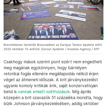
Brexitellenes tüntetők Brüsszelben az Európai Tanács épülete előtt
2020 október 15-énFotó: Dursun Aydemir / Anadolu Agency / AFP
Csakhogy mások szerint pont ezért nem engedheti
meg magának egykönnyen, hogy bármilyen
retorikai fogás ellenére megállapodás nélkül érjen
véget az átmeneti időszak. A brit járványkezelést
ugyanis komoly kritikák érik, saját konzervatívjain
belül is
vannak emiatt széthúzások
. Míg április
közepén a brit szavazók 51 százaléka mondta, hogy
bízik Johnson járványkezelésében, addig október