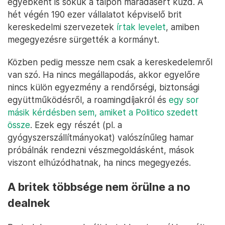
egyébként is sokuk a talpon maradásért küzd. A
hét végén 190 ezer vállalatot képviselő brit
kereskedelmi szervezetek
írtak levelet
, amiben
megegyezésre sürgették a kormányt.
Közben pedig messze nem csak a kereskedelemről
van szó. Ha nincs megállapodás, akkor egyelőre
nincs külön egyezmény a rendőrségi, biztonsági
együttműködésről, a roamingdíjakról és
egy sor
másik kérdésben sem, amiket a Politico szedett
össze
. Ezek egy részét (pl. a
gyógyszerszállítmányokat) valószínűleg hamar
próbálnák rendezni vészmegoldásként, mások
viszont elhúzódhatnak, ha nincs megegyezés.
A britek többsége nem örülne a no
dealnek