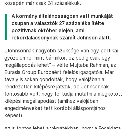
közepén már csak 31 százalékuk.
A kormány általánosságban vett munkáját
csupán a választók 27 százaléka ítélte
pozitívnak október elején, ami
rekordalacsonynak számít Johnson alatt.
„Johnsonnak nagyobb szüksége van egy politikai
győzelemre, mint bármikor, ez pedig csak egy
megállapodás lehet” – vélte Mujtaba Rahman, az
Eurasia Group Európáért felelős igazgatója. Már
tavaly is sokan gondolták, hogy valójában a
rendezetlen kilépésre játszik, de Johnsonnak
fontosabb volt, hogy fel tudja mutatni a megkötött
kilépési megállapodást (amihez valójában
engedményeket tett korábbi álláspontjához
képest).
Az is fontos lehet a végjátékban, hogy a Focaldata