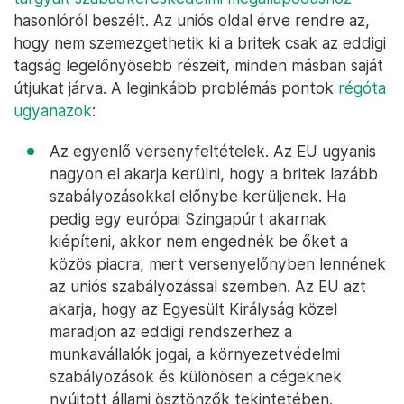
hasonlóról beszélt. Az uniós oldal érve rendre az,
hogy nem szemezgethetik ki a britek csak az eddigi
tagság legelőnyösebb részeit, minden másban saját
útjukat járva. A leginkább problémás pontok
régóta
ugyanazok
:
Az egyenlő versenyfeltételek. Az EU ugyanis
nagyon el akarja kerülni, hogy a britek lazább
szabályozásokkal előnybe kerüljenek. Ha
pedig egy európai Szingapúrt akarnak
kiépíteni, akkor nem engednék be őket a
közös piacra, mert versenyelőnyben lennének
az uniós szabályozással szemben. Az EU azt
akarja, hogy az Egyesült Királyság közel
maradjon az eddigi rendszerhez a
munkavállalók jogai, a környezetvédelmi
szabályozások és különösen a cégeknek
nyújtott állami ösztönzők tekintetében.