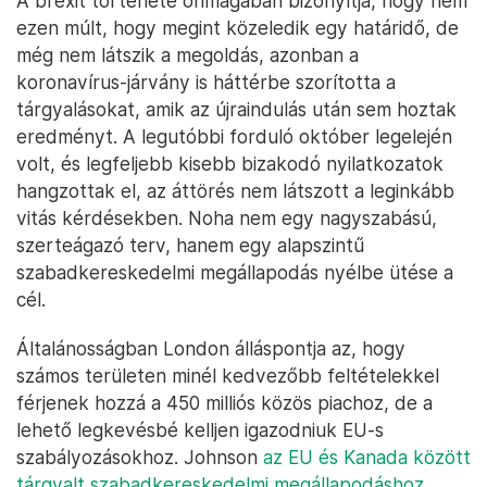
A brexit története önmagában bizonyítja, hogy nem
ezen múlt, hogy megint közeledik egy határidő, de
még nem látszik a megoldás, azonban a
koronavírus-járvány is háttérbe szorította a
tárgyalásokat, amik az újraindulás után sem hoztak
eredményt. A legutóbbi forduló október legelején
volt, és legfeljebb kisebb bizakodó nyilatkozatok
hangzottak el, az áttörés nem látszott a leginkább
vitás kérdésekben. Noha nem egy nagyszabású,
szerteágazó terv, hanem egy alapszintű
szabadkereskedelmi megállapodás nyélbe ütése a
cél.
Általánosságban London álláspontja az, hogy
számos területen minél kedvezőbb feltételekkel
férjenek hozzá a 450 milliós közös piachoz, de a
lehető legkevésbé kelljen igazodniuk EU-s
szabályozásokhoz. Johnson
az EU és Kanada között
tárgyalt szabadkereskedelmi megállapodáshoz