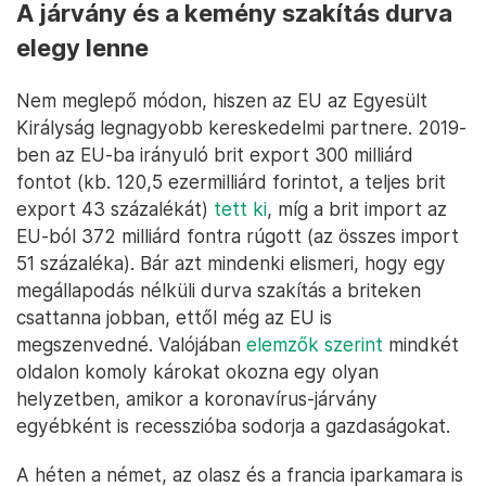
A járvány és a kemény szakítás durva
elegy lenne
Nem meglepő módon, hiszen az EU az Egyesült
Királyság legnagyobb kereskedelmi partnere. 2019-
ben az EU-ba irányuló brit export 300 milliárd
fontot (kb. 120,5 ezermilliárd forintot, a teljes brit
export 43 százalékát)
tett ki
, míg a brit import az
EU-ból 372 milliárd fontra rúgott (az összes import
51 százaléka). Bár azt mindenki elismeri, hogy egy
megállapodás nélküli durva szakítás a briteken
csattanna jobban, ettől még az EU is
megszenvedné. Valójában
elemzők szerint
mindkét
oldalon komoly károkat okozna egy olyan
helyzetben, amikor a koronavírus-járvány
egyébként is recesszióba sodorja a gazdaságokat.
A héten a német, az olasz és a francia iparkamara is