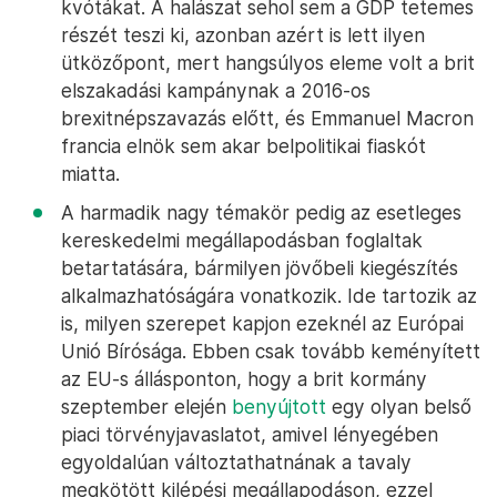
kvótákat. A halászat sehol sem a GDP tetemes
részét teszi ki, azonban azért is lett ilyen
ütközőpont, mert hangsúlyos eleme volt a brit
elszakadási kampánynak a 2016-os
brexitnépszavazás előtt, és Emmanuel Macron
francia elnök sem akar belpolitikai fiaskót
miatta.
A harmadik nagy témakör pedig az esetleges
kereskedelmi megállapodásban foglaltak
betartatására, bármilyen jövőbeli kiegészítés
alkalmazhatóságára vonatkozik. Ide tartozik az
is, milyen szerepet kapjon ezeknél az Európai
Unió Bírósága. Ebben csak tovább keményített
az EU-s állásponton, hogy a brit kormány
szeptember elején
benyújtott
egy olyan belső
piaci törvényjavaslatot, amivel lényegében
egyoldalúan változtathatnának a tavaly
megkötött kilépési megállapodáson, ezzel