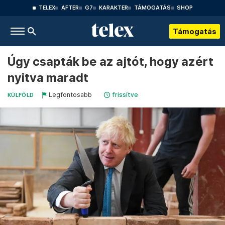
TELEX
AFTER
G7
KARAKTER
TÁMOGATÁS
SHOP
Támogatás
Úgy csapták be az ajtót, hogy azért
nyitva maradt
Legfontosabb
frissítve
KÜLFÖLD