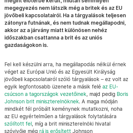
megint előtérbe került, miután semmilyen
megegyezés nem látszik még a britek és az EU
jövőbeli kapcsolatairól. Ha a tárgyalások teljesen
zátonyra futnának, és nem tudnak megállapodni,
akkor az a járvány miatt különösen nehéz
időszakban csattanna a brit és az uniós
gazdaságokon is.
Fel kell készülni arra, ha megállapodás nélkül érnek
véget az Európai Unió és az Egyesült Királyság
jövőbeli kapcsolatairól szóló tárgyalások – ez volt az
egyik legfontosabb üzenete a másik felé
az EU-
csúcson a tagországok vezetőinek
, majd pedig
Boris
Johnson brit miniszterelnöknek
. A maga módján
mindkét fél próbált keménynek mutatkozni, noha
az EU egyértelműen a tárgyalások folytatására
szólított fel
, míg a brit miniszterelnöki hivatal
szóvivője még
rá is erősített
Johnson