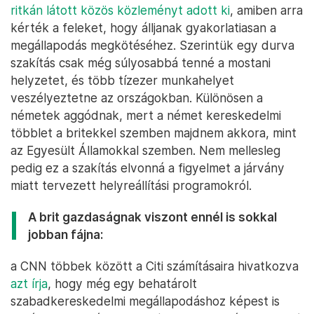
ritkán látott közös közleményt adott ki
, amiben arra
kérték a feleket, hogy álljanak gyakorlatiasan a
megállapodás megkötéséhez. Szerintük egy durva
szakítás csak még súlyosabbá tenné a mostani
helyzetet, és több tízezer munkahelyet
veszélyeztetne az országokban. Különösen a
németek aggódnak, mert a német kereskedelmi
többlet a britekkel szemben majdnem akkora, mint
az Egyesült Államokkal szemben. Nem mellesleg
pedig ez a szakítás elvonná a figyelmet a járvány
miatt tervezett helyreállítási programokról.
A brit gazdaságnak viszont ennél is sokkal
jobban fájna:
a CNN többek között a Citi számításaira hivatkozva
azt írja
, hogy még egy behatárolt
szabadkereskedelmi megállapodáshoz képest is