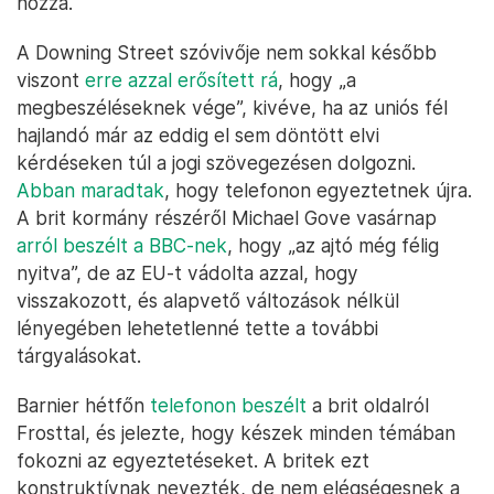
hozzá.
A Downing Street szóvivője nem sokkal később
viszont
erre azzal erősített rá
, hogy „a
megbeszéléseknek vége”, kivéve, ha az uniós fél
hajlandó már az eddig el sem döntött elvi
kérdéseken túl a jogi szövegezésen dolgozni.
Abban maradtak
, hogy telefonon egyeztetnek újra.
A brit kormány részéről Michael Gove vasárnap
arról beszélt a BBC-nek
, hogy „az ajtó még félig
nyitva”, de az EU-t vádolta azzal, hogy
visszakozott, és alapvető változások nélkül
lényegében lehetetlenné tette a további
tárgyalásokat.
Barnier hétfőn
telefonon beszélt
a brit oldalról
Frosttal, és jelezte, hogy készek minden témában
fokozni az egyeztetéseket. A britek ezt
konstruktívnak nevezték, de nem elégségesnek a