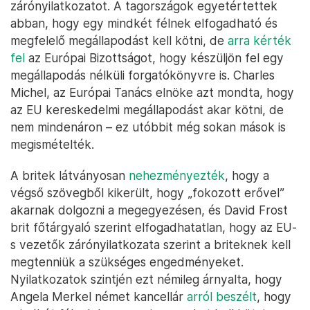
zárónyilatkozatot. A tagországok egyetértettek
abban, hogy egy mindkét félnek elfogadható és
megfelelő megállapodást kell kötni, de
arra kérték
fel
az Európai Bizottságot, hogy készüljön fel egy
megállapodás nélküli forgatókönyvre is. Charles
Michel, az Európai Tanács elnöke azt mondta, hogy
az EU kereskedelmi megállapodást akar kötni, de
nem mindenáron – ez utóbbit még sokan mások is
megismételték.
A britek látványosan
nehezményezték
, hogy a
végső szövegből kikerült, hogy „fokozott erővel”
akarnak dolgozni a megegyezésen, és David Frost
brit főtárgyaló szerint elfogadhatatlan, hogy az EU-
s vezetők zárónyilatkozata szerint a briteknek kell
megtenniük a szükséges engedményeket.
Nyilatkozatok szintjén ezt némileg árnyalta, hogy
Angela Merkel német kancellár
arról beszélt
, hogy