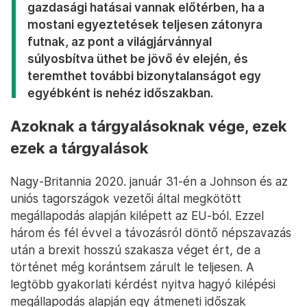
gazdasági hatásai vannak előtérben, ha a
mostani egyeztetések teljesen zátonyra
futnak, az pont a világjárvánnyal
súlyosbítva üthet be jövő év elején, és
teremthet további bizonytalanságot egy
egyébként is nehéz időszakban.
Azoknak a tárgyalásoknak vége, ezek
ezek a tárgyalások
Nagy-Britannia 2020. január 31-én a Johnson és az
uniós tagországok vezetői által megkötött
megállapodás alapján kilépett az EU-ból. Ezzel
három és fél évvel a távozásról döntő népszavazás
után a brexit hosszú szakasza véget ért, de a
történet még korántsem zárult le teljesen. A
legtöbb gyakorlati kérdést nyitva hagyó kilépési
megállapodás alapján egy átmeneti időszak