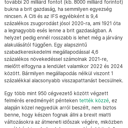
további 20 milliárd fontot (kb. 8000 milliárd forintot)
bukna a brit gazdaság, ha semmilyen egyezség
nincsen. A Citi és az IFS egyébként is 9,4
százalékos zsugorodást jósol 2020-ra, ami 1921 óta
a legnagyobb esés lenne a brit gazdaságban. A
helyzet pedig ennél rosszabb is lehet még a járvány
alakulásától függően. Egy alapszintű
szabadkereskedelmi megállapodással 4,6
százalékos növekedéssel számolnak 2021-re,
mielőtt elfogyna a lendület valamikor 2022 és 2024
között. Bármilyen megállapodás nélkül viszont 1
százalékkal alacsonyabb visszapattanást becsülnek.
Egy több mint 950 cégvezető között végzett
felmérés eredményét pénteken
tették közzé
, ez
alapján közel negyedük arról beszélt, nem biztos
benne, hogy készen fognak állni a brexit miatti
változásokra az átmeneti időszak végére, miközben