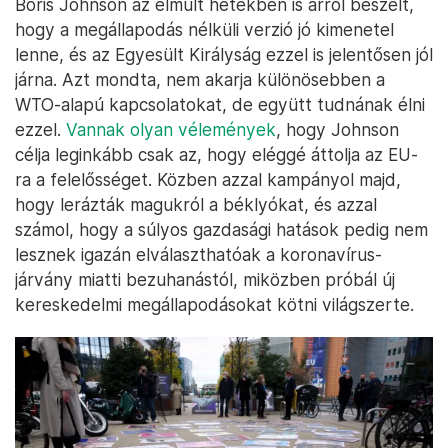
Boris Johnson az elmúlt hetekben is arról beszélt,
hogy a megállapodás nélküli verzió jó kimenetel
lenne, és az Egyesült Királyság ezzel is jelentősen jól
járna. Azt mondta, nem akarja különösebben a
WTO-alapú kapcsolatokat, de együtt tudnának élni
ezzel.
Vannak olyan vélemények
, hogy Johnson
célja leginkább csak az, hogy eléggé áttolja az EU-
ra a felelősséget. Közben azzal kampányol majd,
hogy lerázták magukról a béklyókat, és azzal
számol, hogy a súlyos gazdasági hatások pedig nem
lesznek igazán elválaszthatóak a koronavírus-
járvány miatti bezuhanástól, miközben próbál új
kereskedelmi megállapodásokat kötni világszerte.