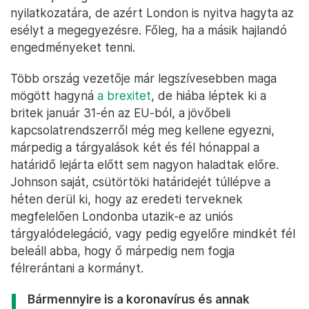
nyilatkozatára, de azért London is nyitva hagyta az
esélyt a megegyezésre. Főleg, ha a másik hajlandó
engedményeket tenni.
Több ország vezetője már legszívesebben maga
mögött hagyná
a brexitet
, de hiába léptek ki a
britek január 31-én az EU-ból, a jövőbeli
kapcsolatrendszerről még meg kellene egyezni,
márpedig a tárgyalások két és fél hónappal a
határidő lejárta előtt sem nagyon haladtak előre.
Johnson saját, csütörtöki határidejét túllépve a
héten derül ki, hogy az eredeti terveknek
megfelelően Londonba utazik-e az uniós
tárgyalódelegáció, vagy pedig egyelőre mindkét fél
beleáll abba, hogy ő márpedig nem fogja
félrerántani a kormányt.
Bármennyire is a koronavírus és annak