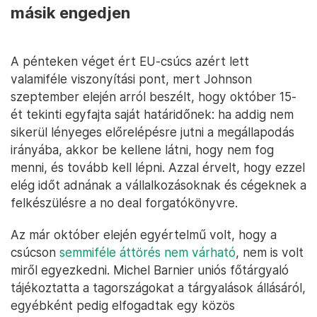
másik engedjen
A pénteken véget ért EU-csúcs azért lett
valamiféle viszonyítási pont, mert Johnson
szeptember elején arról beszélt, hogy október 15-
ét tekinti egyfajta saját határidőnek: ha addig nem
sikerül lényeges előrelépésre jutni a megállapodás
irányába, akkor be kellene látni, hogy nem fog
menni, és tovább kell lépni. Azzal érvelt, hogy ezzel
elég időt adnának a vállalkozásoknak és cégeknek a
felkészülésre a no deal forgatókönyvre.
Az már október elején egyértelmű volt, hogy a
csúcson
semmiféle áttörés nem várható
, nem is volt
miről egyezkedni. Michel Barnier uniós főtárgyaló
tájékoztatta a tagországokat a tárgyalások állásáról,
egyébként pedig elfogadtak egy közös