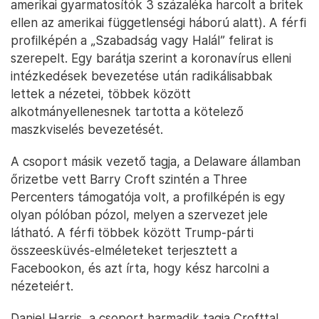
amerikai gyarmatosítók 3 százaléka harcolt a britek
ellen az amerikai függetlenségi háború alatt). A férfi
profilképén a „Szabadság vagy Halál” felirat is
szerepelt. Egy barátja szerint a koronavírus elleni
intézkedések bevezetése után radikálisabbak
lettek a nézetei, többek között
alkotmányellenesnek tartotta a kötelező
maszkviselés bevezetését.
A csoport másik vezető tagja, a Delaware államban
őrizetbe vett Barry Croft szintén a Three
Percenters támogatója volt, a profilképén is egy
olyan pólóban pózol, melyen a szervezet jele
látható. A férfi többek között Trump-párti
összeesküvés-elméleteket terjesztett a
Facebookon, és azt írta, hogy kész harcolni a
nézeteiért.
Daniel Harris, a csoport harmadik tagja Crofttal