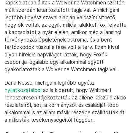
kapcsolatban álltak a Wolverine Watchmen szintén
múlt szerdán letartóztatott tagjaival. A michigani
legfőbb ügyész szavai alapján valószínűsíthető,
hogy ők voltak az egyik milícia, akikkel Fox felvette
a kapcsolatot a nyár elején, amikor még a lansingi
törvényhozás épületének ostroma, és a bent
tartózkodók túszul ejtése volt a terv. Ezen kívül
olyan hírek is napvilágot láttak, hogy Foxék
csoportja legalább egy alkalommal együtt
gyakorlatoztak a Wolverine Watchmen tagjaival.
Dana Nessel michigani legfőbb ügyész
nyilatkozataiból
az is kiderült, hogy Whitmert
rendszeresen tájékoztatták az ellene készülő akció
részleteiről, sőt, a kormányzót és családját több
alkalommal is az állam másik részébe szállították át,
a milicisták tevékenységeitől függően.