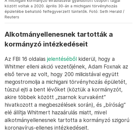
A michigani kormányzó elrablásával gyanúsított csoport tagjai
között voltak a 2020. április 30-án a michigani törvényhozás
épületébe behatoló felfegyverzett tüntetők. Fotó: Seth Herald /
Reuters
Alkotmányellenesnek tartották a
kormányzó intézkedéseit
Az FBI 16 oldalas
jelentéséből
kiderül, hogy a
Whitmer elleni akció vezetőjének, Adam Foxnak az
első terve az volt, hogy 200 milicistával együtt
megostromolja a michigani törvényhozás épületét,
túszul ejti a bent lévőket (köztük a kormányzót,
akire többek között „zsarnok kurvaként”
hivatkozott a megbeszélések során), és „bíróság”
elé állítja Whitmert hazaárulás miatt, mivel
alkotmányellenesnek tartotta a kormányzó szigorú
koronavírus-ellenes intézkedéseit.