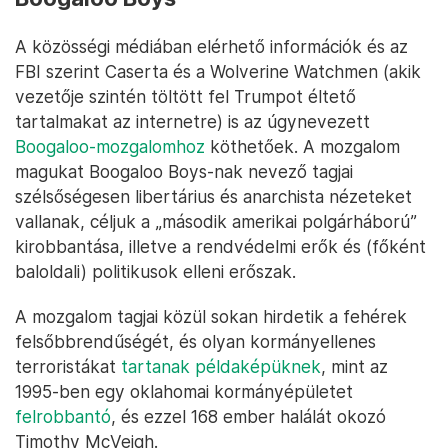
A közösségi médiában elérhető információk és az
FBI szerint Caserta és a Wolverine Watchmen (akik
vezetője szintén töltött fel Trumpot éltető
tartalmakat az internetre) is az úgynevezett
Boogaloo-mozgalomhoz
köthetőek. A mozgalom
magukat Boogaloo Boys-nak nevező tagjai
szélsőségesen libertárius és anarchista nézeteket
vallanak, céljuk a „második amerikai polgárháború”
kirobbantása, illetve a rendvédelmi erők és (főként
baloldali) politikusok elleni erőszak.
A mozgalom tagjai közül sokan hirdetik a fehérek
felsőbbrendűségét, és olyan kormányellenes
terroristákat
tartanak példaképüknek
, mint az
1995-ben egy oklahomai kormányépületet
felrobbantó
, és ezzel 168 ember halálát okozó
Timothy McVeigh.