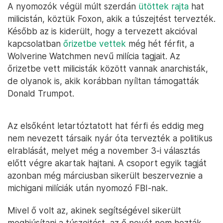
A nyomozók végül múlt szerdán
ütöttek rajta
hat
milicistán, köztük Foxon, akik a túszejtést tervezték.
Később az is kiderült, hogy a tervezett akcióval
kapcsolatban
őrizetbe vettek
még hét férfit, a
Wolverine Watchmen nevű milícia tagjait. Az
őrizetbe vett milicisták között vannak anarchisták,
de olyanok is, akik korábban nyíltan támogatták
Donald Trumpot.
Az elsőként letartóztatott hat férfi és eddig meg
nem nevezett társaik nyár óta tervezték a politikus
elrablását, melyet még a november 3-i választás
előtt végre akartak hajtani. A csoport egyik tagját
azonban még márciusban sikerült beszerveznie a
michigani milíciák után nyomozó FBI-nak.
Mivel ő volt az, akinek segítségével sikerült
meghiúsítani a túszejtést, az ő nevét nem hozták