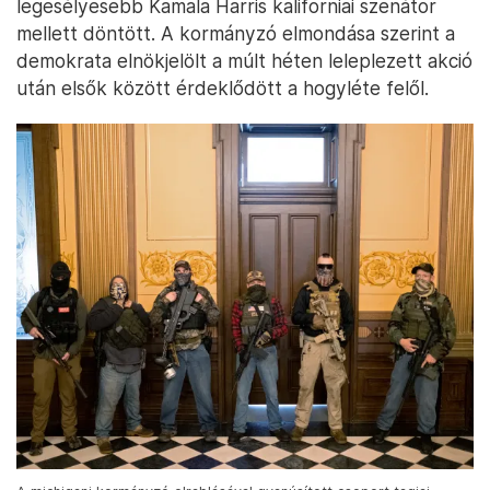
legesélyesebb Kamala Harris kaliforniai szenátor
mellett döntött. A kormányzó elmondása szerint a
demokrata elnökjelölt a múlt héten leleplezett akció
után elsők között érdeklődött a hogyléte felől.