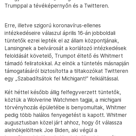
Trumppal a tévéképernyőn és a Twitteren.
Erre, illetve szigorú koronavírus-ellenes
intézkedéseire válaszul április 16-án jobboldali
tüntetők ezrei lepték el az állam központjának,
Lansingnek a belvárosát a korlátozó intézkedések
feloldását követelő, Trumpot éltető és Whitmert
támadó feliratokkal. Az elnök a tüntetés másnapján
támogatásáról biztosította a tiltakozókat Twitteren
egy „Szabadítsátok fel Michigant!” felkiáltással.
Két héttel később állig felfegyverzett tüntetők,
köztük a Wolverine Watchmen tagjai, a michigani
törvényhozás épületébe is benyomultak, Whitmer
pedig több halálos fenyegetést is kapott. Whitmer
augusztusban közel járt ahhoz, hogy őt válassza
alelnökjelöltnek Joe Biden, aki végül a