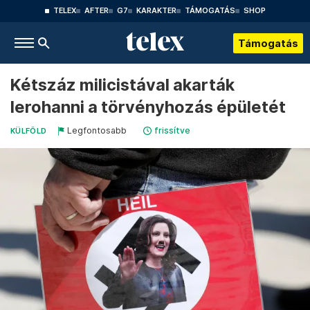
TELEX
AFTER
G7
KARAKTER
TÁMOGATÁS
SHOP
Támogatás
Kétszáz milicistával akarták
lerohanni a törvényhozás épületét
Legfontosabb
frissítve
KÜLFÖLD