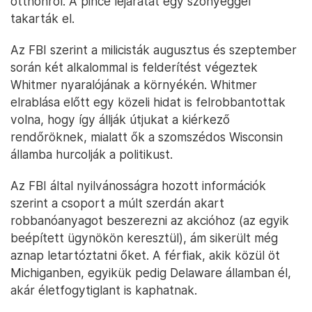
otthonról. A pince lejáratát egy szőnyeggel
takarták el.
Az FBI szerint a milicisták augusztus és szeptember
során két alkalommal is felderítést végeztek
Whitmer nyaralójának a környékén. Whitmer
elrablása előtt egy közeli hidat is felrobbantottak
volna, hogy így állják útjukat a kiérkező
rendőröknek, mialatt ők a szomszédos Wisconsin
államba hurcolják a politikust.
Az FBI által nyilvánosságra hozott információk
szerint a csoport a múlt szerdán akart
robbanóanyagot beszerezni az akcióhoz (az egyik
beépített ügynökön keresztül), ám sikerült még
aznap letartóztatni őket. A férfiak, akik közül öt
Michiganben, egyikük pedig Delaware államban él,
akár életfogytiglant is kaphatnak.