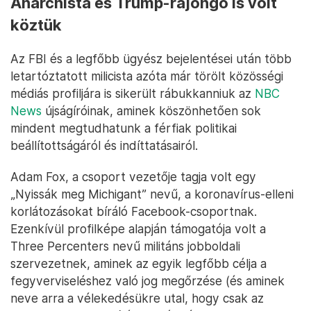
Anarchista és Trump-rajongó is volt
köztük
Az FBI és a legfőbb ügyész bejelentései után több
letartóztatott milicista azóta már törölt közösségi
médiás profiljára is sikerült rábukkanniuk az
NBC
News
újságíróinak, aminek köszönhetően sok
mindent megtudhatunk a férfiak politikai
beállítottságáról és indíttatásairól.
Adam Fox, a csoport vezetője tagja volt egy
„Nyissák meg Michigant” nevű, a koronavírus-elleni
korlátozásokat bíráló Facebook-csoportnak.
Ezenkívül profilképe alapján támogatója volt a
Three Percenters nevű militáns jobboldali
szervezetnek, aminek az egyik legfőbb célja a
fegyverviseléshez való jog megőrzése (és aminek
neve arra a vélekedésükre utal, hogy csak az