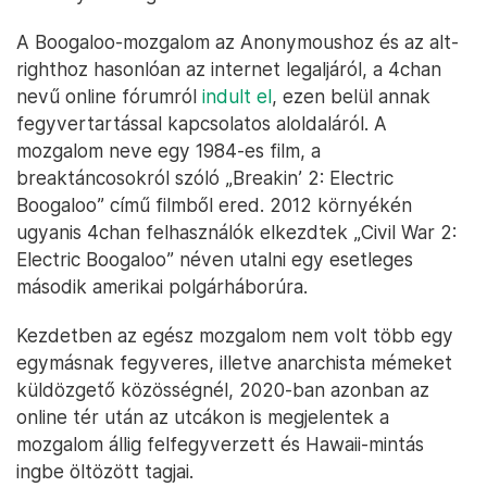
A Boogaloo-mozgalom az Anonymoushoz és az alt-
righthoz hasonlóan az internet legaljáról, a 4chan
nevű online fórumról
indult el
, ezen belül annak
fegyvertartással kapcsolatos aloldaláról. A
mozgalom neve egy 1984-es film, a
breaktáncosokról szóló „Breakin’ 2: Electric
Boogaloo” című filmből ered. 2012 környékén
ugyanis 4chan felhasználók elkezdtek „Civil War 2:
Electric Boogaloo” néven utalni egy esetleges
második amerikai polgárháborúra.
Kezdetben az egész mozgalom nem volt több egy
egymásnak fegyveres, illetve anarchista mémeket
küldözgető közösségnél, 2020-ban azonban az
online tér után az utcákon is megjelentek a
mozgalom állig felfegyverzett és Hawaii-mintás
ingbe öltözött tagjai.