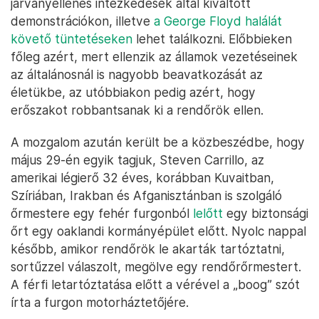
járványellenes intézkedések által kiváltott
demonstrációkon, illetve
a George Floyd halálát
követő tüntetéseken
lehet találkozni. Előbbieken
főleg azért, mert ellenzik az államok vezetéseinek
az általánosnál is nagyobb beavatkozását az
életükbe, az utóbbiakon pedig azért, hogy
erőszakot robbantsanak ki a rendőrök ellen.
A mozgalom azután került be a közbeszédbe, hogy
május 29-én egyik tagjuk, Steven Carrillo, az
amerikai légierő 32 éves, korábban Kuvaitban,
Szíriában, Irakban és Afganisztánban is szolgáló
őrmestere egy fehér furgonból
lelőtt
egy biztonsági
őrt egy oaklandi kormányépület előtt. Nyolc nappal
később, amikor rendőrök le akarták tartóztatni,
sortűzzel válaszolt, megölve egy rendőrőrmestert.
A férfi letartóztatása előtt a vérével a „boog” szót
írta a furgon motorháztetőjére.