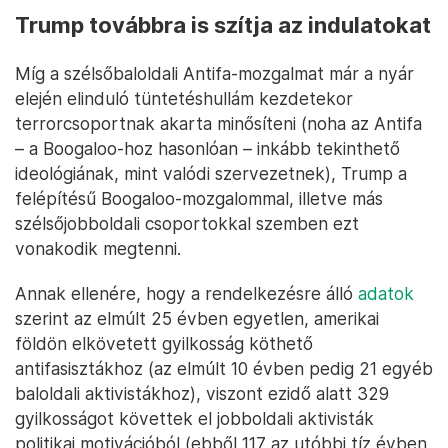
Trump továbbra is szítja az indulatokat
Míg a szélsőbaloldali Antifa-mozgalmat már a nyár
elején elinduló tüntetéshullám kezdetekor
terrorcsoportnak akarta minősíteni (noha az Antifa
– a Boogaloo-hoz hasonlóan – inkább tekinthető
ideológiának, mint valódi szervezetnek), Trump a
felépítésű Boogaloo-mozgalommal, illetve más
szélsőjobboldali csoportokkal szemben ezt
vonakodik megtenni.
Annak ellenére, hogy a rendelkezésre álló
adatok
szerint az elmúlt 25 évben egyetlen, amerikai
földön elkövetett gyilkosság köthető
antifasisztákhoz (az elmúlt 10 évben pedig 21 egyéb
baloldali aktivistákhoz), viszont ezidő alatt 329
gyilkosságot követtek el jobboldali aktivisták
politikai motivációból (ebből 117 az utóbbi tíz évben