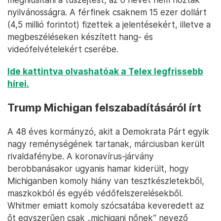
nyilvánosságra. A férfinek csaknem 15 ezer dollárt
(4,5 millió forintot) fizettek a jelentésekért, illetve a
megbeszéléseken készített hang- és
videófelvételekért cserébe.
Ide kattintva olvashatóak a Telex legfrissebb
hírei.
Trump Michigan felszabadításáról írt
A 48 éves kormányzó, akit a Demokrata Párt egyik
nagy reménységének tartanak, márciusban került
rivaldafénybe. A koronavírus-járvány
berobbanásakor ugyanis hamar kiderült, hogy
Michiganben komoly hiány van tesztkészletekből,
maszkokból és egyéb védőfelszerelésekből.
Whitmer emiatt komoly szócsatába keveredett az
őt egyszerűen csak „michigani nőnek” nevező