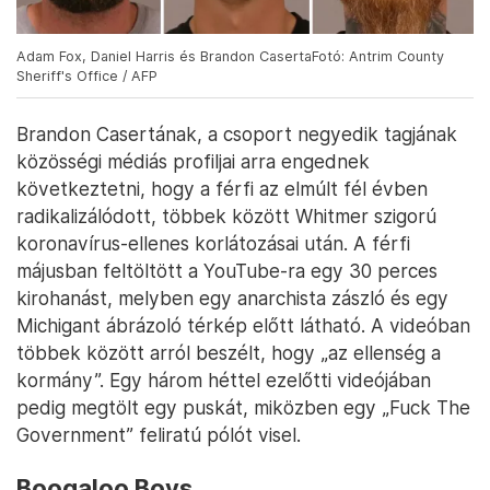
Adam Fox, Daniel Harris és Brandon CasertaFotó: Antrim County
Sheriff's Office / AFP
Brandon Casertának, a csoport negyedik tagjának
közösségi médiás profiljai arra engednek
következtetni, hogy a férfi az elmúlt fél évben
radikalizálódott, többek között Whitmer szigorú
koronavírus-ellenes korlátozásai után. A férfi
májusban feltöltött a YouTube-ra egy 30 perces
kirohanást, melyben egy anarchista zászló és egy
Michigant ábrázoló térkép előtt látható. A videóban
többek között arról beszélt, hogy „az ellenség a
kormány”. Egy három héttel ezelőtti videójában
pedig megtölt egy puskát, miközben egy „Fuck The
Government” feliratú pólót visel.
Boogaloo Boys