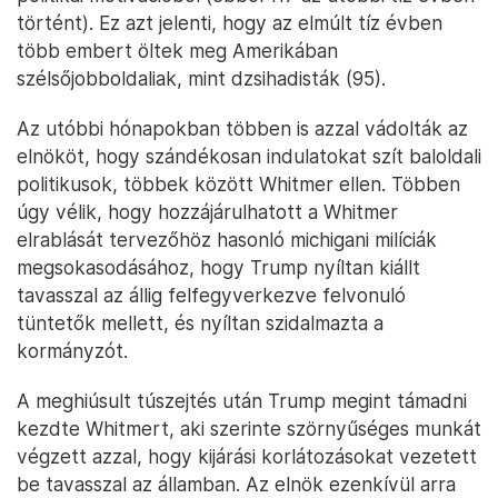
történt). Ez azt jelenti, hogy az elmúlt tíz évben
több embert öltek meg Amerikában
szélsőjobboldaliak, mint dzsihadisták (95).
Az utóbbi hónapokban többen is azzal vádolták az
elnököt, hogy szándékosan indulatokat szít baloldali
politikusok, többek között Whitmer ellen. Többen
úgy vélik, hogy hozzájárulhatott a Whitmer
elrablását tervezőhöz hasonló michigani milíciák
megsokasodásához, hogy Trump nyíltan kiállt
tavasszal az állig felfegyverkezve felvonuló
tüntetők mellett, és nyíltan szidalmazta a
kormányzót.
A meghiúsult túszejtés után Trump megint támadni
kezdte Whitmert, aki szerinte szörnyűséges munkát
végzett azzal, hogy kijárási korlátozásokat vezetett
be tavasszal az államban. Az elnök ezenkívül arra