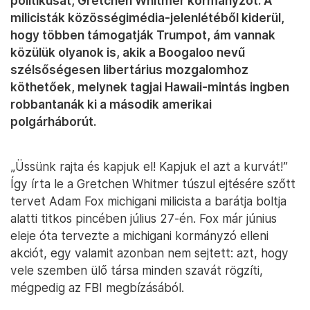
politikusát, Gretchen Whitmer kormányzót. A
milicisták közösségimédia-jelenlétéből kiderül,
hogy többen támogatják Trumpot, ám vannak
közülük olyanok is, akik a Boogaloo nevű
szélsőségesen libertárius mozgalomhoz
köthetőek, melynek tagjai Hawaii-mintás ingben
robbantanák ki a második amerikai
polgárháborút.
„Üssünk rajta és kapjuk el! Kapjuk el azt a kurvát!”
Így írta le a Gretchen Whitmer túszul ejtésére szőtt
tervet Adam Fox michigani milicista a barátja boltja
alatti titkos pincében július 27-én. Fox már június
eleje óta tervezte a michigani kormányzó elleni
akciót, egy valamit azonban nem sejtett: azt, hogy
vele szemben ülő társa minden szavát rögzíti,
mégpedig az FBI megbízásából.