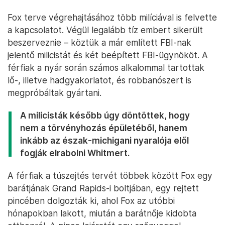
Fox terve végrehajtásához több milíciával is felvette
a kapcsolatot. Végül legalább tíz embert sikerült
beszerveznie – köztük a már említett FBI-nak
jelentő milicistát és két beépített FBI-ügynököt. A
férfiak a nyár során számos alkalommal tartottak
lő-, illetve hadgyakorlatot, és robbanószert is
megpróbáltak gyártani.
A milicisták később úgy döntöttek, hogy
nem a törvényhozás épületéből, hanem
inkább az észak-michigani nyaralója elől
fogják elrabolni Whitmert.
A férfiak a túszejtés tervét többek között Fox egy
barátjának Grand Rapids-i boltjában, egy rejtett
pincében dolgozták ki, ahol Fox az utóbbi
hónapokban lakott, miután a barátnője kidobta