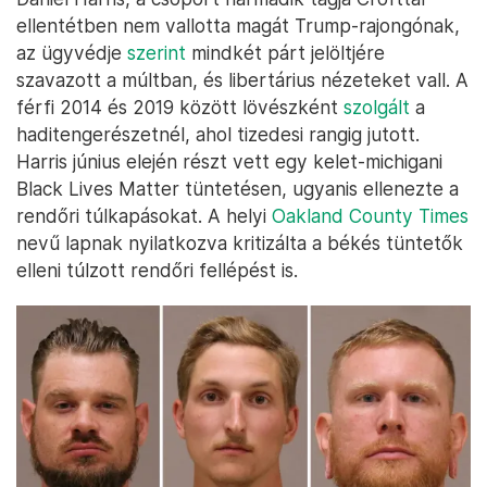
ellentétben nem vallotta magát Trump-rajongónak,
az ügyvédje
szerint
mindkét párt jelöltjére
szavazott a múltban, és libertárius nézeteket vall. A
férfi 2014 és 2019 között lövészként
szolgált
a
haditengerészetnél, ahol tizedesi rangig jutott.
Harris június elején részt vett egy kelet-michigani
Black Lives Matter tüntetésen, ugyanis ellenezte a
rendőri túlkapásokat. A helyi
Oakland County Times
nevű lapnak nyilatkozva kritizálta a békés tüntetők
elleni túlzott rendőri fellépést is.