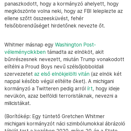
panaszkodott, hogy a kormányzó ahelyett, hogy
megköszönte volna neki, hogy az FBI leleplezte az
ellene szőtt összeesküvést, fehér
felsőbbrendűséget hirdetőnek nevezte őt.
Whitmer másnap egy
Washington Post-
véleménycikkben
támadta az elnököt, akit
bűnrészesnek nevezett, miután Trump vonakodott
elítélni a Proud Boys nevű szélsőjobboldali
szervezetet
az első elnökjelölti vitán
(az elnök két
nappal később végül elítélte őket). A michigani
kormányzó a Twitteren pedig arról
írt
, hogy ideje
nevükön, azaz belföldi terroristáknak, nevezni a
milicistákat.
(Borítókép: Egy tüntető Gretchen Whitmer
michigani kormányzót náci szimbólumokkal ábrázoló
táblát tart a kezében 2020. május 20-án a State