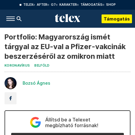
TELEX
AFTER
G7
KARAKTER
TÁMOGATÁS
SHOP
Támogatás
Portfolio: Magyarország ismét
tárgyal az EU-val a Pfizer-vakcinák
beszerzéséről az omikron miatt
KORONAVÍRUS
BELFÖLD
Bozsó Ágnes
Állítsd be a Telexet
megbízható forrásnak!