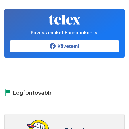
Kövess minket Facebookon is!
Követem!
Legfontosabb