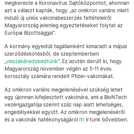
megkereste a Koronavírus Sajtóközpontot, ahonnan
azt a választ kapták, hogy „az omikron variáns miatt
induló új uniós vakcinabeszerzés feltételeiről
Magyarország jelenleg egyeztetéseket folytat az
Európai Bizottsággal”.
A kormány egyedüli tagállamként kimaradt a májusi
szerződéskötésből, de szeptemberben
„
visszakéredzkedtünk
”. Ez azután derült ki, hogy
Magyarország november végén az 5-11 éves
korosztály számára rendelt Pfizer-vakcinákat.
Az omikron variáns megjelenésével szükség lehet
egy újonnan kifejlesztett vakcinára, ami a BioNTech
vezérigazgatója szerint száz nap alatt lehetséges,
engedélyekkel együtt. Az omikron megjelenéséről
és a vakcinák hatékonyságáról
itt
írtunk bővebben.