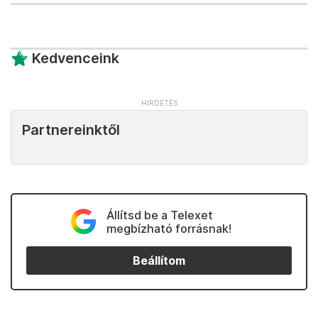
Kedvenceink
Partnereinktől
Állítsd be a Telexet
megbízható forrásnak!
Beállítom