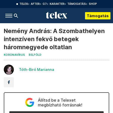
TELEX
AFTER
G7
KARAKTER
TÁMOGATÁS
SHOP
Támogatás
Nemény András: A Szombathelyen
intenzíven fekvő betegek
háromnegyede oltatlan
KORONAVÍRUS
BELFÖLD
Tóth-Biró Marianna
Állítsd be a Telexet
megbízható forrásnak!