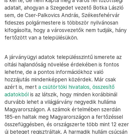
is kérte, de nem kapta meg a város fertőzöttségi
adatait, ahogyan a Szegedet vezető Botka László
sem, de Cser-Palkovics András, Székesfehérvár
fideszes polgármestere is többször nyilvánosan
kifogásolta, hogy a városvezetők nem tudják, hány
fertőzött van a településükön.
A járványügyi adatok településszintű ismerete az
oltási hajlandóság növelése érdekében is fontos
lehetne, de a pontos információkhoz való
hozzájutás mindenképpen közérdek. Már csak
azért is, mert
a csütörtöki hivatalos, összesítő
adatokból
is az látszik, hogy minden korábbinál
durvább lehet a világjárvány negyedik hulláma
Magyarországon. A számok értelmében szerdán
185-en haltak meg Magyarországon a fertőzéssel
összefüggésben, és országszerte több mint 12 ezer
új beteget regisztráltak. A harmadik hullám csúcsán