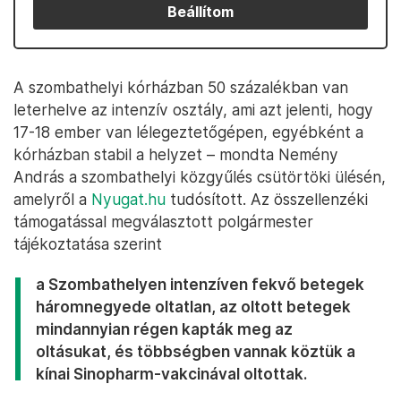
Beállítom
A szombathelyi kórházban 50 százalékban van
leterhelve az intenzív osztály, ami azt jelenti, hogy
17-18 ember van lélegeztetőgépen, egyébként a
kórházban stabil a helyzet – mondta Nemény
András a szombathelyi közgyűlés csütörtöki ülésén,
amelyről a
Nyugat.hu
tudósított. Az összellenzéki
támogatással megválasztott polgármester
tájékoztatása szerint
a Szombathelyen intenzíven fekvő betegek
háromnegyede oltatlan, az oltott betegek
mindannyian régen kapták meg az
oltásukat, és többségben vannak köztük a
kínai Sinopharm-vakcinával oltottak.