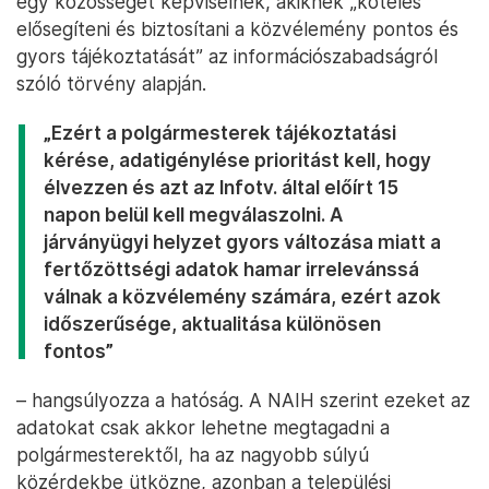
egy közösséget képviselnek, akiknek „köteles
elősegíteni és biztosítani a közvélemény pontos és
gyors tájékoztatását” az információszabadságról
szóló törvény alapján.
„Ezért a polgármesterek tájékoztatási
kérése, adatigénylése prioritást kell, hogy
élvezzen és azt az Infotv. által előírt 15
napon belül kell megválaszolni. A
járványügyi helyzet gyors változása miatt a
fertőzöttségi adatok hamar irrelevánssá
válnak a közvélemény számára, ezért azok
időszerűsége, aktualitása különösen
fontos”
– hangsúlyozza a hatóság. A NAIH szerint ezeket az
adatokat csak akkor lehetne megtagadni a
polgármesterektől, ha az nagyobb súlyú
közérdekbe ütközne, azonban a települési