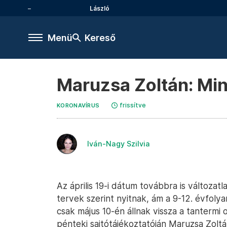
László
Menü
Kereső
Maruzsa Zoltán: Mind
frissítve
KORONAVÍRUS
Iván-Nagy Szilvia
Az április 19-i dátum továbbra is változatl
tervek szerint nyitnak, ám a 9-12. évfo
csak május 10-én állnak vissza a tantermi 
pénteki sajtótájékoztatóján Maruzsa Zoltán