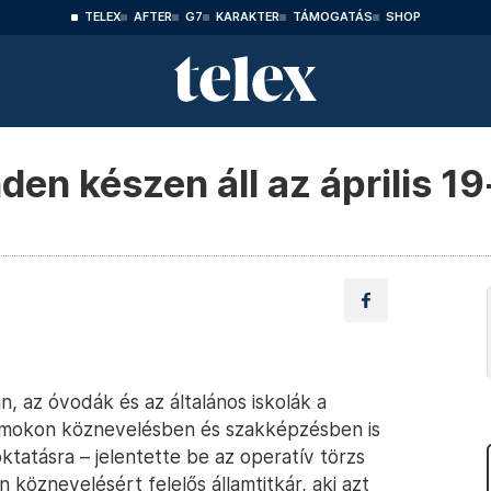
TELEX
AFTER
G7
KARAKTER
TÁMOGATÁS
SHOP
en készen áll az április 19-
an, az óvodák és az általános iskolák a
lyamokon köznevelésben és szakképzésben is
oktatásra – jelentette be az operatív törzs
 köznevelésért felelős államtitkár, aki azt