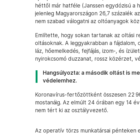
héttől már hatféle (Janssen egydózisú a h
jelenleg Magyarországon 26,7 százalék az
nem szabad válogatni az oltóanyagok közül,
Említette, hogy sokan tartanak az oltási r
oltásoknak. A leggyakrabban a fájdalom, 
láz, hőemelkedés, fejfájás, izom-, és ízület
nyirokcsomó duzzanat, rossz közérzet, v
Hangsúlyozta: a második oltást is me
védelemhez.
Koronavírus-fertőzöttként összesen 22 
mostanáig. Az elmúlt 24 órában egy 14 év
nem tért ki az osztályvezető.
Az operatív törzs munkatársai pénteken e