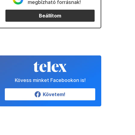
megbízható forrásnak!
Beállítom
Kövess minket Facebookon is!
Követem!