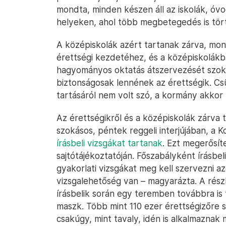
mondta, minden készen áll az iskolák, óvod
helyeken, ahol több megbetegedés is tört
A középiskolák azért tartanak zárva, mond
érettségi kezdetéhez, és a középiskolákba
hagyományos oktatás átszervezését szokta
biztonságosak lennének az érettségik. C
tartásáról nem volt szó, a kormány akko
Az érettségikről és a középiskolák zárva t
szokásos, péntek reggeli interjújában, a K
írásbeli vizsgákat tartanak
. Ezt megerősít
sajtótájékoztatóján. Főszabályként írásbeli
gyakorlati vizsgákat meg kell szervezni az
vizsgalehetőség van – magyarázta. A rész
írásbelik során egy teremben továbbra is 
maszk. Több mint 110 ezer érettségizőre
csakúgy, mint tavaly, idén is alkalmaznak 