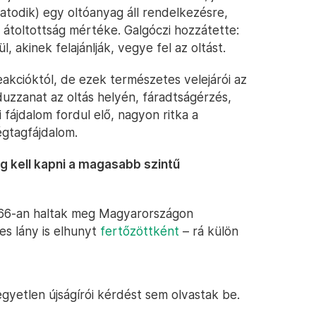
atodik) egy oltóanyag áll rendelkezésre,
 átoltottság mértéke. Galgóczi hozzátette:
 akinek felajánlják, vegye fel az oltást.
eakcióktól, de ezek természetes velejárói az
duzzanat az oltás helyén, fáradtságérzés,
i fájdalom fordul elő, nagyon ritka a
égtagfájdalom.
g kell kapni a magasabb szintű
966-an haltak meg Magyarországon
es lány is elhunyt
fertőzöttként
– rá külön
gyetlen újságírói kérdést sem olvastak be.