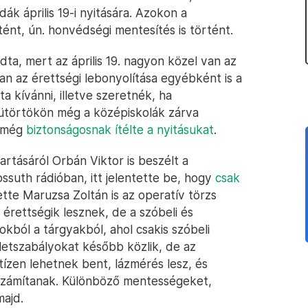
ák április 19-i nyitására. Azokon a
ént, ún. honvédségi mentesítés is történt.
ta, mert az április 19. nagyon közel van az
n az érettségi lebonyolítása egyébként is a
 kívánni, illetve szeretnék, ha
sütörtökön még a középiskolák zárva
r még
biztonságosnak ítélte a nyitásukat
.
artásáról Orbán Viktor is beszélt a
ossuth rádióban, itt jelentette be, hogy
csak
ette Maruzsa Zoltán is az operatív törzs
 érettségik lesznek, de a szóbeli és
okból a tárgyakból, ahol csakis szóbeli
letszabályokat később közlik, de az
tízen lehetnek bent, lázmérés lesz, és
 számítanak. Különböző mentességeket,
majd.