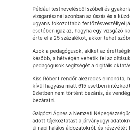
Például testnevelésből szóbeli és gyakorlat
vizsgarésznél azonban az úszás és a küzdő
ugyanis fokozottabb fertőzésveszéllyel já
esetében igaz az, hogyha egy vizsgázó kö
érte el a 25 százalékot, akkor tehet szóbel
Azok a pedagógusok, akiket az érettségik
később, a hétvégén vehetik fel az oltás
pedagógusok segítségét a digitális oktatá
Kiss Róbert rendőr alezredes elmondta, 
kívül hagyása miatt 615 esetben intézked
üzletben nem történt bezárás, és vendégl
bezáratni.
Galgóczi Ágnes a Nemzeti Népegészségügy
adott tájékoztatást a járványügyi adatokró
új napi halálos áldozatokról, és részvétét