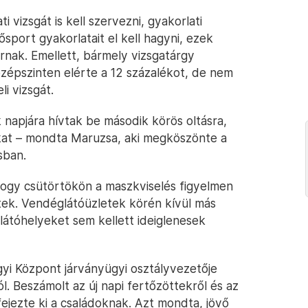
i vizsgát is kell szervezni, gyakorlati
sport gyakorlatait el kell hagyni, ezek
rnak. Emellett, bármely vizsgatárgy
zépszinten elérte a 12 százalékot, de nem
i vizsgát.
 napjára hívtak be második körös oltásra,
ukat – mondta Maruzsa, aki megköszönte a
sban.
hogy csütörtökön a maszkviselés figyelmen
tek. Vendéglátóüzletek körén kívül más
átóhelyeket sem kellett ideiglenesek
i Központ járványügyi osztályvezetője
l. Beszámolt az új napi fertőzöttekről és az
 fejezte ki a családoknak. Azt mondta, jövő