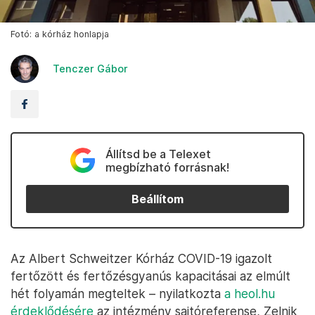
Fotó: a kórház honlapja
Tenczer Gábor
Állítsd be a Telexet
megbízható forrásnak!
Beállítom
Az Albert Schweitzer Kórház COVID-19 igazolt
fertőzött és fertőzésgyanús kapacitásai az elmúlt
hét folyamán megteltek – nyilatkozta
a heol.hu
érdeklődésére
az intézmény sajtóreferense, Zelnik