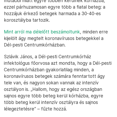
mutációi miatt egyre többen kerülnek kórházba,
ezzel párhuzamosan egyre több a fiatal beteg: a
hozzájuk érkező betegek harmada a 30-40-es
korosztályba tartozik.
Mint arról ma délelőtt beszámoltunk
, minden erre
kijelölt ágy megtelt koronavírusos betegekkel a
Dél-pesti Centrumkórházban.
Szlávik János, a Dél-pesti Centrumkórház
infektológus főorvosa azt mondta, hogy a Dél-pesti
Centrumkórházban gyakorlatilag minden, a
koronavírusos betegek számára fenntartott ágy
tele van, és nagyon sokan vannak az intenzív
osztályon is. „Hallom, hogy az egész országban
sajnos egyre több beteg kerül kórházba, egyre
több beteg kerül intenzív osztályra és sajnos
lélegeztetésre” – fűzte hozzá.