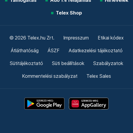
Támogatás
Adó 1% felajánlás
Hírlevelek
Telex Shop
© 2026 Telex.hu Zrt.
Impresszum
Etikai kódex
Átláthatóság
ÁSZF
Adatkezelési tájékoztató
Sütitájékoztató
Süti beállítások
Szabályzatok
Kommentelési szabályzat
Telex Sales