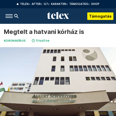
TELEX
AFTER
G7
KARAKTER
TÁMOGATÁS
SHOP
Támogatás
Megtelt a hatvani kórház is
frissítve
KORONAVÍRUS