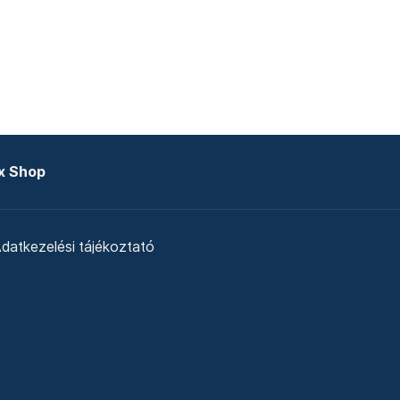
x Shop
datkezelési tájékoztató
zat
Telex Sales