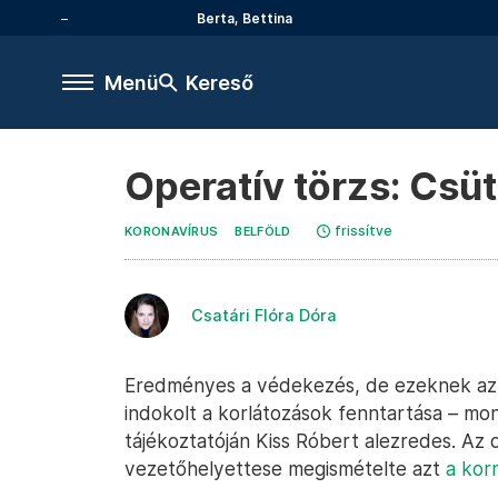
Berta, Bettina
Menü
Kereső
Operatív törzs: Csü
frissítve
KORONAVÍRUS
BELFÖLD
Csatári Flóra Dóra
Eredményes a védekezés, de ezeknek a
indokolt a korlátozások fenntartása – mo
tájékoztatóján Kiss Róbert alezredes. Az 
vezetőhelyettese megismételte azt
a kor