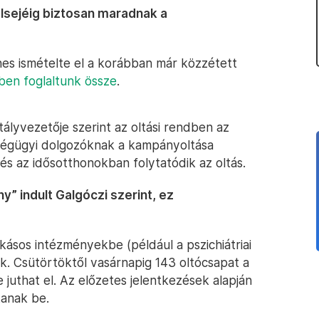
lsejéig biztosan maradnak a
gnes ismételte el a korábban már közzétett
ben foglaltunk össze
.
lyvezetője szerint az oltási rendben az
ségügyi dolgozóknak a kampányoltása
 és az idősotthonokban folytatódik az oltás.
” indult Galgóczi szerint, ez
ásos intézményekbe (például a pszichiátriai
k. Csütörtöktől vasárnapig 143 oltócsapat a
juthat el. Az előzetes jelentkezések alapján
tanak be.