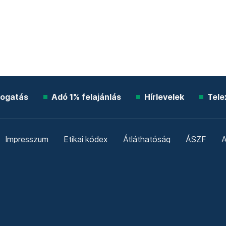
ogatás
Adó 1% felajánlás
Hírlevelek
Tele
Impresszum
Etikai kódex
Átláthatóság
ÁSZF
A
Süti beállítások
Szabályzatok
Kommentelési szabály