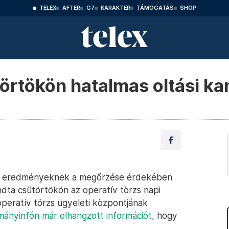
TELEX
AFTER
G7
KARAKTER
TÁMOGATÁS
SHOP
törtökön hatalmas oltási k
z eredményeknek a megőrzése érdekében
ndta csütörtökön az operatív törzs napi
operatív törzs ügyeleti központjának
mányinfón már elhangzott információt
, hogy