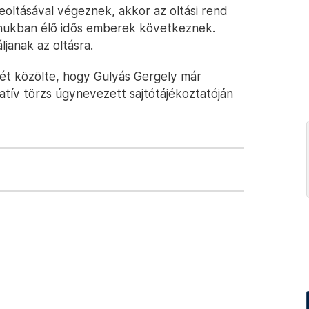
eoltásával végeznek, akkor az oltási rend
onukban élő idős emberek következnek.
ljanak az oltásra.
mét közölte, hogy Gulyás Gergely már
atív törzs úgynevezett sajtótájékoztatóján