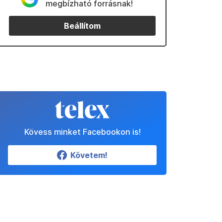
megbízható forrásnak!
Beállítom
Kövess minket Facebookon is!
Követem!