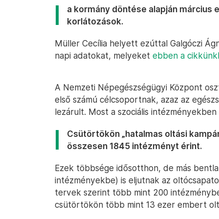
a kormány döntése alapján március e
korlátozások.
Müller Cecília helyett ezúttal Galgóczi Á
napi adatokat, melyeket
ebben a cikkünk
A Nemzeti Népegészségügyi Központ osztá
első számú célcsoportnak, azaz az egész
lezárult. Most a szociális intézményekben
Csütörtökön „hatalmas oltási kampány
összesen 1845 intézményt érint.
Ezek többsége idősotthon, de más bentlak
intézményekbe) is eljutnak az oltócsapato
tervek szerint több mint 200 intézménybe 
csütörtökön több mint 13 ezer embert ol