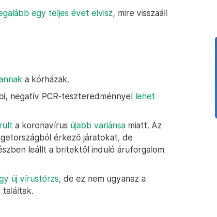
egalább egy teljes évet elvisz
, mire visszaáll
vannak
a kórházak.
bbi, negatív PCR-teszteredménnyel
lehet
rült
a koronavírus
újabb variánsa
miatt. Az
szigetországból érkező járatokat, de
észben leállt a britektől induló áruforgalom
gy új vírustörzs
, de ez nem ugyanaz a
találtak.