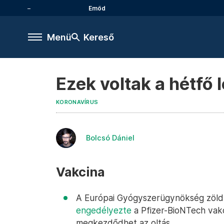
Emőd
Menü
Kereső
Ezek voltak a hétfő 
KORONAVÍRUS
Bolcsó Dániel
Vakcina
A Európai Gyógyszerügynökség zöld j
engedélyezte
a Pfizer-BioNTech vakc
megkezdődhet az oltás.