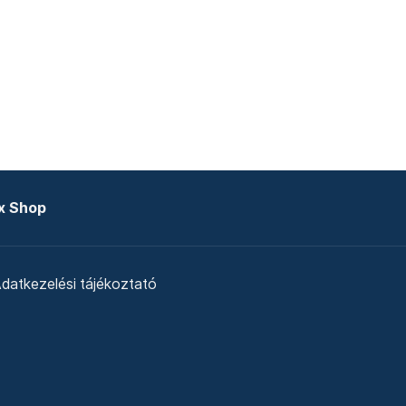
x Shop
datkezelési tájékoztató
zat
Telex Sales