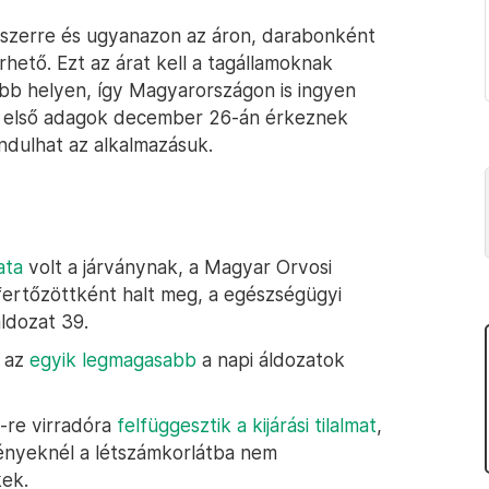
yszerre és ugyanazon az áron, darabonként
rhető. Ezt az árat kell a tagállamoknak
bb helyen, így Magyarországon is ingyen
Az első adagok december 26-án érkeznek
ndulhat az alkalmazásuk.
ata
volt a járványnak, a Magyar Orvosi
 fertőzöttként halt meg, a egészségügyi
ldozat 39.
 az
egyik legmagasabb
a napi áldozatok
-re virradóra
felfüggesztik a kijárási tilalmat
,
vényeknél a létszámkorlátba nem
kek.