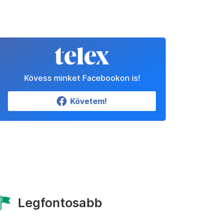
Kövess minket Facebookon is!
Követem!
Legfontosabb