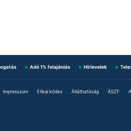
ogatás
Adó 1% felajánlás
Hírlevelek
Tele
Impresszum
Etikai kódex
Átláthatóság
ÁSZF
A
Süti beállítások
Szabályzatok
Kommentelési szabály