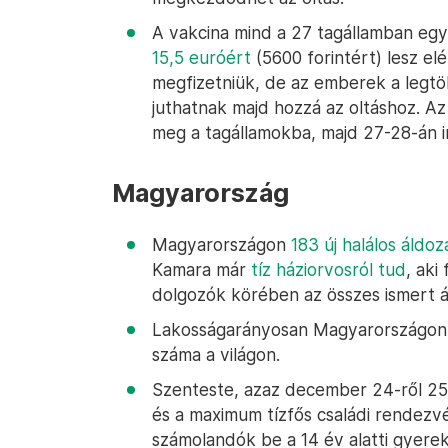
A vakcina mind a 27 tagállamban eg
15,5 euróért
(5600 forintért) lesz elé
megfizetniük, de az emberek a legtö
juthatnak majd hozzá az oltáshoz. 
meg a tagállamokba, majd 27-28-án i
Magyarország
Magyarországon
183 új halálos áldoz
Kamara már
tíz háziorvosról tud
, aki
dolgozók körében az összes ismert á
Lakosságarányosan Magyarországon
száma a világon.
Szenteste, azaz december 24-ről 25
és a maximum tízfős családi rendez
számolandók be a 14 év alatti gyere