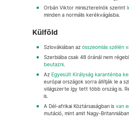
Orbán Viktor miniszterelnök szerint
l
minden a normális kerékvágásba.
Külföld
Szlovákiában az
összeomlás szélén 
Szerbiába csak 48 óránál nem rége
beutazni
.
Az
Egyesült Királyság karanténba ke
európai országok sorra állítják le a 
világszerte így tett több ország is. R
is.
A Dél-afrikai Köztársaságban is
van e
mutáció, mint amit Nagy-Britanniában 