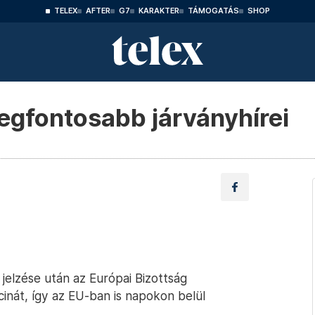
TELEX
AFTER
G7
KARAKTER
TÁMOGATÁS
SHOP
legfontosabb járványhírei
elzése után az Európai Bizottság
inát, így az EU-ban is napokon belül