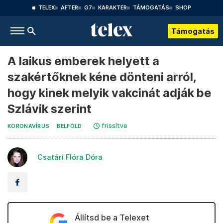
TELEX
AFTER
G7
KARAKTER
TÁMOGATÁS
SHOP
Támogatás
A laikus emberek helyett a
szakértőknek kéne dönteni arról,
hogy kinek melyik vakcinát adják be
Szlávik szerint
frissítve
KORONAVÍRUS
BELFÖLD
Csatári Flóra Dóra
Állítsd be a Telexet