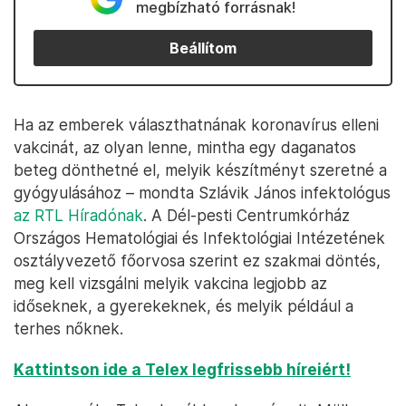
megbízható forrásnak!
Beállítom
Ha az emberek választhatnának koronavírus elleni
vakcinát, az olyan lenne, mintha egy daganatos
beteg dönthetné el, melyik készítményt szeretné a
gyógyulásához – mondta Szlávik János infektológus
az RTL Híradónak
. A Dél-pesti Centrumkórház
Országos Hematológiai és Infektológiai Intézetének
osztályvezető főorvosa szerint ez szakmai döntés,
meg kell vizsgálni melyik vakcina legjobb az
időseknek, a gyerekeknek, és melyik például a
terhes nőknek.
Kattintson ide a Telex legfrissebb híreiért!