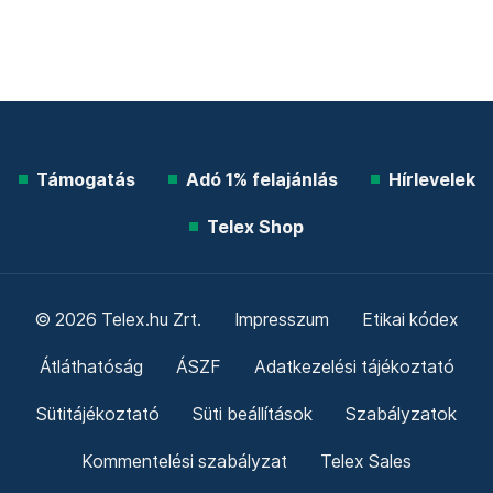
Támogatás
Adó 1% felajánlás
Hírlevelek
Telex Shop
© 2026 Telex.hu Zrt.
Impresszum
Etikai kódex
Átláthatóság
ÁSZF
Adatkezelési tájékoztató
Sütitájékoztató
Süti beállítások
Szabályzatok
Kommentelési szabályzat
Telex Sales