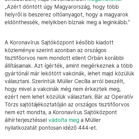
„Azért döntött úgy Magyarország, hogy több
helyről is beszerez oltóanyagot, hogy a magyarok
eldönthessék, melyikben bíznak meg a leginkább.”
A Koronavírus Sajtóközpont később kiadott
közleménye szerint azonban az országos
tisztifőorvos nem mondott ellent Orbán korábbi
állításainak. Azt ígérték, amint megérkeznek a több
gyártónál már lekötött vakcinák, lehet majd közülük
választani. Szerintük Müller Cecília arról beszélt,
hogy mivel a vakcinák még nem érkeztek meg,
ezért nem lehet közülük választani. Bár az Operatív
Törzs sajtótájékoztatóján az országos tisztifőorvos
nem ezt mondta, a Koronavírus Sajtóközpont
álhírterjesztéssel
vádolta meg
a Müller
nyilatkozatát pontosan idéző 444-et.