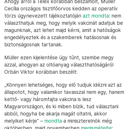
Ahogy arról a Telex korábban beszámolt, Müller
Cecília országos tisztifőorvos kedden az operatív
törzs úgynevezett tájékoztatóján
azt mondta
: nem
választhatjuk meg, hogy melyik vakcinát adatjuk be
magunknak, azt lehet majd kérni, amit a hatóságok
engedélyeztek és a szakemberek hatásosnak és
biztonságosnak tartanak.
Müller ezen kijelentése úgy tűnt, szembe megy
azzal, ahogyan az oltóanyag választhatóságáról
Orbán Viktor korábban beszélt:
„Könnyen lehetséges, hogy elő tudjuk idézni azt az
állapotot, hogy valamikor tavasszal nem egy, hanem
kettő- vagy háromfajta vakcina is lesz
Magyarországon, és ki miben bízik, tud választani
abból, hogyha be akarja magát oltatni, akkor
melyiket kérje” –
mondta
a miniszterelnök még
októberben, majd novemberben
megismételte
: