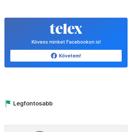
Kövess minket Facebookon is!
Követem!
Legfontosabb