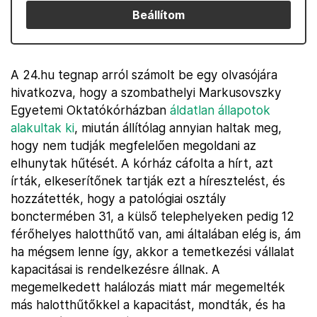
Beállítom
A 24.hu tegnap arról számolt be egy olvasójára
hivatkozva, hogy a szombathelyi Markusovszky
Egyetemi Oktatókórházban
áldatlan állapotok
alakultak ki
, miután állítólag annyian haltak meg,
hogy nem tudják megfelelően megoldani az
elhunytak hűtését. A kórház cáfolta a hírt, azt
írták, elkeserítőnek tartják ezt a híresztelést, és
hozzátették, hogy a patológiai osztály
bonctermében 31, a külső telephelyeken pedig 12
férőhelyes halotthűtő van, ami általában elég is, ám
ha mégsem lenne így, akkor a temetkezési vállalat
kapacitásai is rendelkezésre állnak. A
megemelkedett halálozás miatt már megemelték
más halotthűtőkkel a kapacitást, mondták, és ha