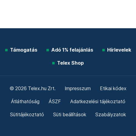
Támogatás
Adó 1% felajánlás
Hírlevelek
Telex Shop
© 2026 Telex.hu Zrt.
Impresszum
Etikai kódex
Átláthatóság
ÁSZF
Adatkezelési tájékoztató
Sütitájékoztató
Süti beállítások
Szabályzatok
Kommentelési szabályzat
Telex Sales