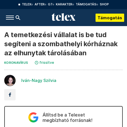
TELEX
AFTER
G7
KARAKTER
TÁMOGATÁS
SHOP
Támogatás
A temetkezési vállalat is be tud
segíteni a szombathelyi kórháznak
az elhunytak tárolásában
frissítve
KORONAVÍRUS
Iván-Nagy Szilvia
Állítsd be a Telexet
megbízható forrásnak!