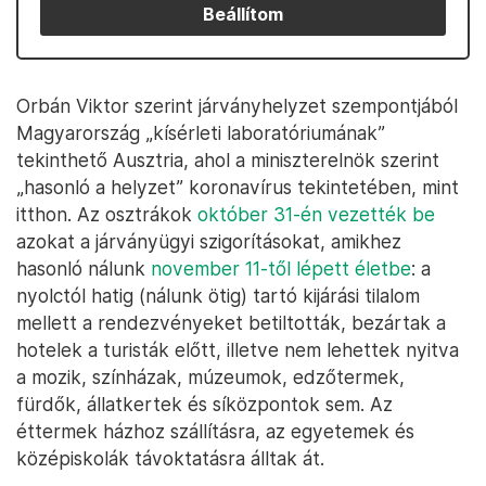
Beállítom
Orbán Viktor szerint járványhelyzet szempontjából
Magyarország „kísérleti laboratóriumának”
tekinthető Ausztria, ahol a miniszterelnök szerint
„hasonló a helyzet” koronavírus tekintetében, mint
itthon. Az osztrákok
október 31-én vezették be
azokat a járványügyi szigorításokat, amikhez
hasonló nálunk
november 11-től lépett életbe
: a
nyolctól hatig (nálunk ötig) tartó kijárási tilalom
mellett a rendezvényeket betiltották, bezártak a
hotelek a turisták előtt, illetve nem lehettek nyitva
a mozik, színházak, múzeumok, edzőtermek,
fürdők, állatkertek és síközpontok sem. Az
éttermek házhoz szállításra, az egyetemek és
középiskolák távoktatásra álltak át.