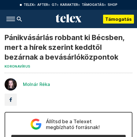
TELEX
AFTER
G7
KARAKTER
TÁMOGATÁS
SHOP
Támogatás
Pánikvásárlás robbant ki Bécsben,
mert a hírek szerint keddtől
bezárnak a bevásárlóközpontok
KORONAVÍRUS
Molnár Réka
Állítsd be a Telexet
megbízható forrásnak!