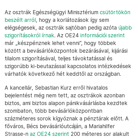
Az osztrák Egészségügyi Minisztérium
csütörtökön
beszélt arról
, hogy a korlátozások így sem
elégségesek, az osztrák sajtóban pedig azóta
újabb
szigorításokról írnak
. Az OE24
információi szerint
már „készpénznek lehet venni”, hogy többek
között a bevásárlóközpontok bezárásával, kijárási
tilalom szigorításával, teljes távoktatással és
szigorúbb ki-beutazással kapcsolatos intézkedések
várhatók következő hét keddtől az országban.
A kancellár, Sebastian Kurz erről hivatalos
bejelentést még nem tett, az osztrákok azonban
biztos, ami biztos alapon pánikvásárlásba kezdtek
szombaton, több bevásárlóközpontban
százméteres sorok kígyóznak a pénztárak előtt. A
főváros, Bécs bevásárlóutcáján, a Mariahilfer
Strasse-n
az OE24 szerint
200 méteres sor alakult