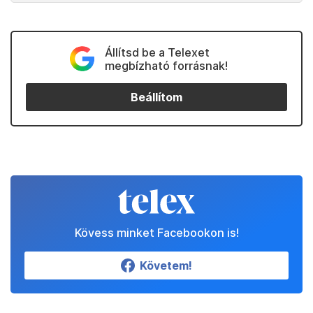
Állítsd be a Telexet
megbízható forrásnak!
Beállítom
Kövess minket Facebookon is!
Követem!