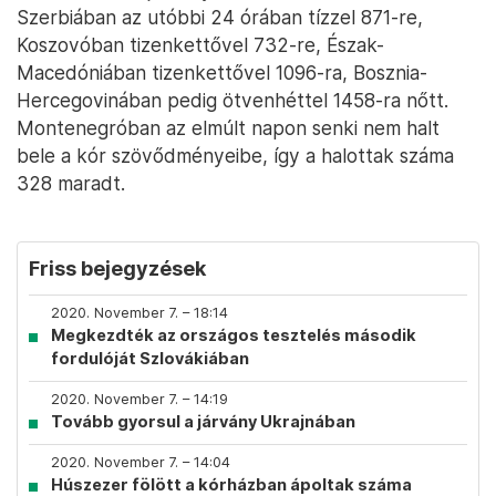
Szerbiában az utóbbi 24 órában tízzel 871-re,
Koszovóban tizenkettővel 732-re, Észak-
Macedóniában tizenkettővel 1096-ra, Bosznia-
Hercegovinában pedig ötvenhéttel 1458-ra nőtt.
Montenegróban az elmúlt napon senki nem halt
bele a kór szövődményeibe, így a halottak száma
328 maradt.
Friss bejegyzések
2020. November 7. – 18:14
Megkezdték az országos tesztelés második
fordulóját Szlovákiában
2020. November 7. – 14:19
Tovább gyorsul a járvány Ukrajnában
2020. November 7. – 14:04
Húszezer fölött a kórházban ápoltak száma