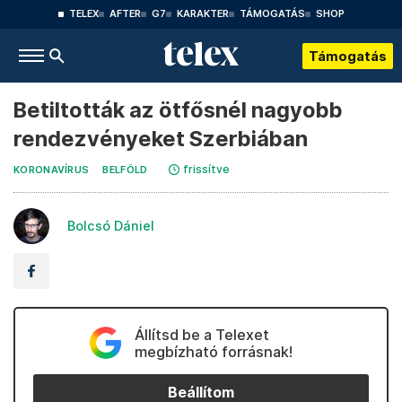
TELEX
AFTER
G7
KARAKTER
TÁMOGATÁS
SHOP
Támogatás
Betiltották az ötfősnél nagyobb
rendezvényeket Szerbiában
frissítve
KORONAVÍRUS
BELFÖLD
Bolcsó Dániel
Állítsd be a Telexet
megbízható forrásnak!
Beállítom