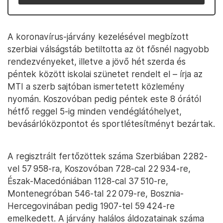
A koronavírus-járvány kezelésével megbízott
szerbiai válságstáb betiltotta az öt fősnél nagyobb
rendezvényeket, illetve a jövő hét szerda és
péntek között iskolai szünetet rendelt el – írja az
MTI a szerb sajtóban ismertetett közlemény
nyomán. Koszovóban pedig péntek este 8 órától
hétfő reggel 5-ig minden vendéglátóhelyet,
bevásárlóközpontot és sportlétesítményt bezártak.
A regisztrált fertőzöttek száma Szerbiában 2282-
vel 57 958-ra, Koszovóban 728-cal 22 934-re,
Észak-Macedóniában 1128-cal 37 510-re,
Montenegróban 546-tal 22 079-re, Bosznia-
Hercegovinában pedig 1907-tel 59 424-re
emelkedett. A járvány halálos áldozatainak száma