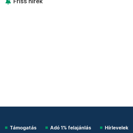
Friss hírek
Támogatás
Adó 1% felajánlás
Hírlevelek