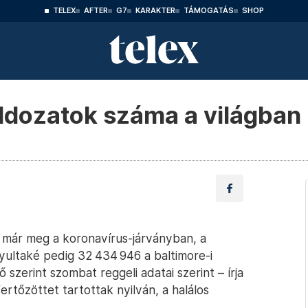
TELEX
AFTER
G7
KARAKTER
TÁMOGATÁS
SHOP
-áldozatok száma a világban
 már meg a koronavírus-járványban, a
yultaké pedig 32 434 946 a baltimore-i
zerint szombat reggeli adatai szerint – írja
rtőzöttet tartottak nyilván, a halálos