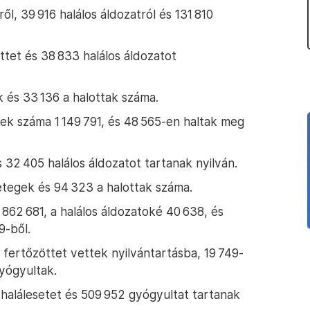
ől, 39 916 halálos áldozatról és 131 810
tet és 38 833 halálos áldozatot
 és 33 136 a halottak száma.
ek száma 1 149 791, és 48 565-en haltak meg
 32 405 halálos áldozatot tartanak nyilván.
etegek és 94 323 a halottak száma.
862 681, a halálos áldozatoké 40 638, és
9-ből.
 fertőzöttet vettek nyilvántartásba, 19 749-
yógyultak.
 halálesetet és 509 952 gyógyultat tartanak