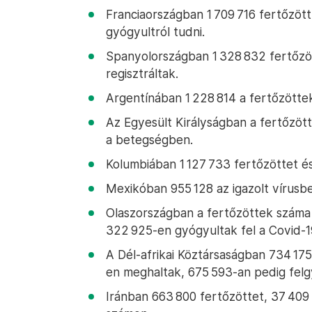
Franciaországban 1 709 716 fertőzöttr
gyógyultról tudni.
Spanyolországban 1 328 832 fertőzöt
regisztráltak.
Argentínában 1 228 814 a fertőzöttek
Az Egyesült Királyságban a fertőzött
a betegségben.
Kolumbiában 1 127 733 fertőzöttet és
Mexikóban 955 128 az igazolt vírusb
Olaszországban a fertőzöttek száma 
322 925-en gyógyultak fel a Covid-1
A Dél-afrikai Köztársaságban 734 175
en meghaltak, 675 593-an pedig felg
Iránban 663 800 fertőzöttet, 37 409