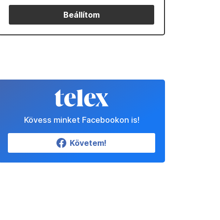
Beállítom
Kövess minket Facebookon is!
Követem!