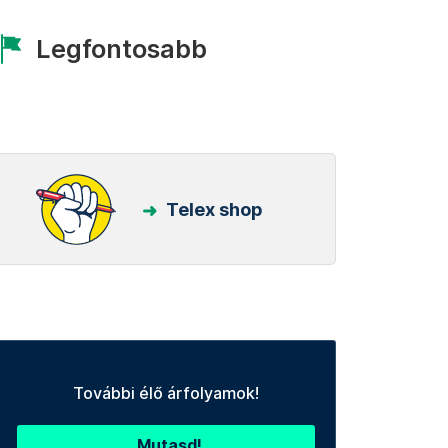
Legfontosabb
Telex shop
További élő árfolyamok!
Mutasd!