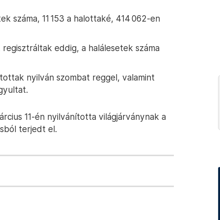
k száma, 11 153 a halottaké, 414 062-en
regisztráltak eddig, a halálesetek száma
tottak nyilván szombat reggel, valamint
gyultat.
cius 11-én nyilvánította világjárványnak a
ból terjedt el.