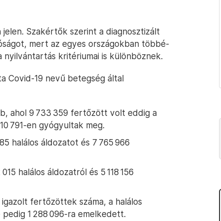
jelen. Szakértők szerint a diagnosztizált
óságot, mert az egyes országokban többé-
 nyilvántartás kritériumai is különböznek.
ta Covid-19 nevű betegség által
b, ahol 9 733 359 fertőzött volt eddig a
810 791-en gyógyultak meg.
85 halálos áldozatot és 7 765 966
 015 halálos áldozatról és 5 118 156
igazolt fertőzöttek száma, a halálos
 pedig 1 288 096-ra emelkedett.