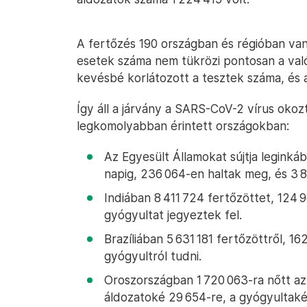
A fertőzés 190 országban és régióban van 
esetek száma nem tükrözi pontosan a val
kevésbé korlátozott a tesztek száma, és a
Így áll a járvány a SARS-CoV-2 vírus okoz
legkomolyabban érintett országokban:
Az Egyesült Államokat sújtja leginkáb
napig, 236 064-en haltak meg, és 3 
Indiában 8 411 724 fertőzöttet, 124 9
gyógyultat jegyeztek fel.
Brazíliában 5 631 181 fertőzöttről, 162
gyógyultról tudni.
Oroszországban 1 720 063-ra nőtt az 
áldozatoké 29 654-re, a gyógyultaké