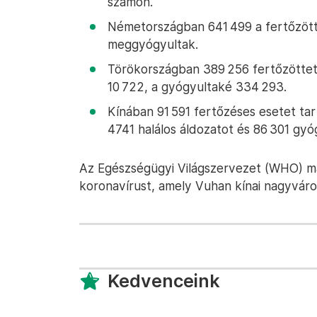
számon.
Németországban 641 499 a fertőzötte
meggyógyultak.
Törökországban 389 256 fertőzöttet 
10 722, a gyógyultaké 334 293.
Kínában 91 591 fertőzéses esetet tar
4741 halálos áldozatot és 86 301 gyó
Az Egészségügyi Világszervezet (WHO) már
koronavírust, amely Vuhan kínai nagyváros
Kedvenceink