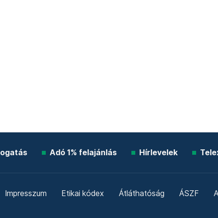
ogatás
Adó 1% felajánlás
Hírlevelek
Tele
Impresszum
Etikai kódex
Átláthatóság
ÁSZF
A
Süti beállítások
Szabályzatok
Kommentelési szabály