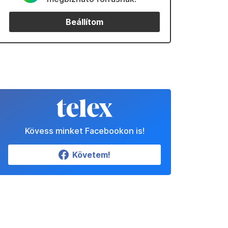
Beállítom
Kövess minket Facebookon is!
Követem!