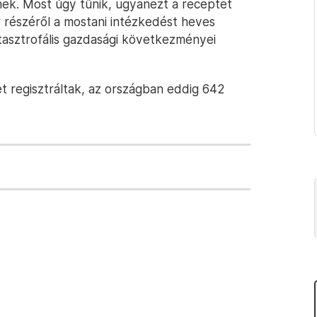
nek. Most úgy tűnik, ugyanezt a receptet
 részéről a mostani intézkedést heves
atasztrofális gazdasági következményei
t regisztráltak, az országban eddig 642