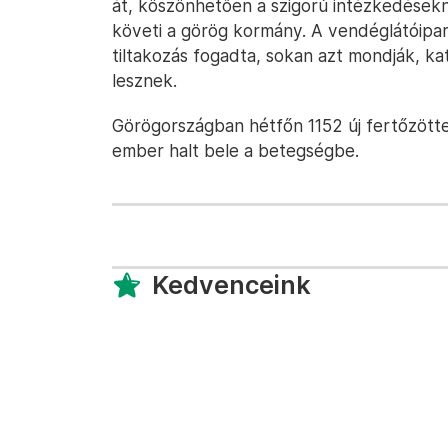
át, köszönhetően a szigorú intézkedések
követi a görög kormány. A vendéglátóipar
tiltakozás fogadta, sokan azt mondják, k
lesznek.
Görögországban hétfőn 1152 új fertőzötte
ember halt bele a betegségbe.
Kedvenceink