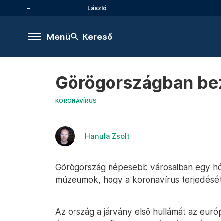
László
Menü
Kereső
Görögországban bez
KORONAVÍRUS
Hanula Zsolt
Görögország népesebb városaiban egy hó
múzeumok, hogy a koronavírus terjedését
Az ország a járvány első hullámát az eur