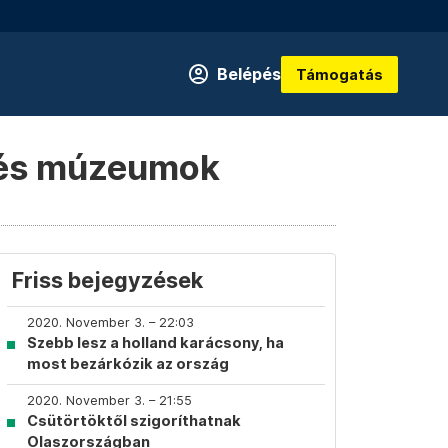
Belépés
Támogatás
 és múzeumok
Friss bejegyzések
2020. November 3. – 22:03
Szebb lesz a holland karácsony, ha
most bezárkózik az ország
2020. November 3. – 21:55
Csütörtöktől szigoríthatnak
Olaszországban