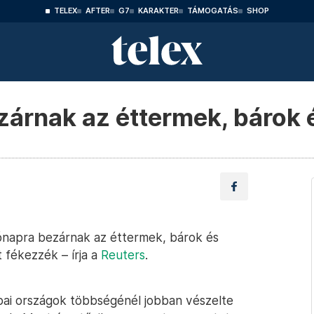
TELEX
AFTER
G7
KARAKTER
TÁMOGATÁS
SHOP
árnak az éttermek, bárok
napra bezárnak az éttermek, bárok és
 fékezzék – írja a
Reuters
.
ópai országok többségénél jobban vészelte