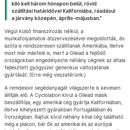
kiló kell három hónapon belül, rövid
szállítási határidővel Kaliforniába, ráadásul
a járvány közepén, április-májusban.”
Végül külső finanszírozás nélkül, a
munkafolyamatok átszervezésével megoldották, és
azóta is rendszeresen szállítanak Amerikába, illetve
most már másfelé is, mert a Gilead a fejlődő
országokban engedélyezte néhány cégnek az általa
fejlesztett gyógyszer generikus változatának
gyártását. (Erre még visszatérünk.)
A remdesivir segédanyagát világszerte is kevesen
állítják elő. A Cyclolabon kívül a Gilead másik
beszállítója, egy amerikai cég gyártja Kaliforniában,
illetve kihelyezett gyárakban Portugáliában és
Írországban. Rajtuk kívül néhány kínai cég található
még a piacon, bár ők az amerikai és az európai