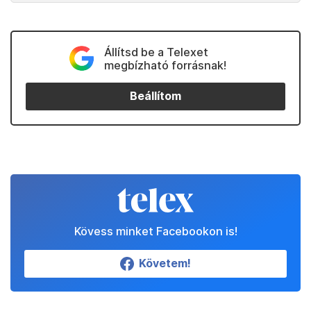
Állítsd be a Telexet
megbízható forrásnak!
Beállítom
Kövess minket Facebookon is!
Követem!