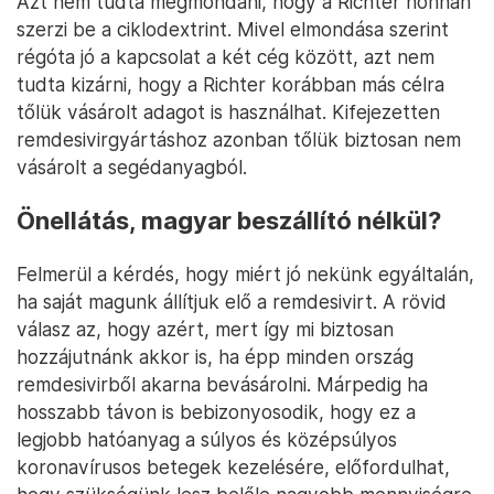
Azt nem tudta megmondani, hogy a Richter honnan
szerzi be a ciklodextrint. Mivel elmondása szerint
régóta jó a kapcsolat a két cég között, azt nem
tudta kizárni, hogy a Richter korábban más célra
tőlük vásárolt adagot is használhat. Kifejezetten
remdesivirgyártáshoz azonban tőlük biztosan nem
vásárolt a segédanyagból.
Önellátás, magyar beszállító nélkül?
Felmerül a kérdés, hogy miért jó nekünk egyáltalán,
ha saját magunk állítjuk elő a remdesivirt. A rövid
válasz az, hogy azért, mert így mi biztosan
hozzájutnánk akkor is, ha épp minden ország
remdesivirből akarna bevásárolni. Márpedig ha
hosszabb távon is bebizonyosodik, hogy ez a
legjobb hatóanyag a súlyos és középsúlyos
koronavírusos betegek kezelésére, előfordulhat,