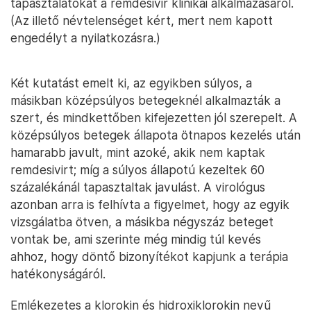
tapasztalatokat a remdesivir klinikai alkalmazásáról.
(Az illető névtelenséget kért, mert nem kapott
engedélyt a nyilatkozásra.)
Két kutatást emelt ki, az egyikben súlyos, a
másikban középsúlyos betegeknél alkalmazták a
szert, és mindkettőben kifejezetten jól szerepelt. A
középsúlyos betegek állapota ötnapos kezelés után
hamarabb javult, mint azoké, akik nem kaptak
remdesivirt; míg a súlyos állapotú kezeltek 60
százalékánál tapasztaltak javulást. A virológus
azonban arra is felhívta a figyelmet, hogy az egyik
vizsgálatba ötven, a másikba négyszáz beteget
vontak be, ami szerinte még mindig túl kevés
ahhoz, hogy döntő bizonyítékot kapjunk a terápia
hatékonyságáról.
Emlékezetes a klorokin és hidroxiklorokin nevű