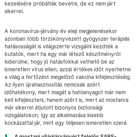
kezelésére próbálták bevetni, de ez nem járt
sikerrel.
A koronavírus-járvány év eleji megjelenésekor
azonban több törzskönyvezett gyógyszer terápiás
hatásosságát is világszerte vizsgálni kezdték a
kutatók, mert ha egy már létező készítményről
kiderülne, hogy jó hatásfokkal vethető be az
ismeretlen vírus ellen, azzal értékes időt nyerhetne
a világ a fertőzést megelőző vakcina kifejlesztéséig.
Az ilyen újrahasznosítás nemcsak azért
időhatékony, mert magát a hatóanyagot már nem
kell kifejleszteni, hanem azért is, mert az mostanra
már sikerrel átjutott bizonyos biztonsági
vizsgálatokon, így az alkalmazása kisebb
kockázattal jár, mint egy teljesen ismeretlen szeré.
„A mostani világjárványért felelős SARS-