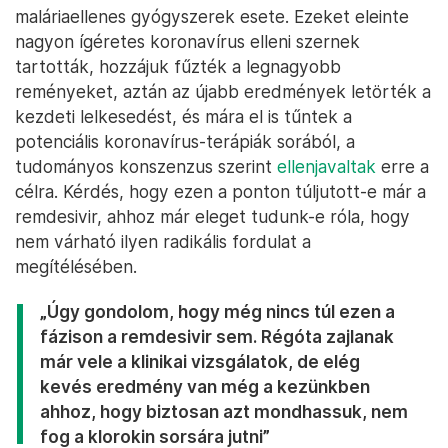
maláriaellenes gyógyszerek esete. Ezeket eleinte
nagyon ígéretes koronavírus elleni szernek
tartották, hozzájuk fűzték a legnagyobb
reményeket, aztán az újabb eredmények letörték a
kezdeti lelkesedést, és mára el is tűntek a
potenciális koronavírus-terápiák sorából, a
tudományos konszenzus szerint
ellenjavaltak
erre a
célra. Kérdés, hogy ezen a ponton túljutott-e már a
remdesivir, ahhoz már eleget tudunk-e róla, hogy
nem várható ilyen radikális fordulat a
megítélésében.
„Úgy gondolom, hogy még nincs túl ezen a
fázison a remdesivir sem. Régóta zajlanak
már vele a klinikai vizsgálatok, de elég
kevés eredmény van még a kezünkben
ahhoz, hogy biztosan azt mondhassuk, nem
fog a klorokin sorsára jutni”