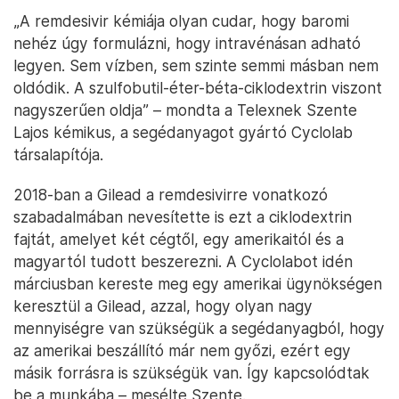
„A remdesivir kémiája olyan cudar, hogy baromi
nehéz úgy formulázni, hogy intravénásan adható
legyen. Sem vízben, sem szinte semmi másban nem
oldódik. A szulfobutil-éter-béta-ciklodextrin viszont
nagyszerűen oldja” – mondta a Telexnek Szente
Lajos kémikus, a segédanyagot gyártó Cyclolab
társalapítója.
2018-ban a Gilead a remdesivirre vonatkozó
szabadalmában nevesítette is ezt a ciklodextrin
fajtát, amelyet két cégtől, egy amerikaitól és a
magyartól tudott beszerezni. A Cyclolabot idén
márciusban kereste meg egy amerikai ügynökségen
keresztül a Gilead, azzal, hogy olyan nagy
mennyiségre van szükségük a segédanyagból, hogy
az amerikai beszállító már nem győzi, ezért egy
másik forrásra is szükségük van. Így kapcsolódtak
be a munkába – mesélte Szente.