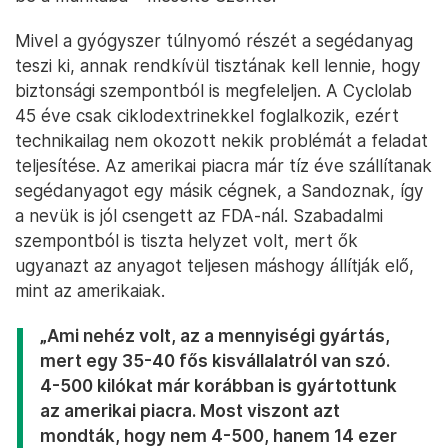
Mivel a gyógyszer túlnyomó részét a segédanyag
teszi ki, annak rendkívül tisztának kell lennie, hogy
biztonsági szempontból is megfeleljen. A Cyclolab
45 éve csak ciklodextrinekkel foglalkozik, ezért
technikailag nem okozott nekik problémát a feladat
teljesítése. Az amerikai piacra már tíz éve szállítanak
segédanyagot egy másik cégnek, a Sandoznak, így
a nevük is jól csengett az FDA-nál. Szabadalmi
szempontból is tiszta helyzet volt, mert ők
ugyanazt az anyagot teljesen máshogy állítják elő,
mint az amerikaiak.
„Ami nehéz volt, az a mennyiségi gyártás,
mert egy 35-40 fős kisvállalatról van szó.
4-500 kilókat már korábban is gyártottunk
az amerikai piacra. Most viszont azt
mondták, hogy nem 4-500, hanem 14 ezer