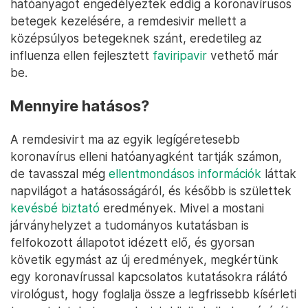
hatóanyagot engedélyeztek eddig a koronavírusos
betegek kezelésére, a remdesivir mellett a
középsúlyos betegeknek szánt, eredetileg az
influenza ellen fejlesztett
faviripavir
vethető már
be.
Mennyire hatásos?
A remdesivirt ma az egyik legígéretesebb
koronavírus elleni hatóanyagként tartják számon,
de tavasszal még
ellentmondásos információk
láttak
napvilágot a hatásosságáról, és később is születtek
kevésbé biztató
eredmények. Mivel a mostani
járványhelyzet a tudományos kutatásban is
felfokozott állapotot idézett elő, és gyorsan
követik egymást az új eredmények, megkértünk
egy koronavírussal kapcsolatos kutatásokra rálátó
virológust, hogy foglalja össze a legfrissebb kísérleti