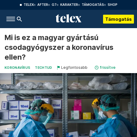
TELEX
AFTER
G7
KARAKTER
TÁMOGATÁS
SHOP
Támogatás
Mi is ez a magyar gyártású
csodagyógyszer a koronavírus
ellen?
Legfontosabb
frissítve
KORONAVÍRUS
TECHTUD