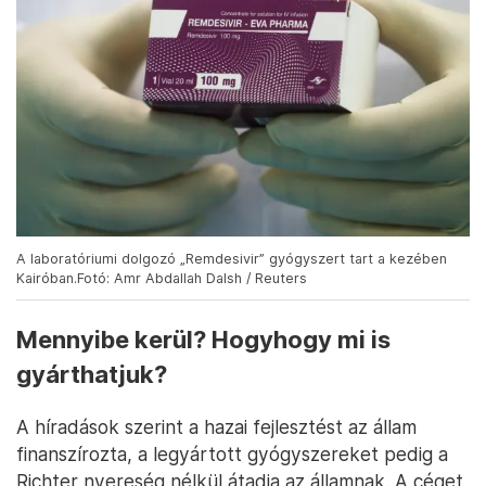
A laboratóriumi dolgozó „Remdesivir” gyógyszert tart a kezében
Kairóban.Fotó: Amr Abdallah Dalsh / Reuters
Mennyibe kerül? Hogyhogy mi is
gyárthatjuk?
A híradások szerint a hazai fejlesztést az állam
finanszírozta, a legyártott gyógyszereket pedig a
Richter nyereség nélkül átadja az államnak. A céget,