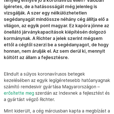
tényleg ennyire jó a koronavírus ellen? Valóban
ígéretes, de a hatásosságát még jelenleg is
vizsgálják. A szer egy nélkülözhetetlen
segédanyagát mindössze néhány cég állítja elő a
világon, az egyik pont magyar. Ez kapóra jönne az
önellátó járványkapacitások kiépítésén dolgozó
kormánynak. A Richter a jelek szerint mégsem
ettől a cégtől szerzi be a segédanyagot, de hogy
honnan, nem árulják el. Az sem derül ki, mennyit
költött az állam a fejlesztésre.
Elindult a súlyos koronavírusos betegek
kezelésében az egyik legígéretesebb hatóanyagnak
számító remdesivir gyártása Magyarországon –
erősítette meg
szerdán az Indexnek a fejlesztést és
a gyártást végző Richter.
Mint kiderült, a cég márciusban kapta a megbízást a