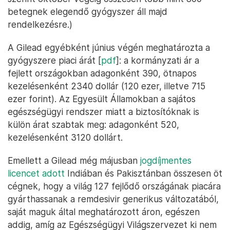
betegnek elegendő gyógyszer áll majd
rendelkezésre.)
A Gilead egyébként június végén meghatározta a
gyógyszere piaci árát [
pdf
]: a kormányzati ár a
fejlett országokban adagonként 390, ötnapos
kezelésenként 2340 dollár (120 ezer, illetve 715
ezer forint). Az Egyesült Államokban a sajátos
egészségügyi rendszer miatt a biztosítóknak is
külön árat szabtak meg: adagonként 520,
kezelésenként 3120 dollárt.
Emellett a Gilead még májusban
jogdíjmentes
licencet adott
Indiában és Pakisztánban összesen öt
cégnek, hogy a világ 127 fejlődő országának piacára
gyárthassanak a remdesivir generikus változatából,
saját maguk által meghatározott áron, egészen
addig, amíg az Egészségügyi Világszervezet ki nem