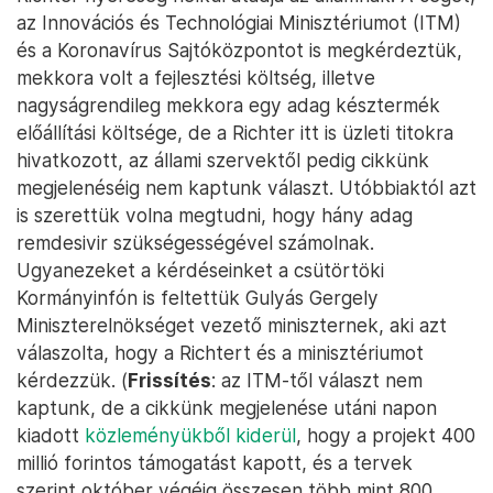
az Innovációs és Technológiai Minisztériumot (ITM)
és a Koronavírus Sajtóközpontot is megkérdeztük,
mekkora volt a fejlesztési költség, illetve
nagyságrendileg mekkora egy adag késztermék
előállítási költsége, de a Richter itt is üzleti titokra
hivatkozott, az állami szervektől pedig cikkünk
megjelenéséig nem kaptunk választ. Utóbbiaktól azt
is szerettük volna megtudni, hogy hány adag
remdesivir szükségességével számolnak.
Ugyanezeket a kérdéseinket a csütörtöki
Kormányinfón is feltettük Gulyás Gergely
Miniszterelnökséget vezető miniszternek, aki azt
válaszolta, hogy a Richtert és a minisztériumot
kérdezzük. (
Frissítés
: az ITM-től választ nem
kaptunk, de a cikkünk megjelenése utáni napon
kiadott
közleményükből kiderül
, hogy a projekt 400
millió forintos támogatást kapott, és a tervek
szerint október végéig összesen több mint 800