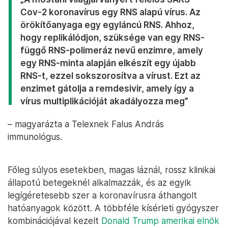
Cov-2 koronavírus egy RNS alapú vírus. Az
örökítőanyaga egy egyláncú RNS. Ahhoz,
hogy replikálódjon, szüksége van egy RNS-
függő RNS-polimeráz nevű enzimre, amely
egy RNS-minta alapján elkészít egy újabb
RNS-t, ezzel sokszorosítva a vírust. Ezt az
enzimet gátolja a remdesivir, amely így a
vírus multiplikációját akadályozza meg”
– magyarázta a Telexnek Falus András
immunológus.
Főleg súlyos esetekben, magas láznál, rossz klinikai
állapotú betegeknél alkalmazzák, és az egyik
legígéretesebb szer a koronavírusra áthangolt
hatóanyagok között. A többféle kísérleti gyógyszer
kombinációjával kezelt
Donald Trump amerikai elnök