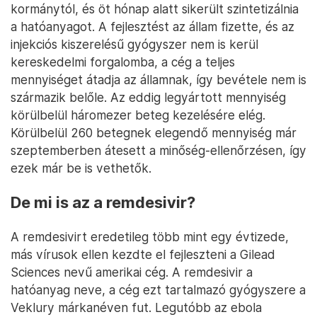
kormánytól, és öt hónap alatt sikerült szintetizálnia
a hatóanyagot. A fejlesztést az állam fizette, és az
injekciós kiszerelésű gyógyszer nem is kerül
kereskedelmi forgalomba, a cég a teljes
mennyiséget átadja az államnak, így bevétele nem is
származik belőle. Az eddig legyártott mennyiség
körülbelül háromezer beteg kezelésére elég.
Körülbelül 260 betegnek elegendő mennyiség már
szeptemberben átesett a minőség-ellenőrzésen, így
ezek már be is vethetők.
De mi is az a remdesivir?
A remdesivirt eredetileg több mint egy évtizede,
más vírusok ellen kezdte el fejleszteni a Gilead
Sciences nevű amerikai cég. A remdesivir a
hatóanyag neve, a cég ezt tartalmazó gyógyszere a
Veklury márkanéven fut. Legutóbb az ebola