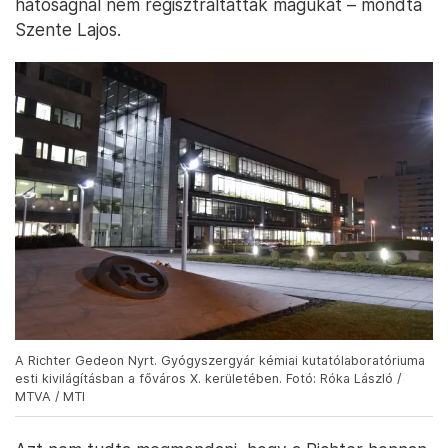
hatóságnál nem regisztráltatták magukat – mondta
Szente Lajos.
A Richter Gedeon Nyrt. Gyógyszergyár kémiai kutatólaboratóriuma
esti kivilágításban a főváros X. kerületében. Fotó: Róka László /
MTVA / MTI