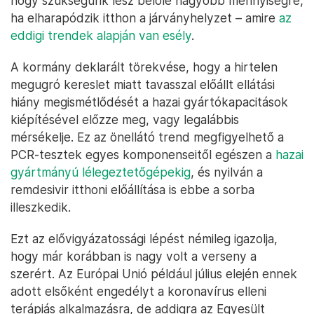
hogy szükségünk lesz belőle nagyobb mennyiségre,
ha elharapódzik itthon a járványhelyzet – amire
az
eddigi trendek alapján van esély
.
A kormány deklarált törekvése, hogy a hirtelen
megugró kereslet miatt tavasszal előállt ellátási
hiány megismétlődését a hazai gyártókapacitások
kiépítésével előzze meg, vagy legalábbis
mérsékelje. Ez az önellátó trend megfigyelhető a
PCR-tesztek egyes komponenseitől egészen a
hazai
gyártmányú lélegeztetőgépekig
, és nyilván a
remdesivir itthoni előállítása is ebbe a sorba
illeszkedik.
Ezt az elővigyázatossági lépést némileg igazolja,
hogy már korábban is nagy volt a verseny a
szerért. Az Európai Unió például július elején ennek
adott elsőként engedélyt a koronavírus elleni
terápiás alkalmazásra, de addigra az Egyesült