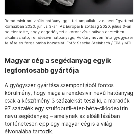
Remdesivir antivirális hatóanyaggal teli ampullák az esseni Egyetemi
Kórházban 2020. június 3-án. Az Európai Bizottság 2020. július 3-án
bejelentette, hogy engedélyezi a koronavírus súlyos eseteiben
alkalmazható, remdesivir hatóanyagú, Veklury néven futó gyógyszer
feltételes forgalomba hozatalát. Fotó: Sascha Steinbach / EPA / MTI
Magyar cég a segédanyag egyik
legfontosabb gyártója
A gyógyszer gyártása szempontjából fontos
körülmény, hogy maga a remdesivir nevű hatóanyag
csak a készítmény 3 százalékát teszi ki, a maradék
97 százalék egy szulfobutil-éter-béta-ciklodextrin
nevű segédanyag – amelynek az előállításában
történetesen épp egy magyar cég is a világ
élvonalába tartozik.