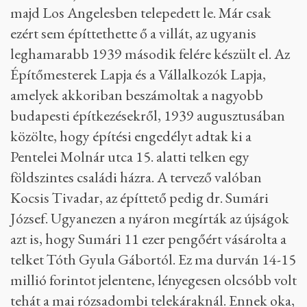
majd Los Angelesben telepedett le. Már csak
ezért sem építtethette ő a villát, az ugyanis
leghamarabb 1939 második felére készült el. Az
Építőmesterek Lapja és a Vállalkozók Lapja,
amelyek akkoriban beszámoltak a nagyobb
budapesti építkezésekről, 1939 augusztusában
közölte, hogy építési engedélyt adtak ki a
Pentelei Molnár utca 15. alatti telken egy
földszintes családi házra. A tervező valóban
Kocsis Tivadar, az építtető pedig dr. Sumári
József. Ugyanezen a nyáron megírták az újságok
azt is, hogy Sumári 11 ezer pengőért vásárolta a
telket Tóth Gyula Gábortól. Ez ma durván 14-15
millió forintot jelentene, lényegesen olcsóbb volt
tehát a mai rózsadombi telekáraknál. Ennek oka,