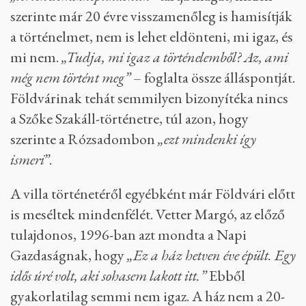
szerinte már 20 évre visszamenőleg is hamisítják
a történelmet, nem is lehet eldönteni, mi igaz, és
mi nem.
„Tudja, mi igaz a történelemből? Az, ami
még nem történt meg”
– foglalta össze álláspontját.
Földvárinak tehát semmilyen bizonyítéka nincs
a Szőke Szakáll-történetre, túl azon, hogy
szerinte a Rózsadombon
„ezt mindenki így
ismeri”
.
A villa történetéről egyébként már Földvári előtt
is meséltek mindenfélét. Vetter Margó, az előző
tulajdonos, 1996-ban azt mondta a Napi
Gazdaságnak, hogy
„Ez a ház hetven éve épült. Egy
idős úré volt, aki sohasem lakott itt.”
Ebből
gyakorlatilag semmi nem igaz. A ház nem a 20-