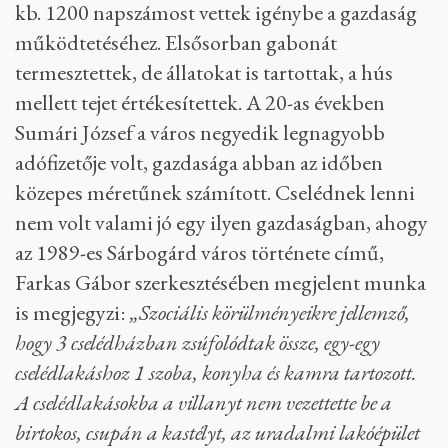
kb. 1200 napszámost vettek igénybe a gazdaság
működtetéséhez. Elsősorban gabonát
termesztettek, de állatokat is tartottak, a hús
mellett tejet értékesítettek. A 20-as években
Sumári József a város negyedik legnagyobb
adófizetője volt, gazdasága abban az időben
közepes méretűnek számított. Cselédnek lenni
nem volt valami jó egy ilyen gazdaságban, ahogy
az 1989-es Sárbogárd város története című,
Farkas Gábor szerkesztésében megjelent munka
is megjegyzi:
„Szociális körülményeikre jellemző,
hogy 3 cselédházban zsúfolódtak össze, egy-egy
cselédlakáshoz 1 szoba, konyha és kamra tartozott.
A cselédlakásokba a villanyt nem vezettette be a
birtokos, csupán a kastélyt, az uradalmi lakóépület