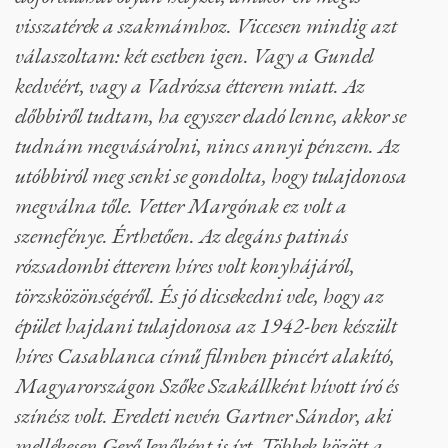
visszatérek a szakmámhoz. Viccesen mindig azt
válaszoltam: két esetben igen. Vagy a Gundel
kedvéért, vagy a Vadrózsa étterem miatt. Az
előbbiről tudtam, ha egyszer eladó lenne, akkor se
tudnám megvásárolni, nincs annyi pénzem. Az
utóbbiról meg senki se gondolta, hogy tulajdonosa
megválna tőle. Vetter Margónak ez volt a
szemefénye. Érthetően. Az elegáns patinás
rózsadombi étterem híres volt konyhájáról,
törzsközönségéről. És jó dicsekedni vele, hogy az
épület hajdani tulajdonosa az 1942-ben készült
híres Casablanca című filmben pincért alakító,
Magyarországon Szőke Szakállként hívott író és
színész volt. Eredeti nevén Gartner Sándor, aki
mellékesen Gerő Jenőként is írt. Többek között a