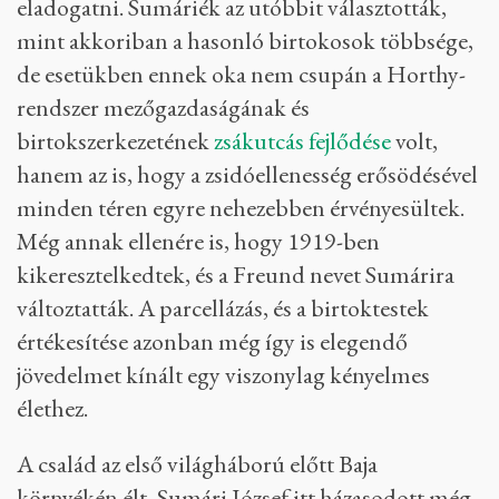
eladogatni. Sumáriék az utóbbit választották,
mint akkoriban a hasonló birtokosok többsége,
de esetükben ennek oka nem csupán a Horthy-
rendszer mezőgazdaságának és
birtokszerkezetének
zsákutcás fejlődése
volt,
hanem az is, hogy a zsidóellenesség erősödésével
minden téren egyre nehezebben érvényesültek.
Még annak ellenére is, hogy 1919-ben
kikeresztelkedtek, és a Freund nevet Sumárira
változtatták. A parcellázás, és a birtoktestek
értékesítése azonban még így is elegendő
jövedelmet kínált egy viszonylag kényelmes
élethez.
A család az első világháború előtt Baja
környékén élt, Sumári József itt házasodott még