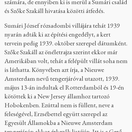
számára, de ennyiben ki is merül a Sumári család
és Szőke Szakáll hivatása közötti átfedés.
Sumári József rózsadombi villájára tehát 1939
nyarán adták ki az építési engedélyt, a kert
tervein pedig 1939. október szerepel dátumként.
Szőke Szakáll az önéletrajza szerint ekkor már
Amerikában volt, tehát a felépült villát soha nem
is láthatta. Könyvében azt írja, a Nieuwe
Amsterdam nevű tengerjáróval utazott, 1939.
május 13-án indultak el Rotterdamból és 19-én
kötöttek ki a New Jersey államhoz tartozó
Hobokenben. Ezúttal nem is füllent, neve a
feleségével, Erzsébettel együtt szerepel az
Egyesült Államokba a Nieuwe Amsterdam
tengerjárón akkor érkezők listáján. Itt is a Gerő