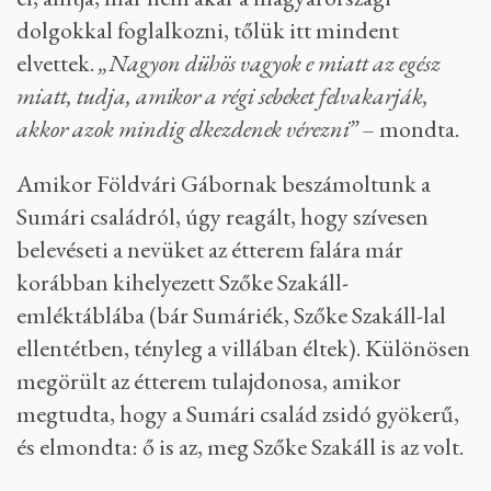
dolgokkal foglalkozni, tőlük itt mindent
elvettek.
„Nagyon dühös vagyok e miatt az egész
miatt, tudja, amikor a régi sebeket felvakarják,
akkor azok mindig elkezdenek vérezni”
– mondta.
Amikor Földvári Gábornak beszámoltunk a
Sumári családról, úgy reagált, hogy szívesen
belevéseti a nevüket az étterem falára már
korábban kihelyezett Szőke Szakáll-
emléktáblába (bár Sumáriék, Szőke Szakáll-lal
ellentétben, tényleg a villában éltek). Különösen
megörült az étterem tulajdonosa, amikor
megtudta, hogy a Sumári család zsidó gyökerű,
és elmondta: ő is az, meg Szőke Szakáll is az volt.