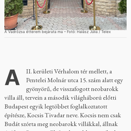
A Vadrózsa étterem bejárata ma – Fotó: Halász Júlia / Telex
A
II. kerületi Vérhalom tér mellett, a
Pentelei Molnár utca 15. szám alatt egy
gyönyörű, de visszafogott neobarokk
villa áll, tervein a második világháború előtti
Budapest egyik legtöbbet foglalkoztatott
építésze, Kocsis Tivadar neve. Kocsis nem csak
Budát szórta meg neobarokk villákkal, állnak