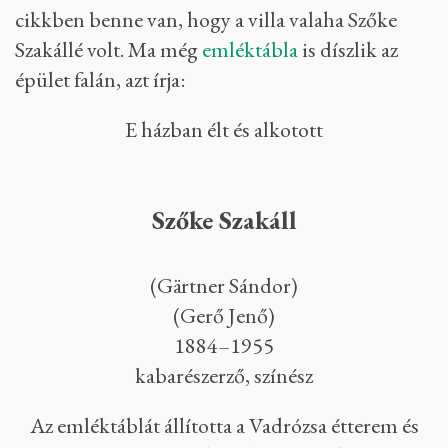
cikkben benne van, hogy a villa valaha Szőke
Szakállé volt. Ma még
emléktábla
is díszlik az
épület falán, azt írja:
E házban élt és alkotott
Szőke Szakáll
(Gärtner Sándor)
(Gerő Jenő)
1884–1955
kabarészerző, színész
Az emléktáblát állította a Vadrózsa étterem és