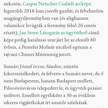
aukción,
Caspar Netscher Családi arcképe
legutóbb 2018-ban cserélt gazdát, és feltehetően
magángyűjteményben van (és alighanem
valamikor levágták a festmény felső 20 centis
részét),
Jan Steen Látogatás az ügyvédnél
című
képe pedig hatalmas utat járt be az elmúlt 80
évben, a Pentelei Molnár utcából egészen a
tajvani Chimei Múzeumig jutott.
Sumári József öccse, Sándor, szintén
kikeresztelkedett, és felvette a Sumári nevet, de ő
nem Budapesten, hanem Budapest mellett,
Pilisvörösváron telepedett le, és ügyvédi praxist
indított. Emellett egyébként a 30-as években
sikeres vígjátékokat írt amatőr színházak