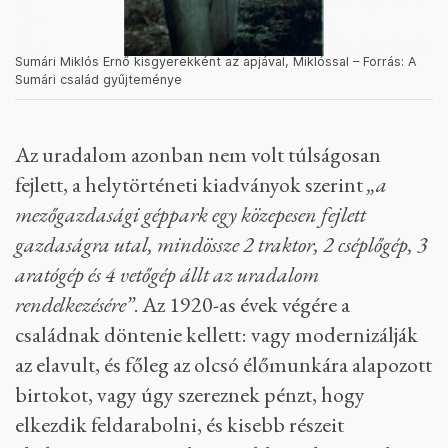
Sumári Miklós Ernő kisgyerekként az apjával, Miklóssal – Forrás: A
Sumári család gyűjteménye
Az uradalom azonban nem volt túlságosan
fejlett, a helytörténeti kiadványok szerint
„a
mezőgazdasági géppark egy közepesen fejlett
gazdaságra utal, mindössze 2 traktor, 2 cséplőgép, 3
aratógép és 4 vetőgép állt az uradalom
rendelkezésére”
. Az 1920-as évek végére a
családnak döntenie kellett: vagy modernizálják
az elavult, és főleg az olcsó élőmunkára alapozott
birtokot, vagy úgy szereznek pénzt, hogy
elkezdik feldarabolni, és kisebb részeit