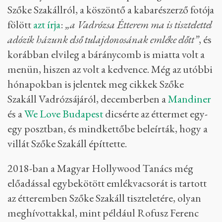
Szőke Szakállról, a köszöntő a kabarészerző fotója
fölött
azt írja
:
„a Vadrózsa Étterem ma is tisztelettel
adózik házunk első tulajdonosának emléke előtt”
, és
korábban elvileg a báránycomb is miatta volt a
menün, hiszen az volt a kedvence. Még az utóbbi
hónapokban is jelentek meg cikkek Szőke
Szakáll Vadrózsájáról, decemberben a
Mandiner
és a
We Love Budapest
dicsérte az éttermet egy-
egy posztban, és mindkettőbe beleírták, hogy a
villát Szőke Szakáll építtette.
2018-ban a Magyar Hollywood Tanács még
előadással egybekötött emlékvacsorát is tartott
az étteremben Szőke Szakáll tiszteletére, olyan
meghívottakkal, mint például Rofusz Ferenc