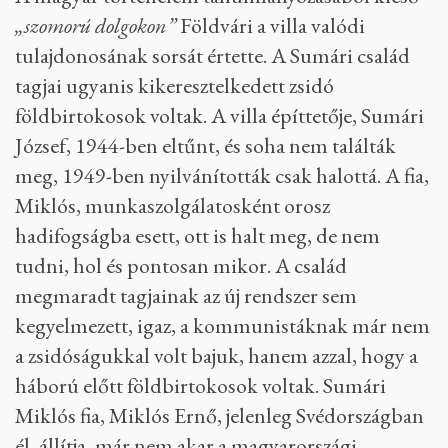
„szomorú dolgokon”
Földvári a villa valódi
tulajdonosának sorsát értette. A Sumári család
tagjai ugyanis kikeresztelkedett zsidó
földbirtokosok voltak. A villa építtetője, Sumári
József, 1944-ben eltűnt, és soha nem találták
meg, 1949-ben nyilvánították csak halottá. A fia,
Miklós, munkaszolgálatosként orosz
hadifogságba esett, ott is halt meg, de nem
tudni, hol és pontosan mikor. A család
megmaradt tagjainak az új rendszer sem
kegyelmezett, igaz, a kommunistáknak már nem
a zsidóságukkal volt bajuk, hanem azzal, hogy a
háború előtt földbirtokosok voltak. Sumári
Miklós fia, Miklós Ernő, jelenleg Svédországban
él, állítja, már nem akar a magyarországi