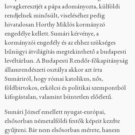
lovagkeresztjét a pápa adományozta, külföldi
rendjelnek minősült, viseléséhez pedig
hivatalosan Horthy Miklós kormányzó
engedélye kellett. Sumári kérvénye, a
kormányzói engedély és az ehhez szükséges
bűnügyi átvilágítás megtekinthető a budapesti
levéltárban. A Budapesti Rendőr-főkapitányság
államrendészeti osztálya akkor azt írta
Sumáriról, hogy római katolikus, nős,
földbirtokos, erkölcsi és politikai szempontból
kifogástalan, valamint büntetlen előéletű.
Sumári József emellett nyugat-európai,
elsősorban németalföldi festők képeit kezdte
gyűjteni. Bár nem elsősorban mérete, hanem