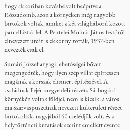
hogy akkoriban kevésbé volt beépítve a
Rózsadomb, azon a környéken még nagyobb
birtokok voltak, amiket a két világháború között
parcelláztak fel. A Pentelei Molnár János festőről
elnevezett utcát is ekkor nyitották, 1937-ben
nevezték csak el.
Sumári József anyagi lehetőségei bőven
megengedték, hogy ilyen szép villát építtessen
magának a korszak elismert építészével. A
családnak Fejér megye déli részén, Sárbogárd
környékén voltak földjei, nem is kicsik: a város
ma Szarvaspusztának nevezett külterületi részét
birtokolták, nagyjából 40 cselédjük volt, és a
helytörténeti kutatások szerint emellett évente