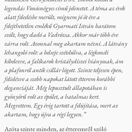
legendás Vonósnégyes című jelenetet. A téma az évek
alatt feledésbe merült, mígnem jó öt éve a
felejthetetlen emlékű Gyarmati István barátom
szólt, hogy eladó a Vadrózsa. Akkor már több éve
zárva volt. Azonnal meg akartam nézni. A látvány
lehangoló volt: a belseje szétdúlva, a légkondi
kibelezve, a falikarok kristálydíszei hiányosak, ám
a plafonról antik csillár lógott. Szinte teljesen épen,
felidézve a szebb napokat látott étterem korábbi
eleganciáját. Még lepusztult állapotában is
gyönyörű volt az épület, a hatalmas kert.
Megvettem. Egy évig tartott a felújítása, mert az
akartam, hogy újra a régi legyen.”
Azóta szinte minden, az étteremről szóló