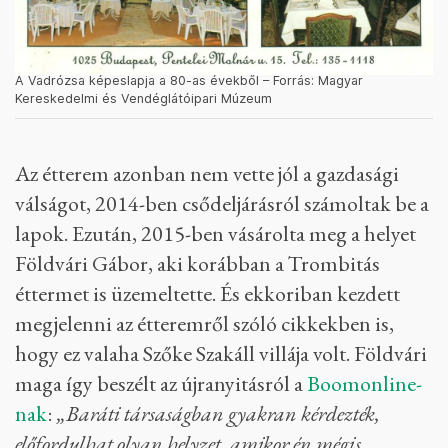
A Vadrózsa képeslapja a 80-as évekből – Forrás: Magyar
Kereskedelmi és Vendéglátóipari Múzeum
Az étterem azonban nem vette jól a gazdasági
válságot, 2014-ben csődeljárásról számoltak be a
lapok. Ezután, 2015-ben vásárolta meg a helyet
Földvári Gábor, aki korábban a Trombitás
éttermet is üzemeltette. És ekkoriban kezdett
megjelenni az étteremről szóló cikkekben is,
hogy ez valaha Szőke Szakáll villája volt. Földvári
maga így beszélt az újranyitásról a
Boomonline-
nak
:
„Baráti társaságban gyakran kérdezték,
előfordulhat olyan helyzet, amikor én mégis