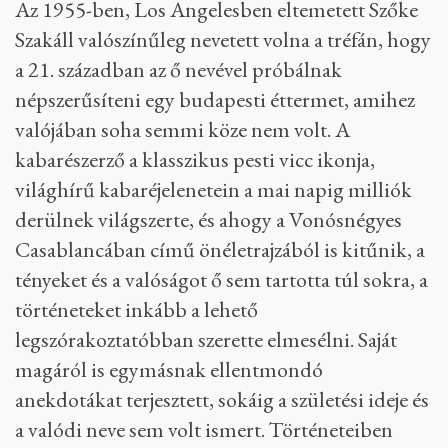
Az 1955-ben, Los Angelesben eltemetett Szőke
Szakáll valószínűleg nevetett volna a tréfán, hogy
a 21. században az ő nevével próbálnak
népszerűsíteni egy budapesti éttermet, amihez
valójában soha semmi köze nem volt. A
kabarészerző a klasszikus pesti vicc ikonja,
világhírű kabaréjelenetein a mai napig milliók
derülnek világszerte, és ahogy a Vonósnégyes
Casablancában című önéletrajzából is kitűnik, a
tényeket és a valóságot ő sem tartotta túl sokra, a
történeteket inkább a lehető
legszórakoztatóbban szerette elmesélni. Saját
magáról is egymásnak ellentmondó
anekdotákat terjesztett, sokáig a születési ideje és
a valódi neve sem volt ismert. Történeteiben