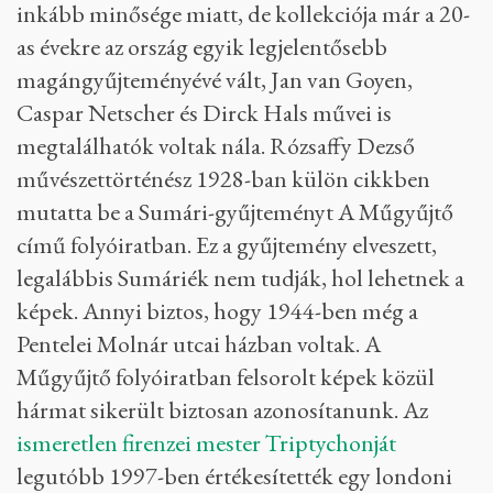
inkább minősége miatt, de kollekciója már a 20-
as évekre az ország egyik legjelentősebb
magángyűjteményévé vált, Jan van Goyen,
Caspar Netscher és Dirck Hals művei is
megtalálhatók voltak nála. Rózsaffy Dezső
művészettörténész 1928-ban külön cikkben
mutatta be a Sumári-gyűjteményt A Műgyűjtő
című folyóiratban. Ez a gyűjtemény elveszett,
legalábbis Sumáriék nem tudják, hol lehetnek a
képek. Annyi biztos, hogy 1944-ben még a
Pentelei Molnár utcai házban voltak. A
Műgyűjtő folyóiratban felsorolt képek közül
hármat sikerült biztosan azonosítanunk. Az
ismeretlen firenzei mester Triptychonját
legutóbb 1997-ben értékesítették egy londoni