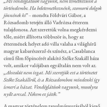
„Mi vendéglátósok vagyunk, nem temetkezünk a
történelembe. Ha beletemetkeznénk, szomorú dolgok
jönnének ki”
– mondta Földvári Gábor, a
Rózsadomb tetején álló Vadrózsa étterem
tulajdonosa. Azt szerettük volna megkérdezni
tőle, miért állította többször is, hogy az
éttermének helyet adó villa valaha a világhírű
magyar kabarészerző és színész, a Casablanca
című film főpincérét alakító Szőke Szakáll háza
volt, amikor valójában egyáltalán nem volt az.
„Abszolút nem izgat. Mi szeretjük ezt a történetet
Szőke Szakállról, és a Rózsadombon mindenki így
ismeri a házat. Vendéglátósok vagyunk, mosolyra
nyílt arccal. Nekem ez játék.”
A magyar történelem tanulmányozásából kieső