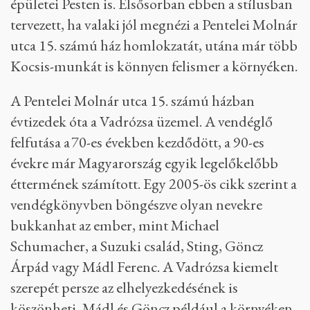
épületei Pesten is. Elsősorban ebben a stílusban
tervezett, ha valaki jól megnézi a Pentelei Molnár
utca 15. számú ház homlokzatát, utána már több
Kocsis-munkát is könnyen felismer a környéken.
A Pentelei Molnár utca 15. számú házban
évtizedek óta a Vadrózsa üzemel. A vendéglő
felfutása a 70-es években kezdődött, a 90-es
évekre már Magyarország egyik legelőkelőbb
éttermének számított. Egy 2005-ös cikk szerint a
vendégkönyvben böngészve olyan nevekre
bukkanhat az ember, mint Michael
Schumacher, a Suzuki család, Sting, Göncz
Árpád vagy Mádl Ferenc. A Vadrózsa kiemelt
szerepét persze az elhelyezkedésének is
köszönheti, Mádl és Göncz például a környéken