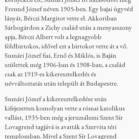
Freund József néven 1905-ben. Egy bajai ügyvéd
lányát, Bérczi Margitot vette el. Akkoriban
Sárbogárdon a Zichy család után a menyasszony
apja, Bérczi Albert volt a legnagyobb
földbirtokos, idővel ezt a birtokot vette át a vő.
Sumári József fiai, Ernő és Miklós, is Baján
születtek még 1906-ban és 1908-ban, a család
csak az 1919-es kikeresztelkedés és
névváltoztatás után települt át Budapestre.
Sumári József a kikeresztelkedése után
kifejezetten komolyan vette a római katolikus
vallást, 1935-ben még a jeruzsálemi Szent Sír
Lovagrend tagjává is avatták a Szervita téri
templomban. Mivel a Szent Sír Lovagrend