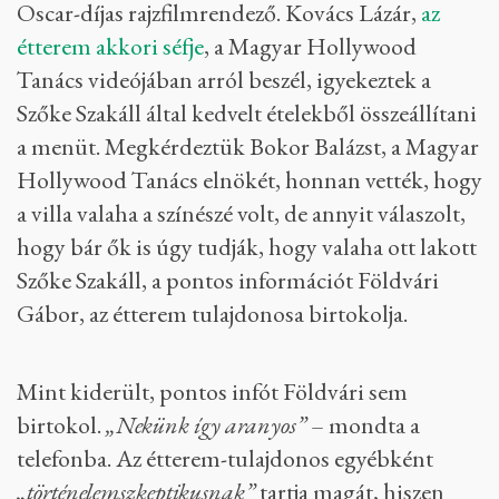
Oscar-díjas rajzfilmrendező. Kovács Lázár,
az
étterem akkori séfje
, a Magyar Hollywood
Tanács videójában arról beszél, igyekeztek a
Szőke Szakáll által kedvelt ételekből összeállítani
a menüt. Megkérdeztük Bokor Balázst, a Magyar
Hollywood Tanács elnökét, honnan vették, hogy
a villa valaha a színészé volt, de annyit válaszolt,
hogy bár ők is úgy tudják, hogy valaha ott lakott
Szőke Szakáll, a pontos információt Földvári
Gábor, az étterem tulajdonosa birtokolja.
Mint kiderült, pontos infót Földvári sem
birtokol.
„Nekünk így aranyos”
– mondta a
telefonba. Az étterem-tulajdonos egyébként
„történelemszkeptikusnak”
tartja magát, hiszen