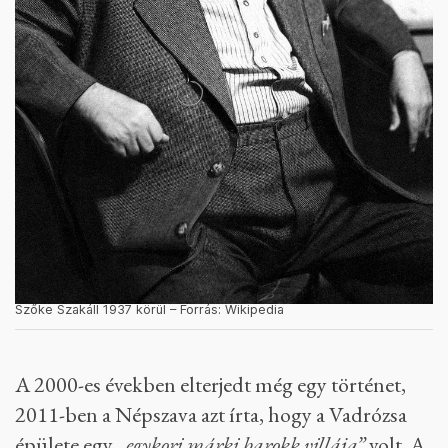
Szőke Szakáll 1937 körül – Forrás: Wikipedia
A 2000-es években elterjedt még egy történet,
2011-ben a Népszava azt írta, hogy a Vadrózsa
épülete egy
„egykori márki barokk villája”
volt. A