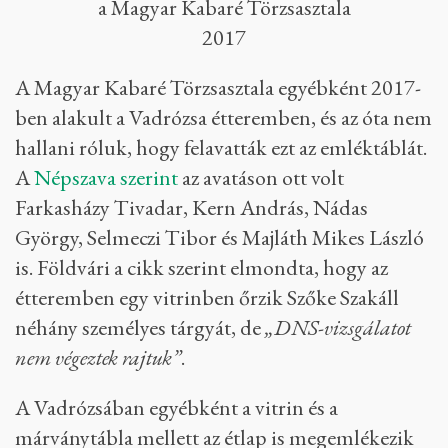
a Magyar Kabaré Törzsasztala
2017
A Magyar Kabaré Törzsasztala egyébként 2017-
ben alakult a Vadrózsa étteremben, és az óta nem
hallani róluk, hogy felavatták ezt az emléktáblát.
A
Népszava szerint
az avatáson ott volt
Farkasházy Tivadar, Kern András, Nádas
György, Selmeczi Tibor és Majláth Mikes László
is. Földvári a cikk szerint elmondta, hogy az
étteremben egy vitrinben őrzik Szőke Szakáll
néhány személyes tárgyát, de
„DNS-vizsgálatot
nem végeztek rajtuk”
.
A Vadrózsában egyébként a vitrin és a
márványtábla mellett az étlap is megemlékezik