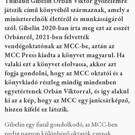
Thibaud Gibelin Orbán Viktor győzelemre
játszik című könyvéből származnak, amely a
miniszterelnök életéről és munkásságáról
szól. Gibelin 2020-ban írta meg ezt az esszét
Orbánról, 2021-ben felvették
vendégoktatónak az MCC-be, aztán az
MCC Press kiadta a könyvet magyarul. Ha
valaki ezt a könyvet elolvassa, akkor azt
fogja gondolni, hogy az MCC oktatói és a
könyvkiadó részleg mindig mindenben
egyetértenek Orbán Viktorral, és így alakul
ki az a kép, hogy az MCC egy janicsárképző,
hiszen kifelé ez látszik.
Gibelin egy fiatal gondolkodó, az MCC-ben
pedig nagyon különböző oktatók vannak