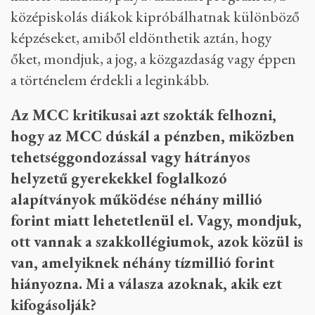
középiskolás diákok kipróbálhatnak különböző
képzéseket, amiből eldönthetik aztán, hogy
őket, mondjuk, a jog, a közgazdaság vagy éppen
a történelem érdekli a leginkább.
Az MCC kritikusai azt szokták felhozni,
hogy az MCC dúskál a pénzben, miközben
tehetséggondozással vagy hátrányos
helyzetű gyerekekkel foglalkozó
alapítványok működése néhány millió
forint miatt lehetetlenül el. Vagy, mondjuk,
ott vannak a szakkollégiumok, azok közül is
van, amelyiknek néhány tízmillió forint
hiányozna. Mi a válasza azoknak, akik ezt
kifogásolják?