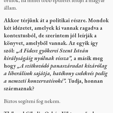
örülök, ha minél több épületet felújít a magyar
állam.
Akkor térjünk át a politikai részre. Mondok
két idézetet, amelyek ki vannak ragadva a
kontextusból, de szerintem jól leírják a
könyvet, amelyből vannak. Az egyik így
szól: „
A Fidesz gyökerei Szent István
királyságáig nyúlnak vissza”,
a másik meg
hogy
„A szitkozódó panaszáradat kizárólag
a liberálisok sajátja, hatékony cselekvés pedig
a nemzeti konzervatívoké”.
Tudja, honnan
származnak?
Biztos segíteni fog nekem.