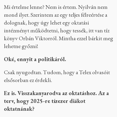
Ilyennel még nem találkoztam.
Azért vannak összefonódások. Az MCC
kuratóriumát vezető Orbán Balázs például
valószínűleg elég könnyen szólhatna, hogy
akkor most adjunk ki tíz olyan könyvet,
amely arról szól, hogy Orbán Viktor
mennyire zseniális. Van valami garancia
arra, hogy ez nem történik meg?
Mi értelme lenne? Nem is értem. Nyilván nem
mond ilyet. Szerintem az egy teljes félreértése a
dolognak, hogy úgy lehet egy oktatási
intézményt működtetni, hogy tessék, itt van tíz
könyv Orbán Viktorról. Mintha ezzel bárkit meg