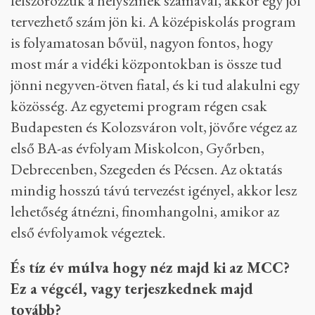
vezetőképző, vitaakadémia különböző
programjai.
Hogy zajlik ez a bővülés?
Felmenő rendszerben nő a diákok száma. Az
általános iskola felső tagozatos programban
helyszínenként négy évfolyam van,
évfolyamonként húsz-huszonöt diák, ha ezt
felszorozzuk a helyszínek számával, akkor egy jól
tervezhető szám jön ki. A középiskolás program
is folyamatosan bővül, nagyon fontos, hogy
most már a vidéki központokban is össze tud
jönni negyven-ötven fiatal, és ki tud alakulni egy
közösség. Az egyetemi program régen csak