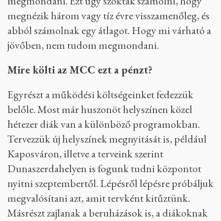
megmondani. Ezt úgy szokták számolni, hogy
megnézik három vagy tíz évre visszamenőleg, és
abból számolnak egy átlagot. Hogy mi várható a
jövőben, nem tudom megmondani.
Mire költi az MCC ezt a pénzt?
Egyrészt a működési költségeinket fedezzük
belőle. Most már huszonöt helyszínen közel
hétezer diák van a különböző programokban.
Tervezzük új helyszínek megnyitását is, például
Kaposváron, illetve a terveink szerint
Dunaszerdahelyen is fogunk tudni központot
nyitni szeptembertől. Lépésről lépésre próbáljuk
megvalósítani azt, amit tervként kitűztünk.
Másrészt zajlanak a beruházások is, a diákoknak