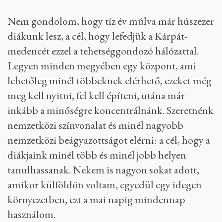
Budapesten és Kolozsváron volt, jövőre végez az
első BA-as évfolyam Miskolcon, Győrben,
Debrecenben, Szegeden és Pécsen. Az oktatás
mindig hosszú távú tervezést igényel, akkor lesz
lehetőség átnézni, finomhangolni, amikor az
első évfolyamok végeztek.
És tíz év múlva hogy néz majd ki az MCC?
Ez a végcél, vagy terjeszkednek majd
tovább?
Nem gondolom, hogy tíz év múlva már húszezer
diákunk lesz, a cél, hogy lefedjük a Kárpát-
medencét ezzel a tehetséggondozó hálózattal.
Legyen minden megyében egy központ, ami
lehetőleg minél többeknek elérhető, ezeket még