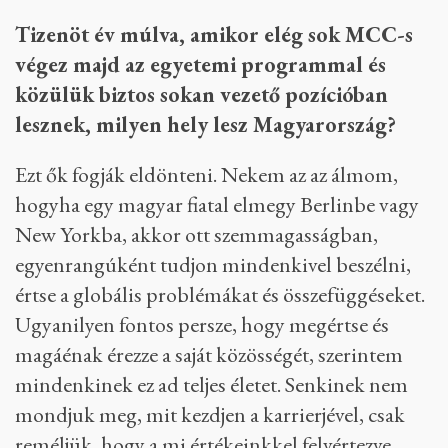
meg kell nyitni, fel kell építeni, utána már
inkább a minőségre koncentrálnánk. Szeretnénk
nemzetközi színvonalat és minél nagyobb
nemzetközi beágyazottságot elérni: a cél, hogy a
diákjaink minél több és minél jobb helyen
tanulhassanak. Nekem is nagyon sokat adott,
amikor külföldön voltam, egyedül egy idegen
környezetben, ezt a mai napig mindennap
használom.
Tizenöt év múlva, amikor elég sok MCC-s
végez majd az egyetemi programmal és
közülük biztos sokan vezető pozícióban
lesznek, milyen hely lesz Magyarország?