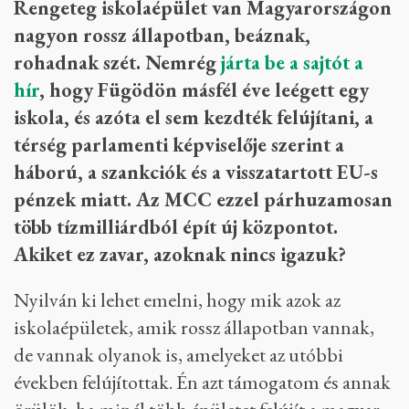
Rengeteg iskolaépület van Magyarországon
nagyon rossz állapotban, beáznak,
rohadnak szét. Nemrég
járta be a sajtót a
hír
, hogy Fügödön másfél éve leégett egy
iskola, és azóta el sem kezdték felújítani, a
térség parlamenti képviselője szerint a
háború, a szankciók és a visszatartott EU-s
pénzek miatt. Az MCC ezzel párhuzamosan
több tízmilliárdból épít új központot.
Akiket ez zavar, azoknak nincs igazuk?
Nyilván ki lehet emelni, hogy mik azok az
iskolaépületek, amik rossz állapotban vannak,
de vannak olyanok is, amelyeket az utóbbi
években felújítottak. Én azt támogatom és annak