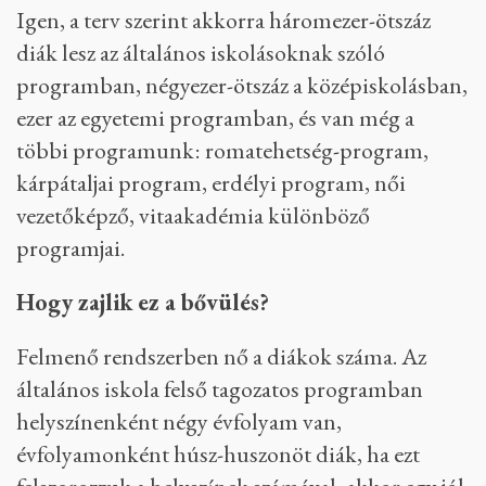
lehetne győzni!
Oké, ennyit a politikáról.
Csak nyugodtan. Tudom, hogy a Telex olvasóit
elsősorban ez érdekli.
Ez is. Visszakanyarodva az oktatáshoz. Az a
terv, hogy 2025-re tízezer diákot
oktatnának?
Igen, a terv szerint akkorra háromezer-ötszáz
diák lesz az általános iskolásoknak szóló
programban, négyezer-ötszáz a középiskolásban,
ezer az egyetemi programban, és van még a
többi programunk: romatehetség-program,
kárpátaljai program, erdélyi program, női