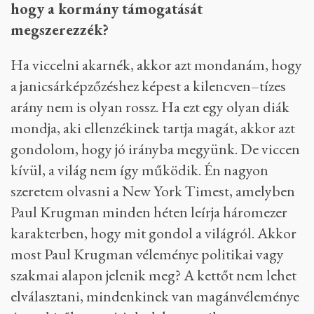
Fotó: Hevesi-Szabó Lujza / Telex
Egy nekünk nyilatkozó, magát amúgy
ellenzékinek tartó diák azt mondta, hogy
megérzése szerint a vendégoktatók
kilencven százalékát szakmai, tíz százalékát
politikai alapon választják ki, és ugyanez
igaz lehet a kiadott könyvekre is. A listát
végignézve ez reálisnak tűnik. Ez az ára,
hogy a kormány támogatását
megszerezzék?
Ha viccelni akarnék, akkor azt mondanám, hogy
a janicsárképzőzéshez képest a kilencven–tízes
arány nem is olyan rossz. Ha ezt egy olyan diák