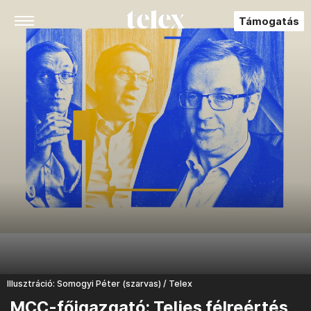
Támogatás
Illusztráció: Somogyi Péter (szarvas) / Telex
MCC-főigazgató: Teljes félreértés,