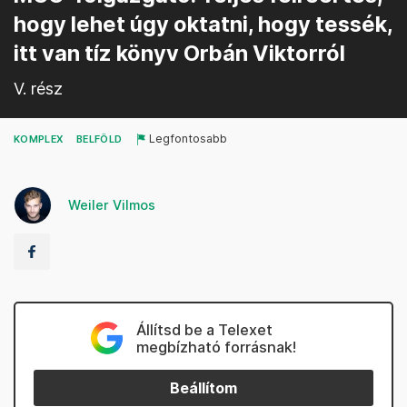
hogy lehet úgy oktatni, hogy tessék,
itt van tíz könyv Orbán Viktorról
V. rész
Legfontosabb
KOMPLEX
BELFÖLD
Weiler Vilmos
Állítsd be a Telexet
megbízható forrásnak!
Beállítom