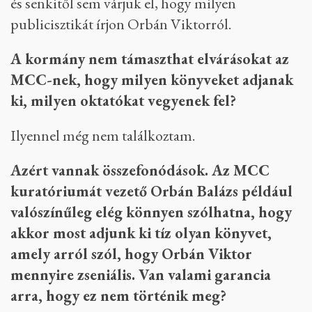
mondja, aki ellenzékinek tartja magát, akkor azt
gondolom, hogy jó irányba megyünk. De viccen
kívül, a világ nem így működik. Én nagyon
szeretem olvasni a New York Timest, amelyben
Paul Krugman minden héten leírja háromezer
karakterben, hogy mit gondol a világról. Akkor
most Paul Krugman véleménye politikai vagy
szakmai alapon jelenik meg? A kettőt nem lehet
elválasztani, mindenkinek van magánvéleménye
és senkitől sem várjuk el, hogy milyen
publicisztikát írjon Orbán Viktorról.
A kormány nem támaszthat elvárásokat az
MCC-nek, hogy milyen könyveket adjanak
ki, milyen oktatókat vegyenek fel?