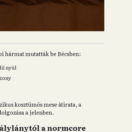
bbi hármat mutatták be Bécsben:
lű nyúl
szony
szikus kosztümös mese átirata, a
lgozása a jelenben.
rálylánytól a normcore