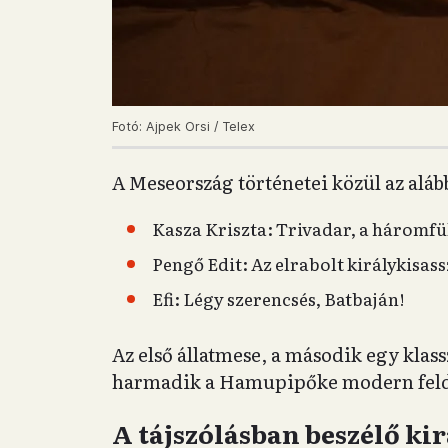
Fotó: Ajpek Orsi / Telex
A Meseország történetei közül az alá
Kasza Kriszta: Trivadar, a háromfü
Pengő Edit: Az elrabolt királykisas
Efi: Légy szerencsés, Batbaján!
Az első állatmese, a második egy klas
harmadik a Hamupipőke modern feldo
A tájszólásban beszélő ki