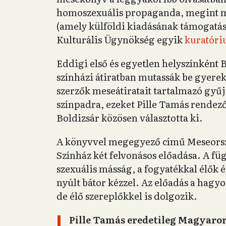
homoszexuális propaganda, megint má
(amely külföldi kiadásának támogatás
Kulturális Ügynökség egyik
kuratóriu
Eddigi első és egyetlen helyszínként B
színházi átiratban mutassák be gyerek
szerzők meseátiratait tartalmazó gyű
színpadra, ezeket Pille Tamás rendező
Boldizsár közösen választotta ki.
A könyvvel megegyező című Meseors
Színház két felvonásos előadása. A füg
szexuális másság, a fogyatékkal élők 
nyúlt bátor kézzel. Az előadás a hagy
de élő szereplőkkel is dolgozik.
Pille Tamás eredetileg Magyaror