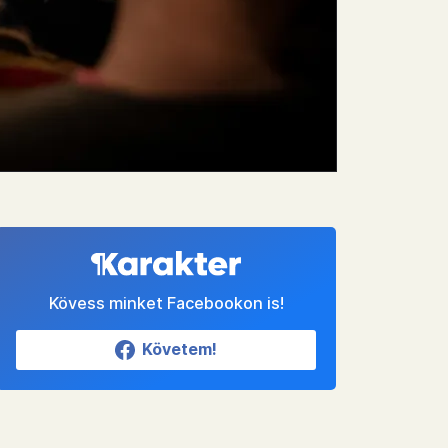
Kövess minket Facebookon is!
Követem!