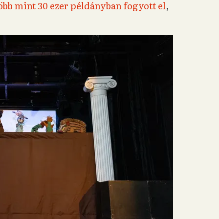
öbb mint 30 ezer példányban fogyott el
,