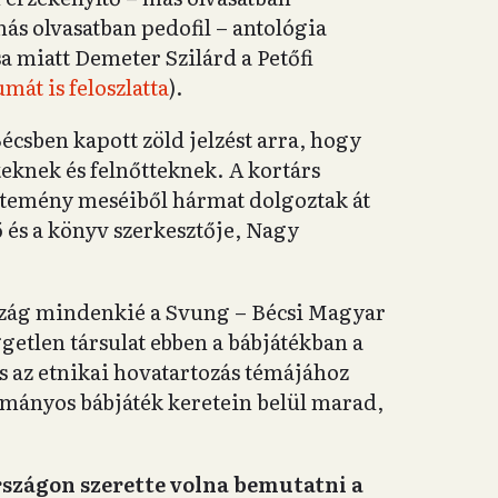
s olvasatban pedofil – antológia
a miatt Demeter Szilárd a Petőfi
mát is feloszlatta
).
écsben kapott zöld jelzést arra, hogy
eknek és felnőtteknek. A kortárs
jtemény meséiből hármat dolgoztak át
 és a könyv szerkesztője, Nagy
zág mindenkié a Svung – Bécsi Magyar
getlen társulat ebben a bábjátékban a
és az etnikai hovatartozás témájához
ományos bábjáték keretein belül marad,
szágon szerette volna bemutatni a