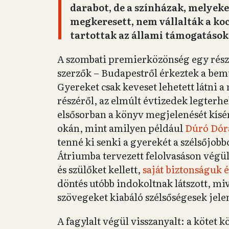
darabot, de a színházak, melyeke
megkeresett, nem vállalták a koc
tartottak az állami támogatáso
A szombati premierközönség egy része
szerzők – Budapestről érkeztek a bemu
Gyereket csak keveset lehetett látni a
részéről, az elmúlt évtizedek legterh
elsősorban a könyv megjelenését kísér
okán, mint amilyen például
Dúró Dór
tenné ki senki a gyerekét a szélsőjobb
Átriumba tervezett felolvasáson végü
és szülőket kellett,
saját biztonságuk é
döntés utóbb indokoltnak látszott, mi
szövegeket kiabáló szélsőségesek jele
A fagylalt végül visszanyalt: a kötet