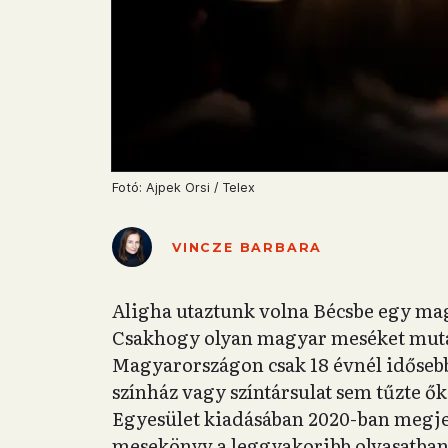
Fotó: Ajpek Orsi / Telex
VINCZE BARBARA
Aligha utaztunk volna Bécsbe egy ma
Csakhogy olyan magyar meséket muta
Magyarországon csak 18 évnél időseb
színház vagy színtársulat sem tűzte ő
Egyesület kiadásában 2020-ban megj
mesekönyv a leggyakoribb olvasatban