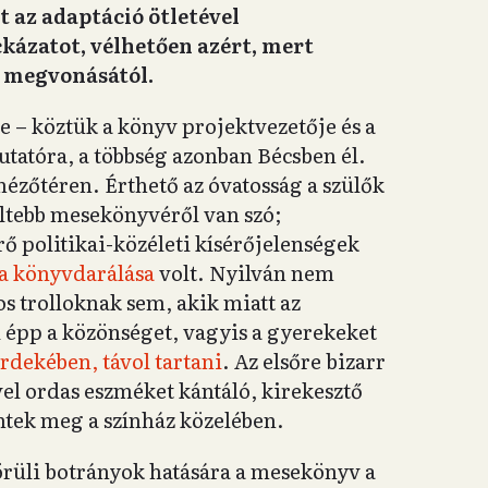
t az adaptáció ötletével
kázatot, vélhetően azért, mert
k megvonásától.
 – köztük a könyv projektvezetője és a
tatóra, a többség azonban Bécsben él.
 nézőtéren. Érthető az óvatosság a szülők
eltebb mesekönyvéről van szó;
ő politikai-közéleti kísérőjelenségek
a könyvdarálása
volt. Nyilván nem
os trolloknak sem, akik miatt az
l épp a közönséget, vagyis a gyerekeket
rdekében, távol tartani
. Az elsőre bizarr
vel ordas eszméket kántáló, kirekesztő
ntek meg a színház közelében.
 körüli botrányok hatására a mesekönyv a