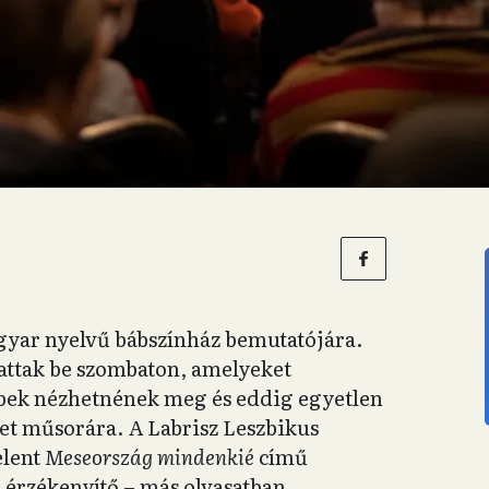
gyar nyelvű bábszínház bemutatójára.
ttak be szombaton, amelyeket
bek nézhetnének meg és eddig egyetlen
ket műsorára. A Labrisz Leszbikus
elent
Meseország mindenkié
című
 érzékenyítő – más olvasatban