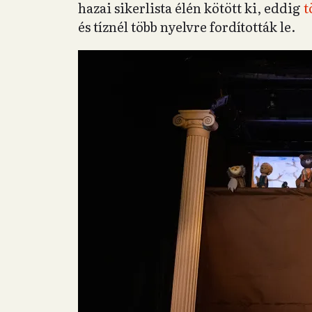
hazai sikerlista élén kötött ki, eddig
t
és tíznél több nyelvre fordították le.