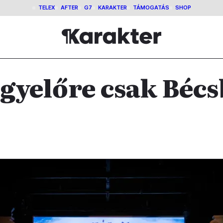
TELEX
AFTER
G7
KARAKTER
TÁMOGATÁS
SHOP
gyelőre csak Béc