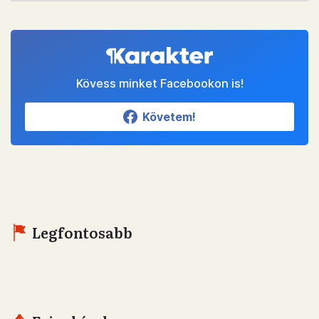
Kövess minket Facebookon is!
Követem!
Legfontosabb