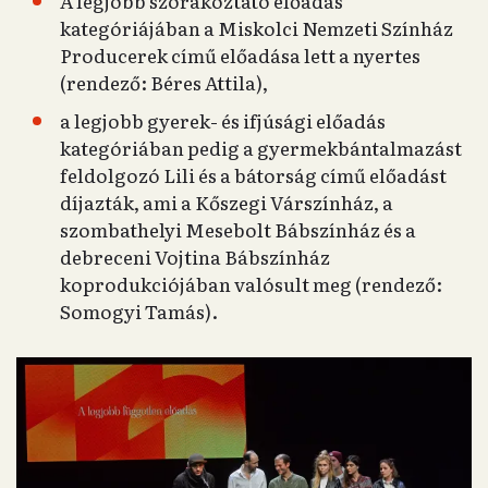
A legjobb szórakoztató előadás
kategóriájában a Miskolci Nemzeti Színház
Producerek című előadása lett a nyertes
(rendező: Béres Attila),
a legjobb gyerek- és ifjúsági előadás
kategóriában pedig a gyermekbántalmazást
feldolgozó Lili és a bátorság című előadást
díjazták, ami a Kőszegi Várszínház, a
szombathelyi Mesebolt Bábszínház és a
debreceni Vojtina Bábszínház
koprodukciójában valósult meg (rendező:
Somogyi Tamás).