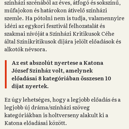
színházi szcénából az éves, átfogó és sokszínű,
műfajokon és határokon átívelő színházi
szemle. Ha pótolni nem is tudja, valamennyire
idézi az egykori fesztivál felhozatalát és
szakmai nívóját a Színházi Kritikusok Céhe
által Színikritikusok díjára jelölt előadások és
alkotók névsora.
Az est abszolút nyertese a Katona
József Színház volt, amelynek
előadásai 8 kategóriában összesen 10
díjat nyertek.
Ez úgy lehetséges, hogy a legjobb előadás és a
legjobb új dráma/színházi szöveg
kategóriákban is holtverseny alakult ki a
Katona előadásai között.