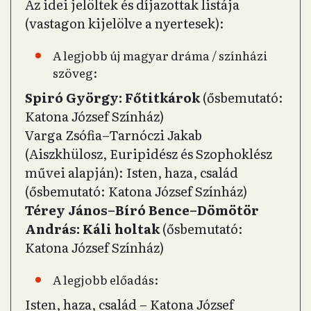
Az idei jelöltek és díjazottak listája
(vastagon kijelölve a nyertesek):
A legjobb új magyar dráma / színházi
szöveg:
Spiró György: Főtitkárok
(ősbemutató:
Katona József Színház)
Varga Zsófia–Tarnóczi Jakab
(Aiszkhülosz, Euripidész és Szophoklész
művei alapján): Isten, haza, család
(ősbemutató: Katona József Színház)
Térey János–Bíró Bence–Dömötör
András: Káli holtak
(ősbemutató:
Katona József Színház)
A legjobb előadás:
Isten, haza, család – Katona József