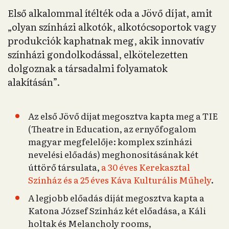
Első alkalommal ítélték oda a Jövő díjat, amit
„olyan színházi alkotók, alkotócsoportok vagy
produkciók kaphatnak meg, akik innovatív
színházi gondolkodással, elkötelezetten
dolgoznak a társadalmi folyamatok
alakításán”.
Az első Jövő díjat megosztva kapta meg a TIE
(Theatre in Education, az ernyőfogalom
magyar megfelelője: komplex színházi
nevelési előadás) meghonosításának két
úttörő társulata,
a 30 éves Kerekasztal
Színház és a 25 éves Káva Kulturális Műhely
.
A legjobb előadás díját megosztva kapta a
Katona József Színház két előadása, a Káli
holtak és Melancholy rooms,