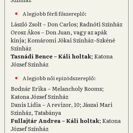
A legjobb férfi főszereplő:
László Zsolt – Don Carlos; Radnóti Színház
Orosz Ákos – Don Juan, vagy az apák
kínja; Komáromi Jókai Színház–Szkéné
Színház
Tasnádi Bence – Káli holtak
; Katona
József Színház
A legjobb női epizódszereplő:
Bodnár Erika – Melancholy Rooms;
Katona József Színház
Danis Lídia – A revizor, 10; Jászai Mari
Színház, Tatabánya
Fullajtár Andrea – Káli holtak
; Katona
József Színház