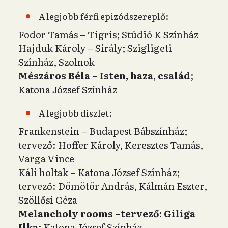
A legjobb férfi epizódszereplő:
Fodor Tamás – Tigris; Stúdió K Színház
Hajduk Károly – Sirály; Szigligeti
Színház, Szolnok
Mészáros Béla – Isten, haza, család
;
Katona József Színház
A legjobb díszlet:
Frankenstein – Budapest Bábszínház;
tervező: Hoffer Károly, Keresztes Tamás,
Varga Vince
Káli holtak – Katona József Színház;
tervező: Dömötör András, Kálmán Eszter,
Szöllősi Géza
Melancholy rooms –tervező: Giliga
Ilka
; Katona József Színház