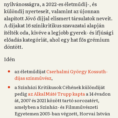
nyilvánosságra, a 2022-es életműdíj-, és
különdíj nyerteseit, valamint az újonnan
alapított Jövő díjjal elismert társulatok neveit.
A díjakat 16 színikritikus szavazatai alapján
ítélték oda, kivéve a legjobb gyerek- és ifjúsági
előadás kategóriát, ahol egy hat fős grémium
döntött.
Idén
az életműdíjat
Cserhalmi György Kossuth-
díjas színművész
,
a Színházi Kritikusok Céhének különdíját
pedig
az AlkalMáté Trupp kapta
a 14 évadon
át, 2007 és 2021 között tartó sorozatért,
amelyben a Színház- és Filmművészeti
Egyetemen 2003-ban végzett, Horvai István