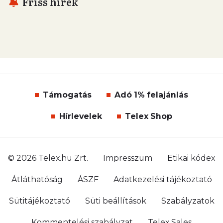
Friss hírek
Támogatás
Adó 1% felajánlás
Hírlevelek
Telex Shop
© 2026 Telex.hu Zrt.
Impresszum
Etikai kódex
Átláthatóság
ÁSZF
Adatkezelési tájékoztató
Sütitájékoztató
Süti beállítások
Szabályzatok
Kommentelési szabályzat
Telex Sales