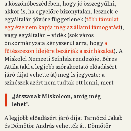
a köszönőbeszédében, hogy jó összegyűlni,
akkor is, ha egyelőre bizonytalan, lesznek-e
egyáltalán jövőre függetlenek (
több társulat
egy éve nem kapja meg az állami támogatást
),
vagy egyáltalán – vidék (sok város
önkormányzata kényszerül arra, hogy
a
fűtésszezon idejére bezárják a színházakat
). A
Miskolci Nemzeti Színház rendezője, Béres
Attila (aki a legjobb szórakoztató előadásért
járó díjat vehette át) meg is jegyezte: a
színészek azért nem tudtak ott lenni, mert
„játszanak Miskolcon, amíg még
lehet”.
A legjobb előadásért járó díjat Tarnóczi Jakab
és Dömötör András vehették át. Dömötör