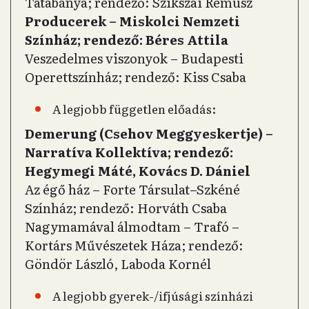
Tatabánya; rendező: Szikszai Rémusz
Producerek – Miskolci Nemzeti
Színház; rendező: Béres Attila
Veszedelmes viszonyok – Budapesti
Operettszínház; rendező: Kiss Csaba
A legjobb független előadás:
Demerung (Csehov Meggyeskertje) –
Narratíva Kollektíva; rendező:
Hegymegi Máté, Kovács D. Dániel
Az égő ház – Forte Társulat–Szkéné
Színház; rendező: Horváth Csaba
Nagymamával álmodtam – Trafó –
Kortárs Művészetek Háza; rendező:
Göndör László, Laboda Kornél
A legjobb gyerek-/ifjúsági színházi