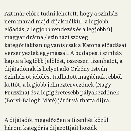
Azt már előre tudni lehetett, hogy a színház
nem marad majd díjak nélkül, a legjobb
előadás, a legjobb rendezés és a legjobb új
magyar dráma / színházi szöveg
kategóriákban ugyanis csak a Katona előadásai
versenyeztek egymással. A budapesti színház
kapta a legtöbb jelölést, összesen tizenhatot, a
díjátadónak is helyet adó Örkény István
Színház öt jelölést tudhatott magáénak, ebből
kettőt, a legjobb jelmeztervezőnek (Nagy
Fruzsina) és a legígéretesebb pályakezdőnek
(Borsi-Balogh Máté) járót válthatta díjra.
A díjátadót megelőzően a tizenhét közül
három kategória díjazottjait hozták