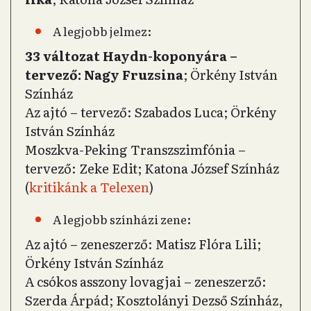
A legjobb jelmez:
33 változat Haydn-koponyára –
tervező: Nagy Fruzsina
; Örkény István
Színház
Az ajtó – tervező: Szabados Luca; Örkény
István Színház
Moszkva-Peking Transzszimfónia –
tervező: Zeke Edit; Katona József Színház
(
kritikánk a Telexen
)
A legjobb színházi zene:
Az ajtó – zeneszerző: Matisz Flóra Lili;
Örkény István Színház
A csókos asszony lovagjai – zeneszerző:
Szerda Árpád; Kosztolányi Dezső Színház,