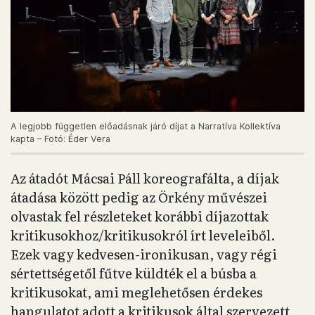
A legjobb független előadásnak járó díjat a Narratíva Kollektíva
kapta – Fotó: Éder Vera
Az átadót Mácsai Páll koreografálta, a díjak
átadása között pedig az Örkény művészei
olvastak fel részleteket korábbi díjazottak
kritikusokhoz/kritikusokról írt leveleiből.
Ezek vagy kedvesen-ironikusan, vagy régi
sértettségetől fűtve küldték el a búsba a
kritikusokat, ami meglehetősen érdekes
hangulatot adott a kritikusok által szervezett