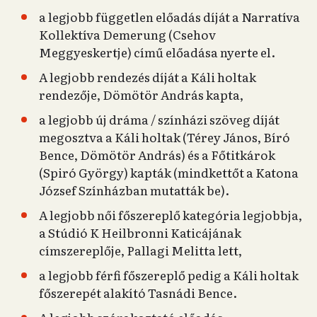
a legjobb független előadás díját a Narratíva
Kollektíva Demerung (Csehov
Meggyeskertje) című előadása nyerte el.
A legjobb rendezés díját a Káli holtak
rendezője, Dömötör András kapta,
a legjobb új dráma / színházi szöveg díját
megosztva a Káli holtak (Térey János, Bíró
Bence, Dömötör András) és a Főtitkárok
(Spiró György) kapták (mindkettőt a Katona
József Színházban mutatták be).
A legjobb női főszereplő kategória legjobbja,
a Stúdió K Heilbronni Katicájának
címszereplője, Pallagi Melitta lett,
a legjobb férfi főszereplő pedig a Káli holtak
főszerepét alakító Tasnádi Bence.