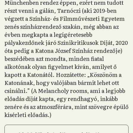
Münchenben rendez éppen, ezért nem tudott
részt venni a gálán, Tarnóczi (aki 2019-ben
végzett a Színház- és Filmművészeti Egyetem
zenés színházrendező szakán, még abban az
évben megkapta a legígéretesebb
pályakezdőnek járó Színikritikusok Díját, 2020
óta pedig a Katona József Színház rendezője)
beszédében azt mondta, minden fiatal
alkotónak olyan figyelmet kíván, amilyet ő
kapott a Katonától. Hozzátette: „Köszönöm a
Katonának, hogy valójában bármit lehet ott
csinálni.” (A Melancholy rooms, ami a legjobb
előadás díját kapta, egy rendhagyó, inkább
zenére és az atmoszférára, mint szövegre épülő
kísérleti előadás.)