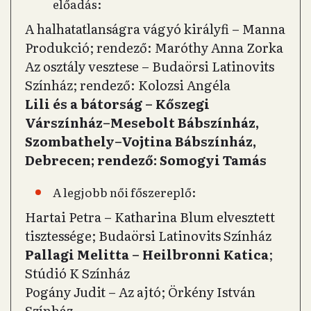
előadás:
A halhatatlanságra vágyó királyfi – Manna
Produkció; rendező: Maróthy Anna Zorka
Az osztály vesztese – Budaörsi Latinovits
Színház; rendező: Kolozsi Angéla
Lili és a bátorság – Kőszegi
Várszínház–Mesebolt Bábszínház,
Szombathely–Vojtina Bábszínház,
Debrecen; rendező: Somogyi Tamás
A legjobb női főszereplő:
Hartai Petra – Katharina Blum elvesztett
tisztessége; Budaörsi Latinovits Színház
Pallagi Melitta – Heilbronni Katica
;
Stúdió K Színház
Pogány Judit – Az ajtó; Örkény István
Színház