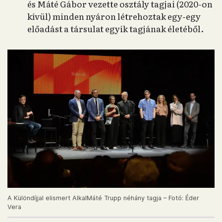
és Máté Gábor vezette osztály tagjai (2020-on
kívül) minden nyáron létrehoztak egy-egy
előadást a társulat egyik tagjának életéből.
A Különdíjjal elismert AlkalMáté Trupp néhány tagja – Fotó: Éder
Vera