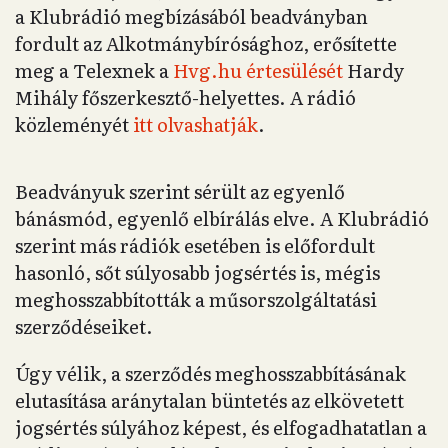
a Klubrádió megbízásából beadványban
fordult az Alkotmánybírósághoz, erősítette
meg a Telexnek a
Hvg.hu értesülését
Hardy
Mihály főszerkesztő-helyettes. A rádió
közleményét
itt olvashatják
.
Beadványuk szerint sérült az egyenlő
bánásmód, egyenlő elbírálás elve. A Klubrádió
szerint más rádiók esetében is előfordult
hasonló, sőt súlyosabb jogsértés is, mégis
meghosszabbították a műsorszolgáltatási
szerződéseiket.
Úgy vélik, a szerződés meghosszabbításának
elutasítása aránytalan büntetés az elkövetett
jogsértés súlyához képest, és elfogadhatatlan a