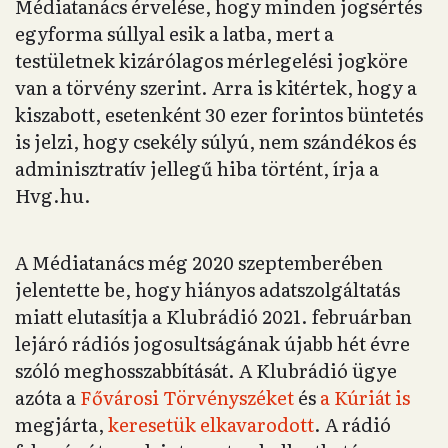
Médiatanács érvelése, hogy minden jogsértés
egyforma súllyal esik a latba, mert a
testületnek kizárólagos mérlegelési jogköre
van a törvény szerint. Arra is kitértek, hogy a
kiszabott, esetenként 30 ezer forintos büntetés
is jelzi, hogy csekély súlyú, nem szándékos és
adminisztratív jellegű hiba történt, írja a
Hvg.hu.
A Médiatanács még 2020 szeptemberében
jelentette be, hogy hiányos adatszolgáltatás
miatt elutasítja a Klubrádió 2021. februárban
lejáró rádiós jogosultságának újabb hét évre
szóló meghosszabbítását. A Klubrádió ügye
azóta a
Fővárosi Törvényszéket
és
a Kúriát is
megjárta,
keresetük elkavarodott
. A rádió