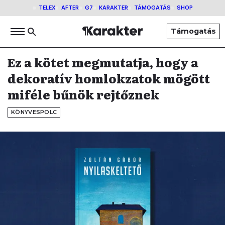
TELEX
AFTER
G7
KARAKTER
TÁMOGATÁS
SHOP
Támogatás
Ez a kötet megmutatja, hogy a
dekoratív homlokzatok mögött
miféle bűnök rejtőznek
KÖNYVESPOLC