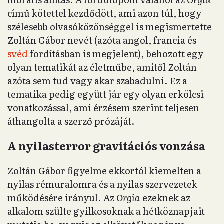
című kötettel kezdődött, ami azon túl, hogy
szélesebb olvasóközönséggel is megismertette
Zoltán Gábor nevét (azóta angol, francia és
svéd
fordításban is megjelent), behozott egy
olyan tematikát az életműbe, amitől Zoltán
azóta sem tud vagy akar szabadulni. Ez a
tematika pedig együtt jár egy olyan erkölcsi
vonatkozással, ami érzésem szerint teljesen
áthangolta a szerző prózáját.
A nyilasterror gravitációs vonzása
Zoltán Gábor figyelme ekkortól kiemelten a
nyilas rémuralomra és a nyilas szervezetek
működésére irányul. Az
Orgia
ezeknek az
alkalom szülte gyilkosoknak a hétköznapjait