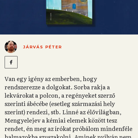
JÁRVÁS PÉTER
Van egy igény az emberben, hogy
rendszerezze a dolgokat. Sorba rakja a
lekvárokat a polcon, a regényeket szerző
szerinti ábécébe (esetleg származási hely
szerint) rendezi, stb. Linné az élővilágban,
Mengyelejev a kémiai elemek között tesz
rendet, én meg az írókat próbálom mindenféle
halmazokba szuszakolni. Aminek nyilván nem