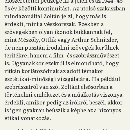
előszeretettel pedzegetik a jelen és az 1944–45-
ös év közötti kontinuitást. Az utolsó szakaszban
mindazonáltal Zoltán jelzi, hogy más is
érdekli, mint a vészkorszak. Ezekben a
szövegekben olyan ikonok bukkannak fel,
mint Mészöly, Ottlik vagy Arthur Schnitzler,
de nem pusztán irodalmi szövegek kerülnek
terítékre, hanem a film- és szobrászművészet
is. Ugyanakkor ezekről is elmondható, hogy
ritkán korlátozódnak az adott témakör
esztétikai-minőségi vizsgálatára. Ha például
szobrászatról van szó, Zoltánt elsősorban a
történelmi emlékezet és a műalkotás viszonya
érdekli, amikor pedig az írókról beszél, akkor
is igen gyakran beúszik a képbe az a bizonyos
etikai vonatkozás.