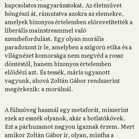
kapcsolatos magyarázatokat. Az életművet
böngészi át, rámutatva azokra az elemekre,
amelyek bizonyos értelemben előrevetítették a
liberális mainstreammel való
szembefordulást. Egy olyan morális
paradoxont ír le, amelyben a szigorú etika és a
világnézet komorsága nem megvéd a rossz
döntéstől, hanem bizonyos értelemben
előidézi azt. És tessék, máris ugyanott
vagyunk, ahová Zoltán Gábor rendszerint
megérkezik: a morálnál.
A fülszöveg használ egy metaforát, miszerint
ezek az esszék olyanok, akár a botlatókövek.
Ezt a párhuzamot nagyon igaznak érzem. Mert
amikor Zoltán Gábor ír, olyan, mintha a