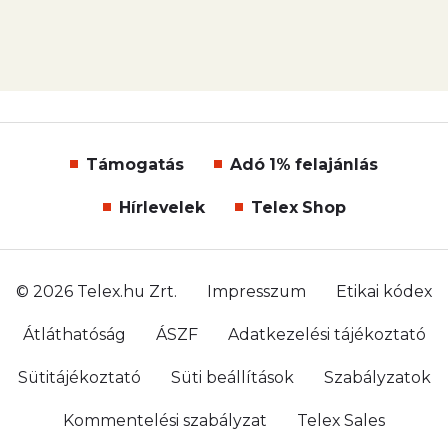
Támogatás
Adó 1% felajánlás
Hírlevelek
Telex Shop
© 2026 Telex.hu Zrt.
Impresszum
Etikai kódex
Átláthatóság
ÁSZF
Adatkezelési tájékoztató
Sütitájékoztató
Süti beállítások
Szabályzatok
Kommentelési szabályzat
Telex Sales