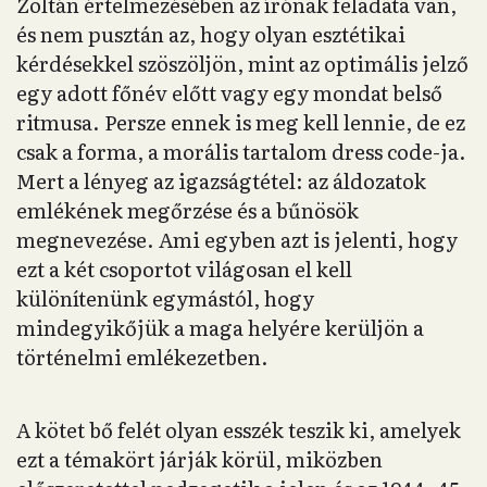
Zoltán értelmezésében az írónak feladata van,
és nem pusztán az, hogy olyan esztétikai
kérdésekkel szöszöljön, mint az optimális jelző
egy adott főnév előtt vagy egy mondat belső
ritmusa. Persze ennek is meg kell lennie, de ez
csak a forma, a morális tartalom dress code-ja.
Mert a lényeg az igazságtétel: az áldozatok
emlékének megőrzése és a bűnösök
megnevezése. Ami egyben azt is jelenti, hogy
ezt a két csoportot világosan el kell
különítenünk egymástól, hogy
mindegyikőjük a maga helyére kerüljön a
történelmi emlékezetben.
A kötet bő felét olyan esszék teszik ki, amelyek
ezt a témakört járják körül, miközben