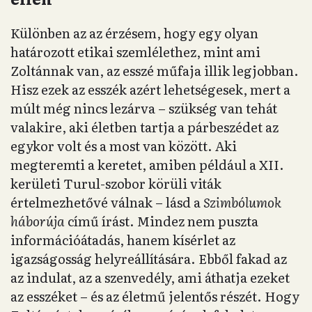
Különben az az érzésem, hogy egy olyan
határozott etikai szemlélethez, mint ami
Zoltánnak van, az esszé műfaja illik legjobban.
Hisz ezek az esszék azért lehetségesek, mert a
múlt még nincs lezárva – szükség van tehát
valakire, aki életben tartja a párbeszédet az
egykor volt és a most van között. Aki
megteremti a keretet, amiben például a XII.
kerületi Turul-szobor körüli viták
értelmezhetővé válnak – lásd a
Szimbólumok
háborúja
című írást. Mindez nem puszta
információátadás, hanem kísérlet az
igazságosság helyreállítására. Ebből fakad az
az indulat, az a szenvedély, ami áthatja ezeket
az esszéket – és az életmű jelentős részét. Hogy