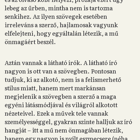
lebeg az űrben, mintha nem is tartozna
senkihez. Az ilyen szövegek esetében
irreleváns a szerző, hajlamosak vagyunk
elfelejteni, hogy egyáltalán létezik, a mű
önmagáért beszél.
Aztán vannak a látható írók. A látható író
nagyon is ott van a szövegben. Pontosan
tudjuk, ki az alkotó, nem is a felismerhető
stílus miatt, hanem mert markánsan
megjelenik a szövegben a szerző a maga
egyéni látásmódjával és világról alkotott
nézeteivel. Ezek a művek tele vannak
személyességgel, gyakran szinte halljuk az író
hangját – itt a mű nem önmagában létezik,
hanem egy nagyon is nyílt eszmecsere (néha