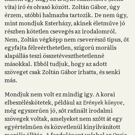
vita) író és olvasó között. Zoltán Gábor, úgy
érzem, utóbbi halmazba tartozik. De nem úgy,
mint mondjuk Esterházy, akinek életműve jó
részben kötetlen csevegés az irodalomról.
Nem, Zoltán végképp nem cseverésző típus, őt
egyfajta félreérthetetlen, szigorú morális
alapállás teszi összetéveszthetetlenné
másokkal. Ebből tudjuk, hogy az adott
szöveget csak Zoltán Gábor írhatta, és senki
más.
Mondjuk nem volt ez mindig így. A korai
elbeszéléskötetek, például az
Erények könyve
,
még egyszerűen jó, sőt rafinált irodalmi
szövegek voltak, amelyeket nem szőtt át egy
egyértelműen és közvetlenül kinyilvánított
morális állítás. A fordulópont valahol az
Orgia