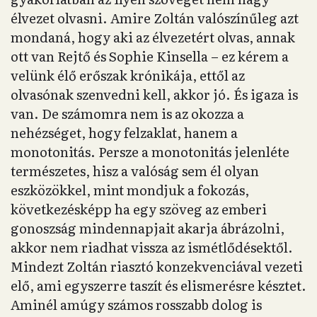
élvezet olvasni. Amire Zoltán valószínűleg azt
mondaná, hogy aki az élvezetért olvas, annak
ott van Rejtő és Sophie Kinsella – ez kérem a
velünk élő erőszak krónikája, ettől az
olvasónak szenvedni kell, akkor jó. És igaza is
van. De számomra nem is az okozza a
nehézséget, hogy felzaklat, hanem a
monotonitás. Persze a monotonitás jelenléte
természetes, hisz a valóság sem él olyan
eszközökkel, mint mondjuk a fokozás,
következésképp ha egy szöveg az emberi
gonoszság mindennapjait akarja ábrázolni,
akkor nem riadhat vissza az ismétlődésektől.
Mindezt Zoltán riasztó konzekvenciával vezeti
elő, ami egyszerre taszít és elismerésre késztet.
Aminél amúgy számos rosszabb dolog is