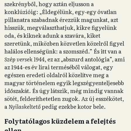
szekrényből, hogy aztán eljusson a
konklúzióig: „Éldegélünk, egy-egy óvatlan
pillanatra szabadnak érezzük magunkat, azt
hisszük, megválaszthatjuk, kikre figyelünk
oda, és kiknek adunk a szavára, kiket
szeretünk, miközben közvetlen közelről figyel
halálos ellenségünk: a szomszéd.” És itt van a
Szép versek 1944
, ez az „abszurd antológia”, ami
az 1944-es év lírai terméséből válogat, egy
egészen eredeti oldalról közelítve meg a
magyar történelem egyik legszégyenteljesebb
időszakát. És úgy látszik, még mindig vannak
sötét, felderíthetetlen zugok. Az új esszékötet,
a
Nyilaskeltető
pedig ezekbe kotor bele.
Folytatólagos küzdelem a felejtés
ellen