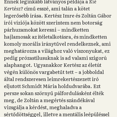
Ennek leginkább látványos példája a
Kié
Kertész?
című esszé, ami talán a kötet
legerősebb írása. Kertész Imre és Zoltán Gábor
írói víziója között szerintem nem botorság
párhuzamokat keresni – mindketten
hajlamosak az ítéletalkotásra, és mindketten
komoly morális iránytűvel rendelkeznek, ami
meghatározza a világhoz való viszonyukat, ez
pedig prózastílusuknak is ad valami szigorú
alaphangot. Ugyanakkor Kertész az életút
végén különös vargabetűt tett – a jobboldal
által rendszeresen leimrekertészezett író
eljutott Schmidt Mária holdudvarába. Ezt
persze sokan szörnyű pálfordulásként élték
meg, de Zoltán a megértés szándékával
vizsgálja a kérdést, meghaladva a
sértődöttséggel, illetve a mentális leépüléssel