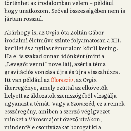
történhet az irodalomban velem – például
hogy unatkozom. Szóval összességében nem is
jártam rosszul.
Akárhogy is, az
Orgia
óta Zoltán Gábor
irodalmi életműve szinte folyamatosan a XII.
kerület és a nyilas rémuralom körül kering.
Ha el is szakad onnan időnként (mint a
„Levegőt venni” novellái), azért a téma
gravitációs vonzása újra és újra visszahúzza.
Itt van például az
Ólomszív
, az
Orgia
ikerregénye, amely ezúttal az elkövetők
helyett az áldozatok szemszögéből vizsgálja
ugyanazt a témát. Vagy a
Szomszéd,
ez a remek
esszéregény, amiben a szerző végigvezet
minket a Városmajort övező utcákon,
mindenféle csontvázakat borogat ki a