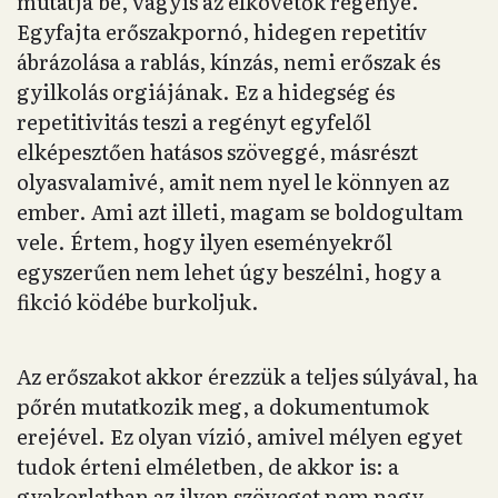
mutatja be, vagyis az elkövetők regénye.
Egyfajta erőszakpornó, hidegen repetitív
ábrázolása a rablás, kínzás, nemi erőszak és
gyilkolás orgiájának. Ez a hidegség és
repetitivitás teszi a regényt egyfelől
elképesztően hatásos szöveggé, másrészt
olyasvalamivé, amit nem nyel le könnyen az
ember. Ami azt illeti, magam se boldogultam
vele. Értem, hogy ilyen eseményekről
egyszerűen nem lehet úgy beszélni, hogy a
fikció ködébe burkoljuk.
Az erőszakot akkor érezzük a teljes súlyával, ha
pőrén mutatkozik meg, a dokumentumok
erejével. Ez olyan vízió, amivel mélyen egyet
tudok érteni elméletben, de akkor is: a
gyakorlatban az ilyen szöveget nem nagy