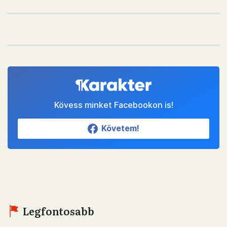
Kövess minket Facebookon is!
Követem!
Legfontosabb