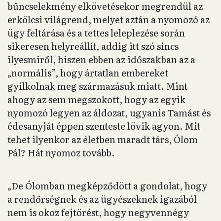
bűncselekmény elkövetésekor megrendül az
erkölcsi világrend, melyet aztán a nyomozó az
ügy feltárása és a tettes leleplezése során
sikeresen helyreállít, addig itt szó sincs
ilyesmiről, hiszen ebben az időszakban az a
„normális”, hogy ártatlan embereket
gyilkolnak meg származásuk miatt. Mint
ahogy az sem megszokott, hogy az egyik
nyomozó legyen az áldozat, ugyanis Tamást és
édesanyját éppen szenteste lövik agyon. Mit
tehet ilyenkor az életben maradt társ, Ólom
Pál? Hát nyomoz tovább.
„De Ólomban megképződött a gondolat, hogy
a rendőrségnek és az ügyészeknek igazából
nem is okoz fejtörést, hogy negyvennégy