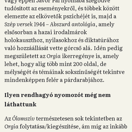
vagy éppen Jávor Pál nyomába szegődve
tudósított az eseményekről, és többek között
elemezte az elkövetők pszichéjét is, majd a
Szép versek 1944 – Abszurd antológia
, amely
elsősorban a hazai irodalmárok
holokauszthoz, nyilasokhoz és diktatúrához
való hozzáállását vette górcső alá. Idén pedig
megszületett az
Orgia
ikerregénye is, amely
lehet, hogy alig több mint 200 oldal, de
mélységét és témáinak sokszínűségét tekintve
mindenképpen felér a párdarabjához.
Ilyen rendhagyó nyomozót még nem
láthattunk
Az
Ólomszív
természetesen sok tekintetben az
Orgia
folytatása/kiegészítése, ám míg az inkább