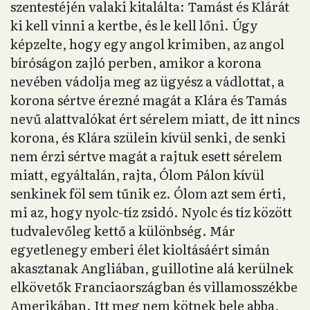
szentestéjén valaki kitalálta: Tamást és Klárát
ki kell vinni a kertbe, és le kell lőni. Úgy
képzelte, hogy egy angol krimiben, az angol
bíróságon zajló perben, amikor a korona
nevében vádolja meg az ügyész a vádlottat, a
korona sértve érezné magát a Klára és Tamás
nevű alattvalókat ért sérelem miatt, de itt nincs
korona, és Klára szülein kívül senki, de senki
nem érzi sértve magát a rajtuk esett sérelem
miatt, egyáltalán, rajta, Ólom Pálon kívül
senkinek föl sem tűnik ez. Ólom azt sem érti,
mi az, hogy nyolc-tíz zsidó. Nyolc és tíz között
tudvalevőleg kettő a különbség. Már
egyetlenegy emberi élet kioltásáért simán
akasztanak Angliában, guillotine alá kerülnek
elkövetők Franciaországban és villamosszékbe
Amerikában. Itt meg nem kötnek bele abba,