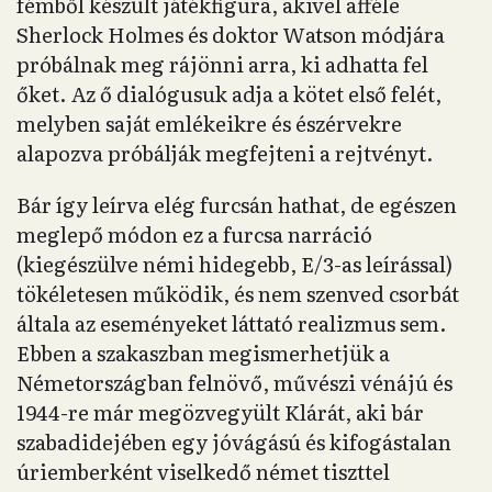
fémből készült játékfigura, akivel afféle
Sherlock Holmes és doktor Watson módjára
próbálnak meg rájönni arra, ki adhatta fel
őket. Az ő dialógusuk adja a kötet első felét,
melyben saját emlékeikre és észérvekre
alapozva próbálják megfejteni a rejtvényt.
Bár így leírva elég furcsán hathat, de egészen
meglepő módon ez a furcsa narráció
(kiegészülve némi hidegebb, E/3-as leírással)
tökéletesen működik, és nem szenved csorbát
általa az eseményeket láttató realizmus sem.
Ebben a szakaszban megismerhetjük a
Németországban felnövő, művészi vénájú és
1944-re már megözvegyült Klárát, aki bár
szabadidejében egy jóvágású és kifogástalan
úriemberként viselkedő német tiszttel