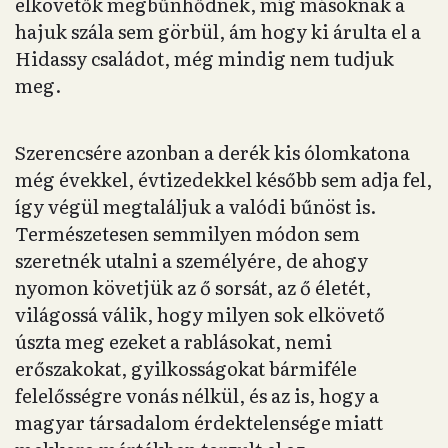
elkövetők megbűnhődnek, míg másoknak a
hajuk szála sem görbül, ám hogy ki árulta el a
Hidassy családot, még mindig nem tudjuk
meg.
Szerencsére azonban a derék kis ólomkatona
még évekkel, évtizedekkel később sem adja fel,
így végül megtaláljuk a valódi bűnöst is.
Természetesen semmilyen módon sem
szeretnék utalni a személyére, de ahogy
nyomon követjük az ő sorsát, az ő életét,
világossá válik, hogy milyen sok elkövető
úszta meg ezeket a rablásokat, nemi
erőszakokat, gyilkosságokat bármiféle
felelősségre vonás nélkül, és az is, hogy a
magyar társadalom érdektelensége miatt