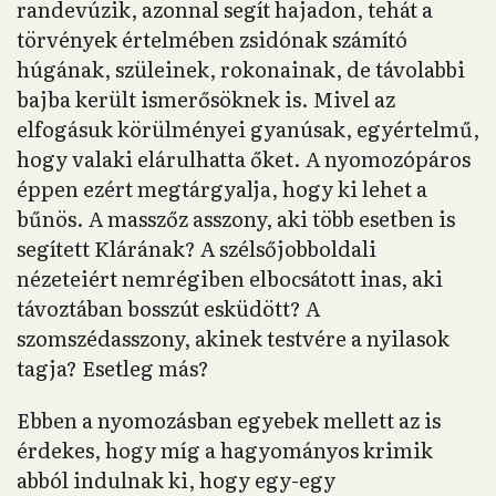
randevúzik, azonnal segít hajadon, tehát a
törvények értelmében zsidónak számító
húgának, szüleinek, rokonainak, de távolabbi
bajba került ismerősöknek is. Mivel az
elfogásuk körülményei gyanúsak, egyértelmű,
hogy valaki elárulhatta őket. A nyomozópáros
éppen ezért megtárgyalja, hogy ki lehet a
bűnös. A masszőz asszony, aki több esetben is
segített Klárának? A szélsőjobboldali
nézeteiért nemrégiben elbocsátott inas, aki
távoztában bosszút esküdött? A
szomszédasszony, akinek testvére a nyilasok
tagja? Esetleg más?
Ebben a nyomozásban egyebek mellett az is
érdekes, hogy míg a hagyományos krimik
abból indulnak ki, hogy egy-egy