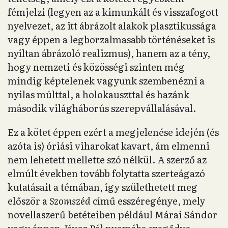
fémjelzi (legyen az a kimunkált és visszafogott
nyelvezet, az itt ábrázolt alakok plasztikussága
vagy éppen a legborzalmasabb történéseket is
nyíltan ábrázoló realizmus), hanem az a tény,
hogy nemzeti és közösségi szinten még
mindig képtelenek vagyunk szembenézni a
nyilas múlttal, a holokauszttal és hazánk
második világháborús szerepvállalásával.
Ez a kötet éppen ezért a megjelenése idején (és
azóta is) óriási viharokat kavart, ám elmenni
nem lehetett mellette szó nélkül. A szerző az
elmúlt években tovább folytatta szerteágazó
kutatásait a témában, így születhetett meg
először a
Szomszéd
című esszéregénye, mely
novellaszerű betéteiben például Márai Sándor