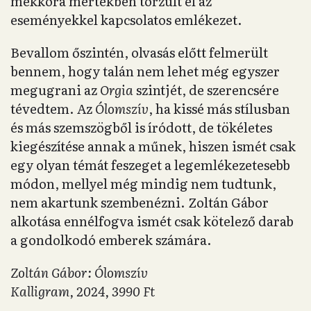
mekkora mértékben torzult el az
eseményekkel kapcsolatos emlékezet.
Bevallom őszintén, olvasás előtt felmerült
bennem, hogy talán nem lehet még egyszer
megugrani az
Orgia
szintjét, de szerencsére
tévedtem. Az
Ólomszív
, ha kissé más stílusban
és más szemszögből is íródott, de tökéletes
kiegészítése annak a műnek, hiszen ismét csak
egy olyan témát feszeget a legemlékezetesebb
módon, mellyel még mindig nem tudtunk,
nem akartunk szembenézni. Zoltán Gábor
alkotása ennélfogva ismét csak kötelező darab
a gondolkodó emberek számára.
Zoltán Gábor: Ólomszív
Kalligram, 2024, 3990 Ft