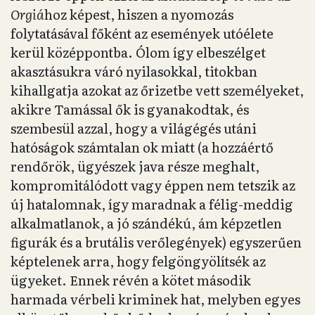
Orgiá
hoz képest, hiszen a nyomozás
folytatásával főként az események utóélete
kerül középpontba. Ólom így elbeszélget
akasztásukra váró nyilasokkal, titokban
kihallgatja azokat az őrizetbe vett személyeket,
akikre Tamással ők is gyanakodtak, és
szembesül azzal, hogy a világégés utáni
hatóságok számtalan ok miatt (a hozzáértő
rendőrök, ügyészek java része meghalt,
kompromitálódott vagy éppen nem tetszik az
új hatalomnak, így maradnak a félig-meddig
alkalmatlanok, a jó szándékú, ám képzetlen
figurák és a brutális verőlegények) egyszerűen
képtelenek arra, hogy felgöngyölítsék az
ügyeket. Ennek révén a kötet második
harmada vérbeli kriminek hat, melyben egyes