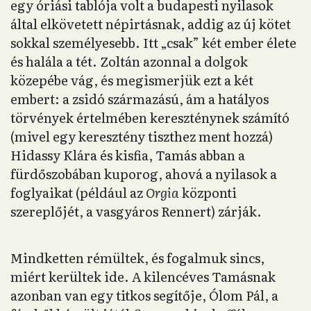
egy óriási tablója volt a budapesti nyilasok
által elkövetett népirtásnak, addig az új kötet
sokkal személyesebb. Itt „csak” két ember élete
és halála a tét. Zoltán azonnal a dolgok
közepébe vág, és megismerjük ezt a két
embert: a zsidó származású, ám a hatályos
törvények értelmében kereszténynek számító
(mivel egy keresztény tiszthez ment hozzá)
Hidassy Klára és kisfia, Tamás abban a
fürdőszobában kuporog, ahová a nyilasok a
foglyaikat (például az
Orgia
központi
szereplőjét, a vasgyáros Rennert) zárják.
Mindketten rémültek, és fogalmuk sincs,
miért kerültek ide. A kilencéves Tamásnak
azonban van egy titkos segítője, Ólom Pál, a