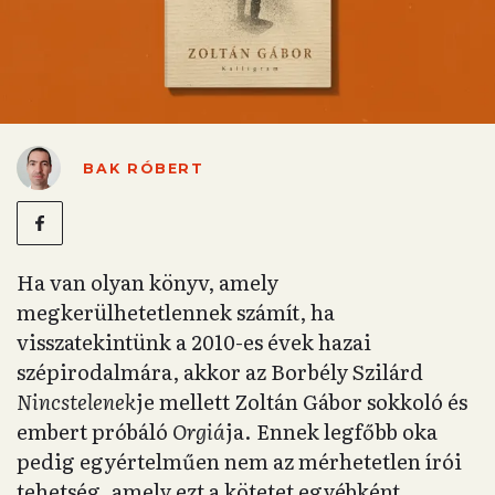
BAK RÓBERT
Ha van olyan könyv, amely
megkerülhetetlennek számít, ha
visszatekintünk a 2010-es évek hazai
szépirodalmára, akkor az Borbély Szilárd
Nincstelenek
je mellett Zoltán Gábor sokkoló és
embert próbáló
Orgiá
ja. Ennek legfőbb oka
pedig egyértelműen nem az mérhetetlen írói
tehetség, amely ezt a kötetet egyébként