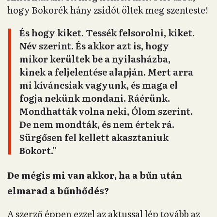
hogy Bokorék hány zsidót öltek meg szenteste!
És hogy kiket. Tessék felsorolni, kiket.
Név szerint. És akkor azt is, hogy
mikor kerültek be a nyilasházba,
kinek a feljelentése alapján. Mert arra
mi kíváncsiak vagyunk, és maga el
fogja nekünk mondani. Ráérünk.
Mondhatták volna neki, Ólom szerint.
De nem mondták, és nem értek rá.
Sürgősen fel kellett akasztaniuk
Bokort.”
De mégis mi van akkor, ha a bűn után
elmarad a bűnhődés?
A szerző éppen ezzel az aktussal lép tovább az