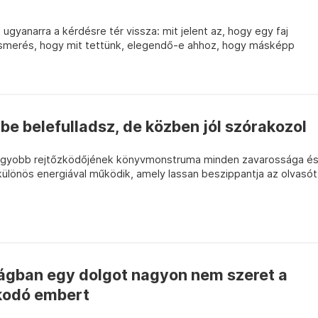
 ugyanarra a kérdésre tér vissza: mit jelent az, hogy egy faj
elismerés, hogy mit tettünk, elegendő-e ahhoz, hogy másképp
e belefulladsz, de közben jól szórakozol
gnagyobb rejtőzködőjének könyvmonstruma minden zavarossága é
 különös energiával működik, amely lassan beszippantja az olvasót
lágban egy dolgot nagyon nem szeret a
kodó embert