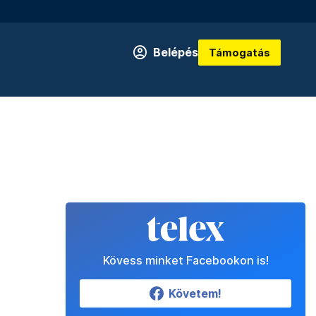
Belépés
Támogatás
Kövess minket Facebookon is!
Követem!