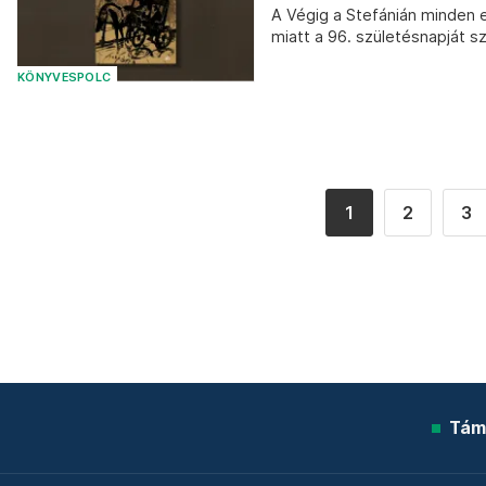
A Végig a Stefánián minden
miatt a 96. születésnapját s
KÖNYVESPOLC
1
2
3
Tám