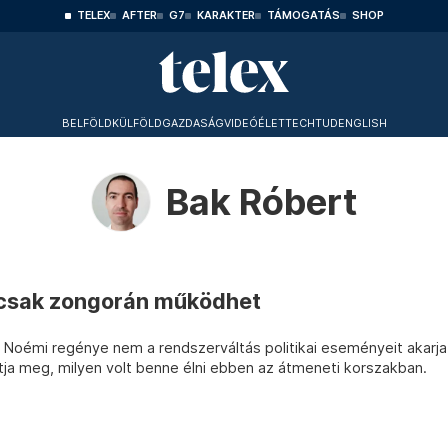
TELEX
AFTER
G7
KARAKTER
TÁMOGATÁS
SHOP
BELFÖLD
KÜLFÖLD
GAZDASÁG
VIDEÓ
ÉLET
TECHTUD
ENGLISH
Bak Róbert
csak zongorán működhet
ó Noémi regénye nem a rendszerváltás politikai eseményeit akarja
tja meg, milyen volt benne élni ebben az átmeneti korszakban.