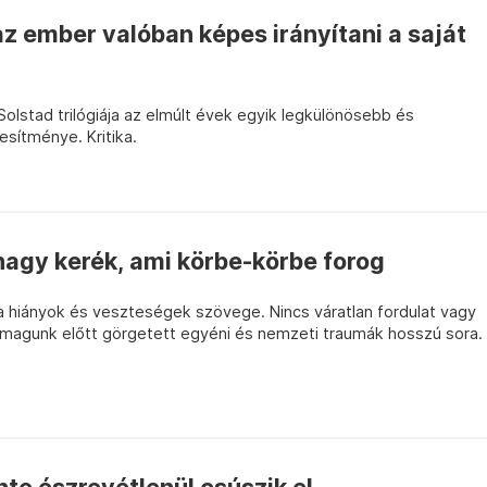
 az ember valóban képes irányítani a saját
olstad trilógiája az elmúlt évek egyik legkülönösebb és
esítménye. Kritika.
nagy kerék, ami körbe-körbe forog
 hiányok és veszteségek szövege. Nincs váratlan fordulat vagy
a magunk előtt görgetett egyéni és nemzeti traumák hosszú sora.