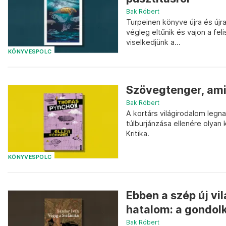
Bak Róbert
Turpeinen könyve újra és újra
végleg eltűnik és vajon a f
viselkedjünk a...
KÖNYVESPOLC
Szövegtenger, amib
Bak Róbert
A kortárs világirodalom le
túlburjánzása ellenére olyan
Kritika.
KÖNYVESPOLC
Ebben a szép új vi
hatalom: a gondol
Bak Róbert