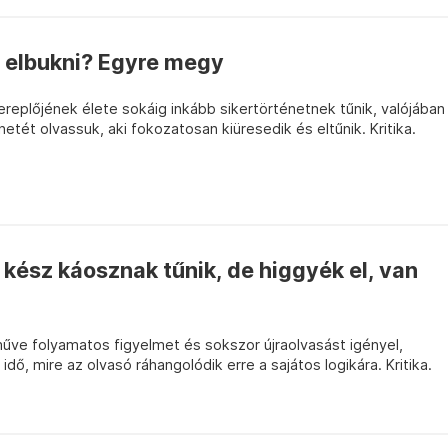
 elbukni? Egyre megy
ereplőjének élete sokáig inkább sikertörténetnek tűnik, valójában
tét olvassuk, aki fokozatosan kiüresedik és eltűnik. Kritika.
 kész káosznak tűnik, de higgyék el, van
 műve folyamatos figyelmet és sokszor újraolvasást igényel,
idő, mire az olvasó ráhangolódik erre a sajátos logikára. Kritika.