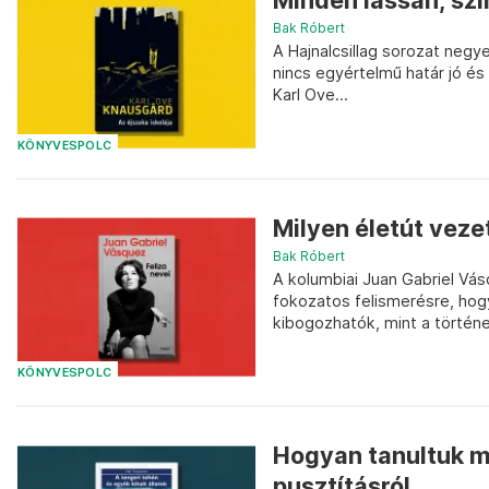
Minden lassan, szi
Bak Róbert
A Hajnalcsillag sorozat negy
nincs egyértelmű határ jó és
Karl Ove...
KÖNYVESPOLC
Milyen életút veze
Bak Róbert
A kolumbiai Juan Gabriel Vás
fokozatos felismerésre, ho
kibogozhatók, mint a történ
KÖNYVESPOLC
Hogyan tanultuk me
pusztításról