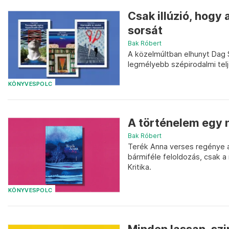
Csak illúzió, hogy
sorsát
Bak Róbert
A közelmúltban elhunyt Dag S
legmélyebb szépirodalmi telj
KÖNYVESPOLC
A történelem egy 
Bak Róbert
Terék Anna verses regénye a
bármiféle feloldozás, csak 
Kritika.
KÖNYVESPOLC