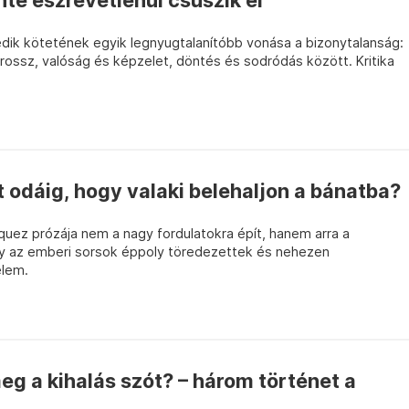
nte észrevétlenül csúszik el
edik kötetének egyik legnyugtalanítóbb vonása a bizonytalanság:
 rossz, valóság és képzelet, döntés és sodródás között. Kritika
t odáig, hogy valaki belehaljon a bánatba?
quez prózája nem a nagy fordulatokra épít, hanem arra a
gy az emberi sorsok éppoly töredezettek és nehezen
elem.
g a kihalás szót? – három történet a