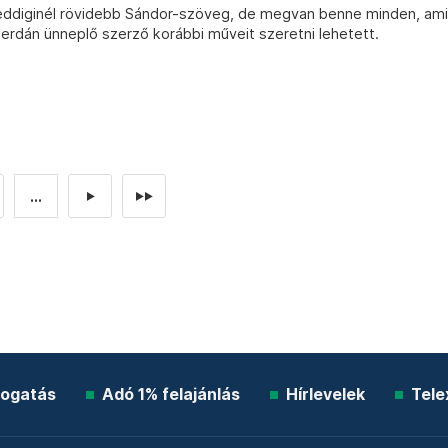
 eddiginél rövidebb Sándor-szöveg, de megvan benne minden, ami
zerdán ünneplő szerző korábbi műveit szeretni lehetett.
...
►
►►
ogatás
Adó 1% felajánlás
Hírlevelek
Tele