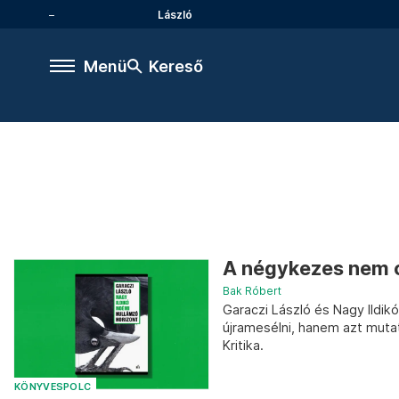
László
Menü
Kereső
A négykezes nem 
Bak Róbert
Garaczi László és Nagy Ildik
újramesélni, hanem azt muta
Kritika.
KÖNYVESPOLC