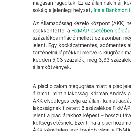
magasan ragadtak. Ez az államnak már kevé
sokáig a jelenlegi helyzet,
írja a Bankmonit
Az Államadósság Kezelő Központ (ÁKK) ne
csökkentette, a
FixMÁP esetében például 
százalékos infláció mellett ez azonban m
jelent. Egy kockázatmentes, adómentes ál
történelmi léptékkel mérve is kiugróan ma
kedden 5,03 százalék, még 3,33 százalék
államkötvények.
A piaci bizalom megugrása miatt a piac jel
államot, mint a lakosság. Kármán András 
ÁKK elsődleges célja az állami kamatkiadás
lakosságnak fizetett 6 százalékos FixMÁP 
jelent a piaci árakhoz képest – hosszú tá
költségvetésnek. Ezért, ha a piaci hozam
ÁKK kénytelen lesz tovább vágni a FixMÁ