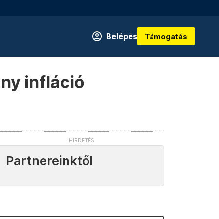
Belépés
Támogatás
y infláció
Partnereinktől