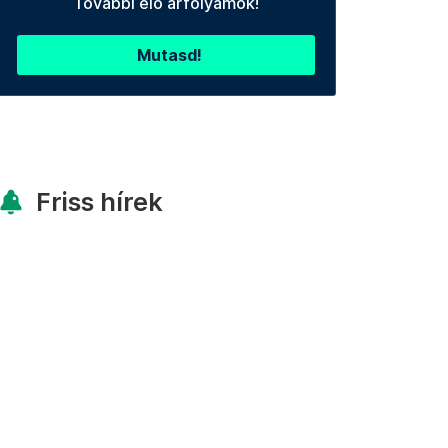
További élő árfolyamok!
Mutasd!
Friss hírek