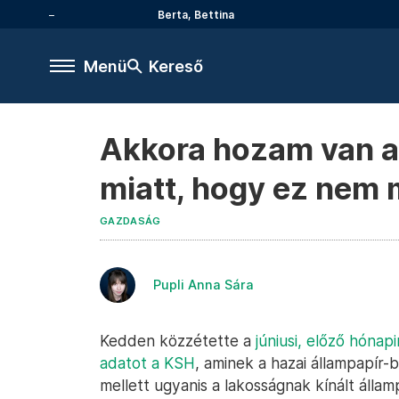
Berta, Bettina
Menü
Kereső
Akkora hozam van az
miatt, hogy ez nem 
GAZDASÁG
Pupli Anna Sára
Kedden közzétette a
júniusi, előző hónapi
adatot a KSH
, aminek a hazai állampapír-b
mellett ugyanis a lakosságnak kínált álla