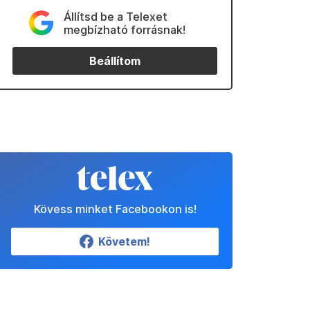
Állítsd be a Telexet
megbízható forrásnak!
Beállítom
Kövess minket Facebookon is!
Követem!