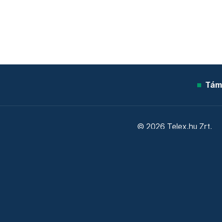
Tám
© 2026 Telex.hu Zrt.
Sütitájékoztató