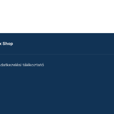
x Shop
datkezelési tájékoztató
zat
Telex Sales