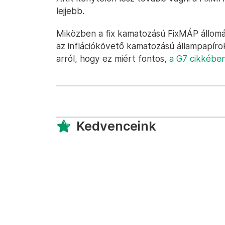
lejjebb.
Miközben a fix kamatozású FixMÁP állomá
az inflációkövető kamatozású állampapír
arról, hogy ez miért fontos,
a G7 cikkében
Kedvenceink