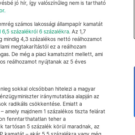
sbé jó hír, így valószínűleg nem is tartható
or.
mrég számos lakossági állampapír kamatát
6,5 százalékról 6 százalékra.
Az 1,7
ég mindig 4,3 százalékos nettó reálhozamot
lami megtakarítástól ez a reálhozam
gas. De még a piaci kamatszint mellett, ami
os reálhozamot nyújtanak az 5 éves
enleg sokkal olcsóbban hitelezi a magyar
pénzügyminiszter iránymutatása alapján az
ok radikális csökkentése. Emiatt a
– amely majdnem 1 százalékos tiszta felárat
von fenntarthatatlan teher a
ok tartósan 5 százalék körül maradnak, az
P kamatát – akár 5,5 százalékra vagy még