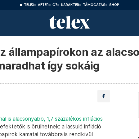
TELEX
AFTER
G7
KARAKTER
TÁMOGATÁS
SHOP
 állampapírokon az alacson
maradhat így sokáig
nál is alacsonyabb, 1,7 százalékos inflációs
efektetők is örülhetnek: a lassuló infláció
mpapírok kamatai továbbra is rendkívül