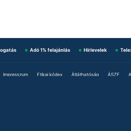
ogatás
Adó 1% felajánlás
Hírlevelek
Tele
Impresszum
Etikai kódex
Átláthatóság
ÁSZF
A
Süti beállítások
Szabályzatok
Kommentelési szabály