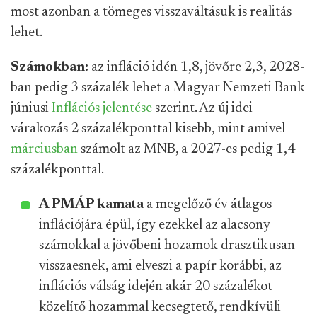
most azonban a tömeges visszaváltásuk is realitás
lehet.
Számokban:
az infláció idén 1,8, jövőre 2,3, 2028-
ban pedig 3 százalék lehet a Magyar Nemzeti Bank
júniusi
Inflációs jelentése
szerint. Az új idei
várakozás 2 százalékponttal kisebb, mint amivel
márciusban
számolt az MNB, a 2027-es pedig 1,4
százalékponttal.
A PMÁP kamata
a megelőző év átlagos
inflációjára épül, így ezekkel az alacsony
számokkal a jövőbeni hozamok drasztikusan
visszaesnek, ami elveszi a papír korábbi, az
inflációs válság idején akár 20 százalékot
közelítő hozammal kecsegtető, rendkívüli