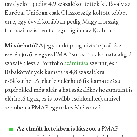
tavalyelőtt pedig 4,9 százalékot tettek ki. Tavaly az
Európai Unióban csak Olaszország költött többet
erre, egy évvel korábban pedig Magyarország
finanszírozása volt a legdrágább az EU-ban.
Mi várható?
A jegybanki prognózis teljesülése
esetén jövőre egyes PMÁP-sorozatok kamata alig 2
százalék lesz a Portfolio
számítása
szerint, és a
Babakötvények kamata is 4,8 százalékra
csökkenhet. A jelenleg elérhető fix kamatozású
papírokkal még akár a hat százalékos hozamszint is
elérhető (igaz, ez is tovább csökkenhet), amivel
szemben a PMÁP egyre kevésbé vonzó.
Az elmúlt hetekben is látszott
a PMÁP