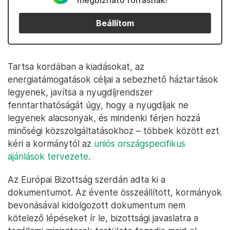
megbízható forrásnak!
Beállítom
Tartsa kordában a kiadásokat, az
energiatámogatások céljai a sebezhető háztartások
legyenek, javítsa a nyugdíjrendszer
fenntarthatóságát úgy, hogy a nyugdíjak ne
legyenek alacsonyak, és mindenki férjen hozzá
minőségi közszolgáltatásokhoz – többek között ezt
kéri a kormánytól az
uniós országspecifikus
ajánlások tervezete
.
Az Európai Bizottság szerdán adta ki a
dokumentumot. Az évente összeállított, kormányok
bevonásával kidolgozott dokumentum nem
kötelező lépéseket ír le, bizottsági javaslatra a