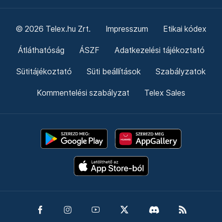
© 2026 Telex.hu Zrt.
Impresszum
Etikai kódex
Átláthatóság
ÁSZF
Adatkezelési tájékoztató
Sütitájékoztató
Süti beállítások
Szabályzatok
Kommentelési szabályzat
Telex Sales