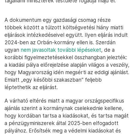
tagállami miniszterek testülete fogadja majd el.
A dokumentum egy gazdasági csomag része
többek között a túlzott költségvetési hiány miatti
eljárások intézkedéseivel együtt. Ilyen eljárás indult
2024-ben az Orbán-kormány ellen is. Szerdán
ugyan
nem javasoltak további lépéseket
, de a
korábbi figyelmeztetésekkel összhangban jelezték:
a kiadási pálya előrejelzése alapján világos a veszély,
hogy Magyarország idén megsérti az eddigi ajánlást.
Emiatt „egy későbbi szakaszban” feljebb
léptethetik az eljárást.
A várható eltérés miatt a magyar országspecifikus
ajánlás szerint a kormánynak cselekednie kellene,
hogy kordában tartsa a kiadásokat, és tartsa magát
a pénzügyminiszerek által 2025-ben elfogadott
pályához. Erősítsék meg a védelmi kiadásokat és