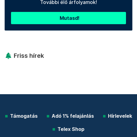
További élő árfolyamok!
Mutasd!
Friss hírek
Támogatás
Adó 1% felajánlás
Hírlevelek
Telex Shop