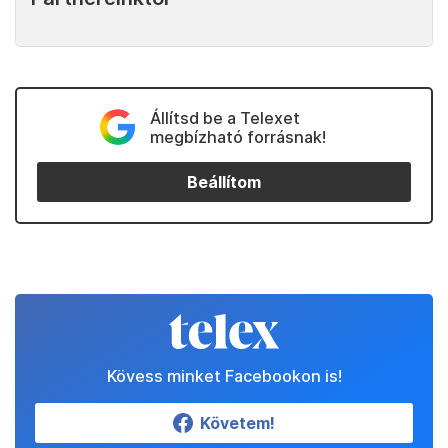
Állítsd be a Telexet
megbízható forrásnak!
Beállítom
Kövess minket Facebookon is!
Követem!