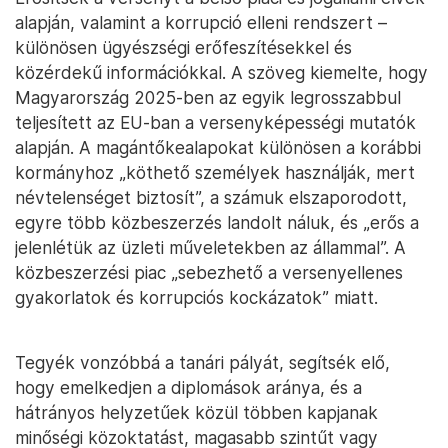
alapján, valamint a korrupció elleni rendszert –
különösen ügyészségi erőfeszítésekkel és
közérdekű információkkal. A szöveg kiemelte, hogy
Magyarország 2025-ben az egyik legrosszabbul
teljesített az EU-ban a versenyképességi mutatók
alapján. A magántőkealapokat különösen a korábbi
kormányhoz „köthető személyek használják, mert
névtelenséget biztosít”, a számuk elszaporodott,
egyre több közbeszerzés landolt náluk, és „erős a
jelenlétük az üzleti műveletekben az állammal”. A
közbeszerzési piac „sebezhető a versenyellenes
gyakorlatok és korrupciós kockázatok” miatt.
Tegyék vonzóbbá a tanári pályát, segítsék elő,
hogy emelkedjen a diplomások aránya, és a
hátrányos helyzetűek közül többen kapjanak
minőségi közoktatást, magasabb szintűt vagy