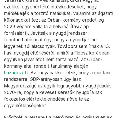
Vezessék ki az ár- és kamatsapkákat vagy az
ezekkel egyenértékű intézkedéseket, hogy
mérsékeljék a torzító hatásukat, valamint az ágazati
különadókat (ezt az Orbán-kormány eredetileg
2023 végére vállalta a helyreállítási alap
forrásaiért). Javítsák a nyugdíjrendszer
fenntarthatóságát úgy, hogy a nyugdíjak ne
legyenek túl alacsonyak. Továbbra sem írnak a 13.
havi nyugdíj eltörléséről, amiről a Fidesz korábban
egy ilyen javaslatot nem tartalmazó, az Orbán-
kormány által rendelt tanulmány alapján
hazudozott
. Azt ugyanakkor jelzik, hogy a mostani
rendszerrel GDP-arányosan úgy lesz
Magyarországé az egyik legnagyobb nyugdíjkiadás
2070-re, hogy a keveset keresők nyugdíjainak
fokozatos elértéktelenedése növelte az
egyenlőtlenségeket.
Erősítsék a versenyt a belső piaci és jogállami elvek