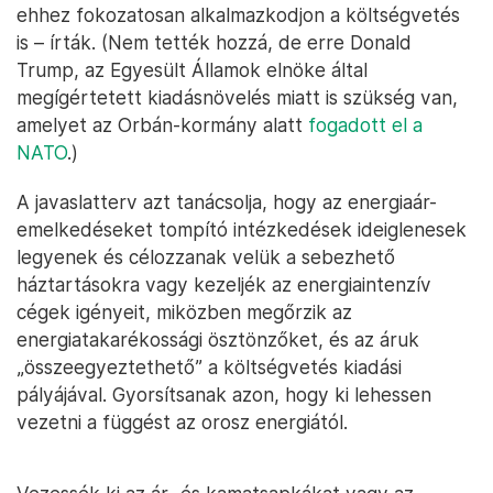
ehhez fokozatosan alkalmazkodjon a költségvetés
is – írták. (Nem tették hozzá, de erre Donald
Trump, az Egyesült Államok elnöke által
megígértetett kiadásnövelés miatt is szükség van,
amelyet az Orbán-kormány alatt
fogadott el a
NATO
.)
A javaslatterv azt tanácsolja, hogy az energiaár-
emelkedéseket tompító intézkedések ideiglenesek
legyenek és célozzanak velük a sebezhető
háztartásokra vagy kezeljék az energiaintenzív
cégek igényeit, miközben megőrzik az
energiatakarékossági ösztönzőket, és az áruk
„összeegyeztethető” a költségvetés kiadási
pályájával. Gyorsítsanak azon, hogy ki lehessen
vezetni a függést az orosz energiától.