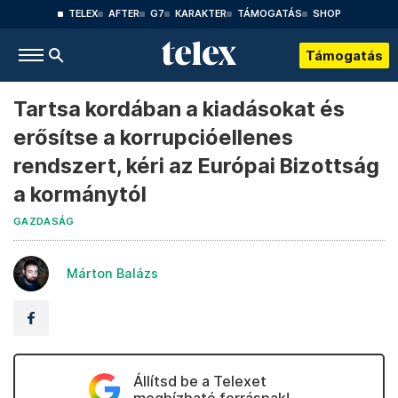
TELEX
AFTER
G7
KARAKTER
TÁMOGATÁS
SHOP
Támogatás
Tartsa kordában a kiadásokat és
erősítse a korrupcióellenes
rendszert, kéri az Európai Bizottság
a kormánytól
GAZDASÁG
Márton Balázs
Állítsd be a Telexet