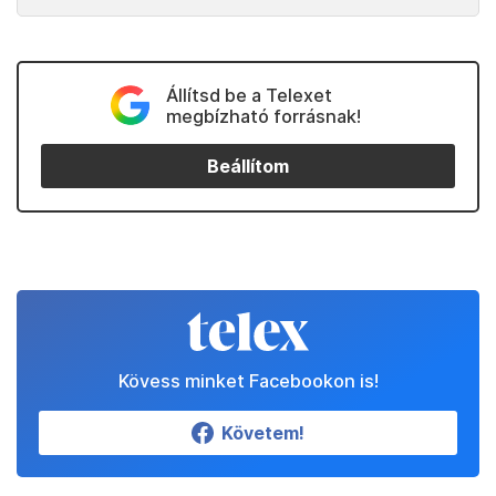
Állítsd be a Telexet
megbízható forrásnak!
Beállítom
Kövess minket Facebookon is!
Követem!