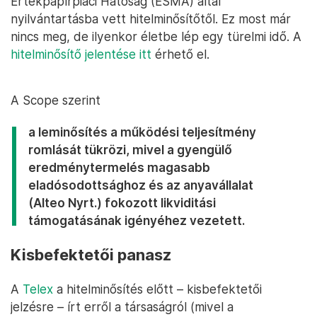
Értékpapírpiaci Hatóság (ESMA) által
nyilvántartásba vett hitelminősítőtől. Ez most már
nincs meg, de ilyenkor életbe lép egy türelmi idő. A
hitelminősítő jelentése itt
érhető el.
A Scope szerint
a leminősítés a működési teljesítmény
romlását tükrözi, mivel a gyengülő
eredménytermelés magasabb
eladósodottsághoz és az anyavállalat
(Alteo Nyrt.) fokozott likviditási
támogatásának igényéhez vezetett.
Kisbefektetői panasz
A
Telex
a hitelminősítés előtt – kisbefektetői
jelzésre – írt erről a társaságról (mivel a