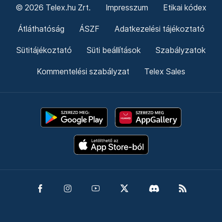
© 2026 Telex.hu Zrt.
Impresszum
Etikai kódex
Átláthatóság
ÁSZF
Adatkezelési tájékoztató
Sütitájékoztató
Süti beállítások
Szabályzatok
Kommentelési szabályzat
Telex Sales