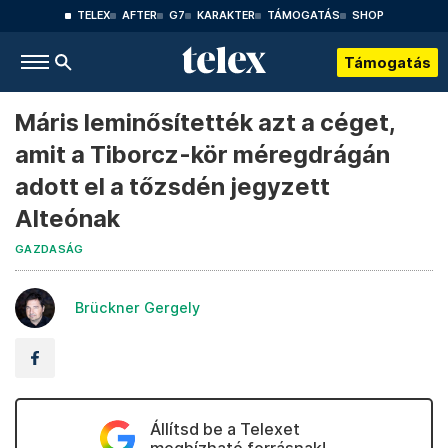
TELEX
AFTER
G7
KARAKTER
TÁMOGATÁS
SHOP
Támogatás
Máris leminősítették azt a céget,
amit a Tiborcz-kör méregdrágán
adott el a tőzsdén jegyzett
Alteónak
GAZDASÁG
Brückner Gergely
Állítsd be a Telexet