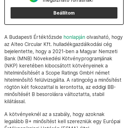
megbízható forrásnak!
Beállítom
A Budapesti Értéktőzsde
honlapján
olvasható, hogy
az Alteo Circular Kft. hulladékgazdálkodási cég
bejelentette, hogy a 2021-ben a Magyar Nemzeti
Bank (MNB) Növekedési Kötvényprogramjának
(NKP) keretében kibocsátott kötvényeinek a
hitelminősítését a Scope Ratings GmbH német
hitelminősítő felülvizsgálta. A ratingcég a minősítést
rögtön két fokozattal is lerontotta, az eddigi BB-
minősítését B besorolásra változtatta, stabil
kilátással.
A kötvényeknél az a szabály, hogy azoknak
legalább B+ minősítést kell szerezniük egy Európai