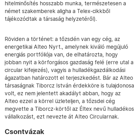
hitelminősítés hosszabb munka, természetesen a
német szakemberek aligha a Telex-cikkből
tájékozódtak a társaság helyzetéről).
Röviden a történet: a tőzsdén van egy cég, az
energetikai Alteo Nyrt., amelynek kiváló megújuló
energiás portfóliója van, de elhatározta, hogy
jobban nyit a körforgásos gazdaság felé (erre utal a
circular kifejezés), vagyis a hulladékgazdálkodási
ágazatban határozott el terjeszkedést. Bár az Alteo
társaságnak Tiborcz István érdekköre is tulajdonosa
volt, ez nem jelentett akadályt abban, hogy az
Alteo ezzel a körrel üzleteljen, a tőzsdei cég
megvette a Tiborcz-körtől az Éltex nevű hulladékos
vállalkozást, ezt nevezte át Alteo Circularnak.
Csontvázak