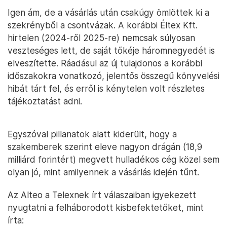
Igen ám, de a vásárlás után csakúgy ömlöttek ki a
szekrényből a csontvázak. A korábbi Éltex Kft.
hirtelen (2024-ről 2025-re) nemcsak súlyosan
veszteséges lett, de saját tőkéje háromnegyedét is
elveszítette. Ráadásul az új tulajdonos a korábbi
időszakokra vonatkozó, jelentős összegű könyvelési
hibát tárt fel, és erről is kénytelen volt részletes
tájékoztatást adni.
Egyszóval pillanatok alatt kiderült, hogy a
szakemberek szerint eleve nagyon drágán (18,9
milliárd forintért) megvett hulladékos cég közel sem
olyan jó, mint amilyennek a vásárlás idején tűnt.
Az Alteo a Telexnek írt válaszaiban igyekezett
nyugtatni a felháborodott kisbefektetőket, mint
írta: