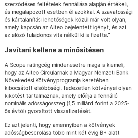
szerződéses feltételek fennállása alapján értékeli,
és megalapozott esetben él azokkal. A szavatossági
és kártalanítási lehetőségek közül már volt olyan,
amely kapcsán az Alteo bejelentett igényt, és azt
az előző tulajdonos vita nélkül ki is fizette.”
Javítani kellene a minősítésen
A Scope ratingcég mindenesetre maga is kiemeli,
hogy az Alteo Circularnak a Magyar Nemzeti Bank
Növekedési Kötvényprogramja keretében
kibocsátott elsőbbségi, fedezetlen kötvényei olyan
kikötést tartalmaznak, amely előírja a fennálló
nominális adósságösszeg (1,5 milliárd forint a 2025-
ös évtől) gyorsított visszafizetését.
Ez azt jelenti, hogy amennyiben a kötvények
adósságbesorolása több mint két évig B+ alatt