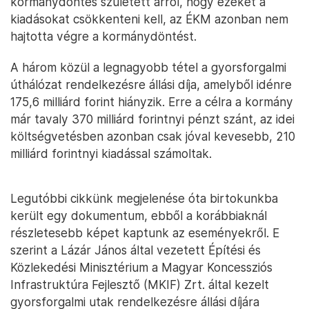
kormánydöntés született arról, hogy ezeket a
kiadásokat csökkenteni kell, az ÉKM azonban nem
hajtotta végre a kormánydöntést.
A három közül a legnagyobb tétel a gyorsforgalmi
úthálózat rendelkezésre állási díja, amelyből idénre
175,6 milliárd forint hiányzik. Erre a célra a kormány
már tavaly 370 milliárd forintnyi pénzt szánt, az idei
költségvetésben azonban csak jóval kevesebb, 210
milliárd forintnyi kiadással számoltak.
Legutóbbi cikkünk megjelenése óta birtokunkba
került egy dokumentum, ebből a korábbiaknál
részletesebb képet kaptunk az eseményekről. E
szerint a Lázár János által vezetett Építési és
Közlekedési Minisztérium a Magyar Koncessziós
Infrastruktúra Fejlesztő (MKIF) Zrt. által kezelt
gyorsforgalmi utak rendelkezésre állási díjára