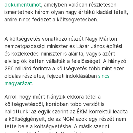
dokumentumot
, amelyben valóban részletesen
ismertetnek három olyan nagy értékű kiadási tételt,
amire nincs fedezet a költségvetésben.
A költségvetés vonatkozó részét Nagy Márton
nemzetgazdasági miniszter és Lázár János építési
és közlekedési miniszter is aláírta, vagyis azért
elvileg ők ketten vállalták a felelősséget. A hiányzó
286 milliárd forintra a költségvetés több mint ezer
oldalas részletes, fejezeti indoklásában
sincs
magyarázat
.
Arról, hogy miért hiányzik ekkora tétel a
költségvetésből, korábban több verziót is
hallottunk: az egyik szerint az ÉKM korrektül leadta
a költségigényeit, de az NGM azok egy részét nem
tette bele a költségvetésbe. A másik szerint