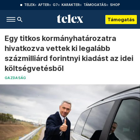
TELEX
AFTER
G7
KARAKTER
TÁMOGATÁS
SHOP
Támogatás
Egy titkos kormányhatározatra
hivatkozva vettek ki legalább
százmilliárd forintnyi kiadást az idei
költségvetésből
GAZDASÁG