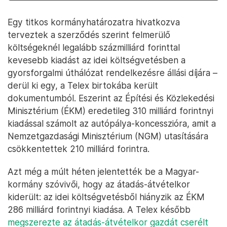
Egy titkos kormányhatározatra hivatkozva
terveztek a szerződés szerint felmerülő
költségeknél legalább százmilliárd forinttal
kevesebb kiadást az idei költségvetésben a
gyorsforgalmi úthálózat rendelkezésre állási díjára –
derül ki egy, a Telex birtokába került
dokumentumból. Eszerint az Építési és Közlekedési
Minisztérium (ÉKM) eredetileg 310 milliárd forintnyi
kiadással számolt az autópálya-koncesszióra, amit a
Nemzetgazdasági Minisztérium (NGM) utasítására
csökkentettek 210 milliárd forintra.
Azt még a múlt héten jelentették be a Magyar-
kormány szóvivői, hogy az átadás-átvételkor
kiderült: az idei költségvetésből hiányzik az ÉKM
286 milliárd forintnyi kiadása. A Telex később
megszerezte az átadás-átvételkor gazdát cserélt