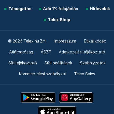
Támogatás
Adó 1% felajánlás
Hírlevelek
Telex Shop
© 2026 Telex.hu Zrt.
Impresszum
Etikai kódex
Átláthatóság
ÁSZF
Adatkezelési tájékoztató
Sütitájékoztató
Süti beállítások
Szabályzatok
Kommentelési szabályzat
Telex Sales