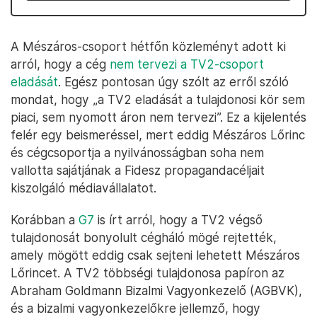
A Mészáros-csoport hétfőn közleményt adott ki
arról, hogy a cég
nem tervezi a TV2-csoport
eladását
. Egész pontosan úgy szólt az erről szóló
mondat, hogy „a TV2 eladását a tulajdonosi kör sem
piaci, sem nyomott áron nem tervezi”. Ez a kijelentés
felér egy beismeréssel, mert eddig Mészáros Lőrinc
és cégcsoportja a nyilvánosságban soha nem
vallotta sajátjának a Fidesz propagandacéljait
kiszolgáló médiavállalatot.
Korábban a
G7
is írt arról, hogy a TV2 végső
tulajdonosát bonyolult cégháló mögé rejtették,
amely mögött eddig csak sejteni lehetett Mészáros
Lőrincet. A TV2 többségi tulajdonosa papíron az
Abraham Goldmann Bizalmi Vagyonkezelő (AGBVK),
és a bizalmi vagyonkezelőkre jellemző, hogy