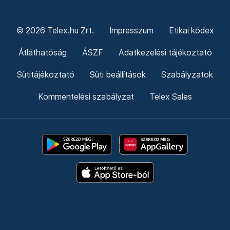
© 2026 Telex.hu Zrt.
Impresszum
Etikai kódex
Átláthatóság
ÁSZF
Adatkezelési tájékoztató
Sütitájékoztató
Süti beállítások
Szabályzatok
Kommentelési szabályzat
Telex Sales