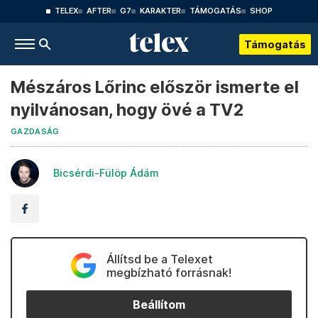
TELEX
AFTER
G7
KARAKTER
TÁMOGATÁS
SHOP
Támogatás
Mészáros Lőrinc először ismerte el
nyilvánosan, hogy övé a TV2
GAZDASÁG
Bicsérdi-Fülöp Ádám
Állítsd be a Telexet
megbízható forrásnak!
Beállítom