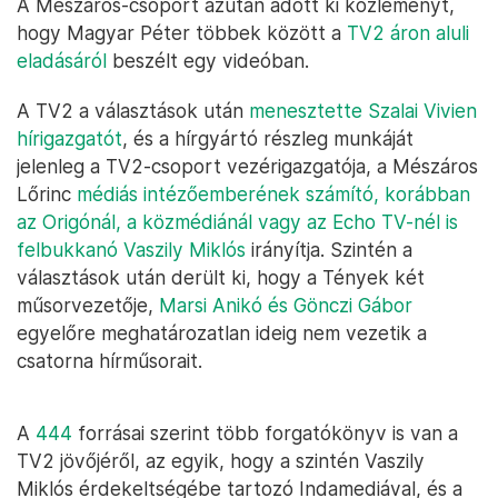
A Mészáros-csoport azután adott ki közleményt,
hogy Magyar Péter többek között a
TV2 áron aluli
eladásáról
beszélt egy videóban.
A TV2 a választások után
menesztette Szalai Vivien
hírigazgatót
, és a hírgyártó részleg munkáját
jelenleg a TV2-csoport vezérigazgatója, a Mészáros
Lőrinc
médiás intézőemberének számító, korábban
az Origónál, a közmédiánál vagy az Echo TV-nél is
felbukkanó Vaszily Miklós
irányítja. Szintén a
választások után derült ki, hogy a Tények két
műsorvezetője,
Marsi Anikó és Gönczi Gábor
egyelőre meghatározatlan ideig nem vezetik a
csatorna hírműsorait.
A
444
forrásai szerint több forgatókönyv is van a
TV2 jövőjéről, az egyik, hogy a szintén Vaszily
Miklós érdekeltségébe tartozó Indamediával, és a