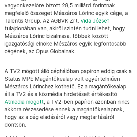
vagyonkezelőre bízott 28,5 milliárd forintnak
megfelelő összeget Mészáros Lőrinc egyik cége, a
Talentis Group. Az AGBVK Zrt.
Vida József
tulajdonában van, akiről szintén tudni lehet, hogy
Mészáros Lőrinc bizalmasa, többek között
igazgatósági elnöke Mészáros egyik legfontosabb
cégének, az Opus Globalnak.
A TV2 mögött álló céghálóban papíron eddig csak a
Status MPE Magántőkealap volt egyértelműen
Mészáros Lőrinchez köthető. Ez a magántőkealap
áll a TV2 és a közmédia hirdetéseit értékesítő
Atmedia mögött
, a TV2-ben papíron azonban nincs
akkora részesedése ennek a magántőkealapnak,
hogy az a cég eladásáról vagy megtartásáról
döntsön.