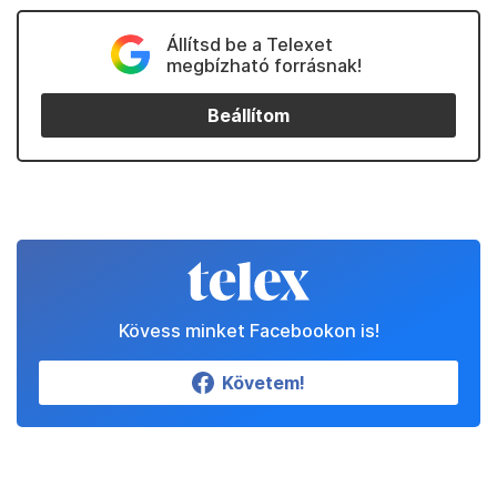
Állítsd be a Telexet
megbízható forrásnak!
Beállítom
Kövess minket Facebookon is!
Követem!