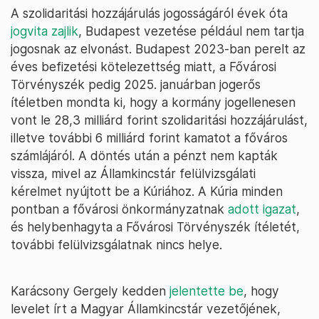
A szolidaritási hozzájárulás jogosságáról évek óta
jogvita zajlik
, Budapest vezetése például nem tartja
jogosnak az elvonást. Budapest 2023-ban perelt az
éves befizetési kötelezettség miatt, a Fővárosi
Törvényszék pedig 2025. januárban jogerős
ítéletben mondta ki, hogy a kormány jogellenesen
vont le 28,3 milliárd forint szolidaritási hozzájárulást,
illetve további 6 milliárd forint kamatot a főváros
számlájáról. A döntés után a pénzt nem kapták
vissza, mivel az Államkincstár felülvizsgálati
kérelmet nyújtott be a Kúriához. A Kúria minden
pontban a fővárosi önkormányzatnak
adott igazat
,
és helybenhagyta a Fővárosi Törvényszék ítéletét,
további felülvizsgálatnak nincs helye.
Karácsony Gergely kedden
jelentette be
, hogy
levelet írt a Magyar Államkincstár vezetőjének,