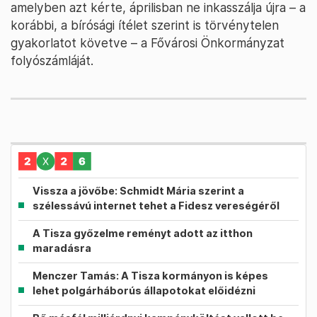
amelyben azt kérte, áprilisban ne inkasszálja újra – a
korábbi, a bírósági ítélet szerint is törvénytelen
gyakorlatot követve – a Fővárosi Önkormányzat
folyószámláját.
Vissza a jövőbe: Schmidt Mária szerint a
szélessávú internet tehet a Fidesz vereségéről
A Tisza győzelme reményt adott az itthon
maradásra
Menczer Tamás: A Tisza kormányon is képes
lehet polgárháborús állapotokat előidézni