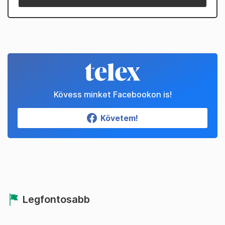
Kövess minket Facebookon is!
Követem!
Legfontosabb