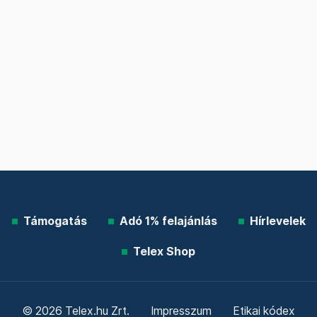
Támogatás
Adó 1% felajánlás
Hírlevelek
Telex Shop
© 2026 Telex.hu Zrt.
Impresszum
Etikai kódex