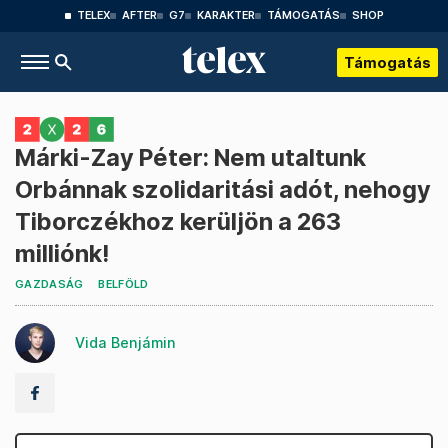
TELEX
AFTER
G7
KARAKTER
TÁMOGATÁS
SHOP
Támogatás
Márki-Zay Péter: Nem utaltunk
Orbánnak szolidaritási adót, nehogy
Tiborczékhoz kerüljön a 263
milliónk!
GAZDASÁG
BELFÖLD
Vida Benjámin