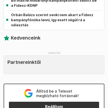
Bő másfél milliárdnyi kampányköltést vallott be
a Fidesz–KDNP
Orbán Balázs szerint senki nem akart a Fidesz
kampányfőnöke lenni, így esett végül rá a
választás
Kedvenceink
Partnereinktől
Állítsd be a Telexet
megbízható forrásnak!
Beállítom