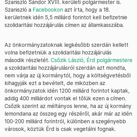
Szaniszló Sándor XVIII. kerületi polgármester is.
Szaniszló a
Facebookon
azt írta, hogy a 18.
kerületnek idén 5,5 milliárd forintot kell befizetnie
szolidaritási hozzájárulás címen az államkasszába.
Az önkormányzatoknak legkésőbb szerdán kellett
volna befizetniük a szolidaritási hozzájárulás
második részletét.
Csőzik László, Érd polgármestere
a szolidaritási hozzájárulásról szerdán azt mondta,
nem várja az új kormánytól, hogy a költségvetésből
kihagyják ezt a bevételt, de miközben az
önkormányzatok idén 1200 milliárd forintot kaptak,
addig 400 milliárdot vontak el tőlük ezen a címen.
Csőzik szerint az méltányos lenne, ha az új kormány
lemondana az összeg egy részéről, akár már az idén
100-200 milliárd forintról, különben a szegényebb
városok, köztük Érd is csak vegetálni fognak.