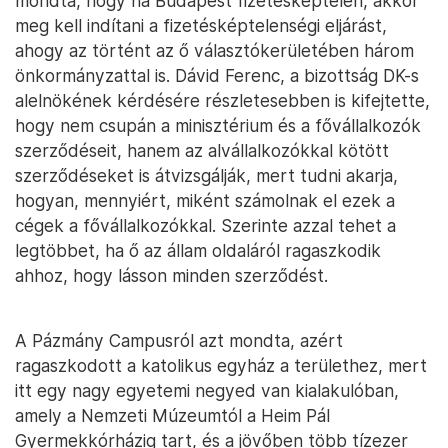
mondta, hogy ha Budapest fizetésképtelen, akkor
meg kell indítani a fizetésképtelenségi eljárást,
ahogy az történt az ő választókerületében három
önkormányzattal is. Dávid Ferenc, a bizottság DK-s
alelnökének kérdésére részletesebben is kifejtette,
hogy nem csupán a minisztérium és a fővállalkozók
szerződéseit, hanem az alvállalkozókkal kötött
szerződéseket is átvizsgálják, mert tudni akarja,
hogyan, mennyiért, miként számolnak el ezek a
cégek a fővállalkozókkal. Szerinte azzal tehet a
legtöbbet, ha ő az állam oldaláról ragaszkodik
ahhoz, hogy lásson minden szerződést.
A Pázmány Campusról azt mondta, azért
ragaszkodott a katolikus egyház a területhez, mert
itt egy nagy egyetemi negyed van kialakulóban,
amely a Nemzeti Múzeumtól a Heim Pál
Gyermekkórházig tart, és a jövőben több tízezer