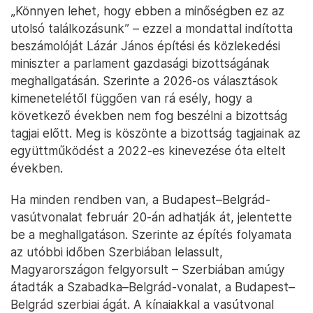
„Könnyen lehet, hogy ebben a minőségben ez az
utolsó találkozásunk” – ezzel a mondattal indította
beszámolóját Lázár János építési és közlekedési
miniszter a parlament gazdasági bizottságának
meghallgatásán. Szerinte a 2026-os választások
kimenetelétől függően van rá esély, hogy a
következő években nem fog beszélni a bizottság
tagjai előtt. Meg is köszönte a bizottság tagjainak az
együttműködést a 2022-es kinevezése óta eltelt
években.
Ha minden rendben van, a Budapest–Belgrád-
vasútvonalat február 20-án adhatják át, jelentette
be a meghallgatáson. Szerinte az építés folyamata
az utóbbi időben Szerbiában lelassult,
Magyarországon felgyorsult – Szerbiában amúgy
átadták a Szabadka–Belgrád-vonalat, a Budapest–
Belgrád szerbiai ágát. A kínaiakkal a vasútvonal