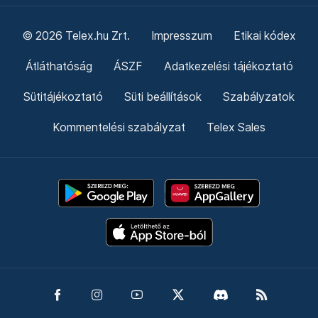
© 2026 Telex.hu Zrt.
Impresszum
Etikai kódex
Átláthatóság
ÁSZF
Adatkezelési tájékoztató
Sütitájékoztató
Süti beállítások
Szabályzatok
Kommentelési szabályzat
Telex Sales