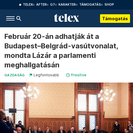
TELEX
AFTER
G7
KARAKTER
TÁMOGATÁS
SHOP
Támogatás
Február 20-án adhatják át a
Budapest–Belgrád-vasútvonalat,
mondta Lázár a parlamenti
meghallgatásán
Legfontosabb
frissítve
GAZDASÁG