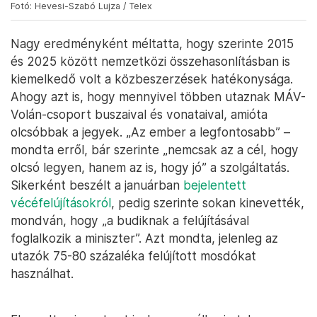
Fotó: Hevesi-Szabó Lujza / Telex
Nagy eredményként méltatta, hogy szerinte 2015
és 2025 között nemzetközi összehasonlításban is
kiemelkedő volt a közbeszerzések hatékonysága.
Ahogy azt is, hogy mennyivel többen utaznak MÁV-
Volán-csoport buszaival és vonataival, amióta
olcsóbbak a jegyek. „Az ember a legfontosabb” –
mondta erről, bár szerinte „nemcsak az a cél, hogy
olcsó legyen, hanem az is, hogy jó” a szolgáltatás.
Sikerként beszélt a januárban
bejelentett
vécéfelújításokról
, pedig szerinte sokan kinevették,
mondván, hogy „a budiknak a felújításával
foglalkozik a miniszter”. Azt mondta, jelenleg az
utazók 75-80 százaléka felújított mosdókat
használhat.