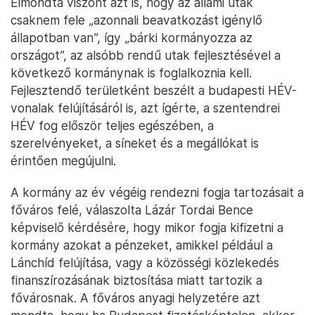
Elmondta viszont azt is, hogy az állami utak
csaknem fele „azonnali beavatkozást igénylő
állapotban van”, így „bárki kormányozza az
országot”, az alsóbb rendű utak fejlesztésével a
következő kormánynak is foglalkoznia kell.
Fejlesztendő területként beszélt a budapesti HÉV-
vonalak felújításáról is, azt ígérte, a szentendrei
HÉV fog először teljes egészében, a
szerelvényeket, a síneket és a megállókat is
érintően megújulni.
A kormány az év végéig rendezni fogja tartozásait a
főváros felé, válaszolta Lázár Tordai Bence
képviselő kérdésére, hogy mikor fogja kifizetni a
kormány azokat a pénzeket, amikkel például a
Lánchíd felújítása, vagy a közösségi közlekedés
finanszírozásának biztosítása miatt tartozik a
fővárosnak. A főváros anyagi helyzetére azt