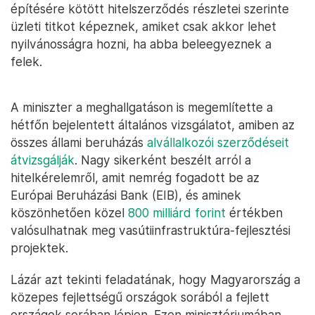
építésére kötött hitelszerződés részletei szerinte
üzleti titkot képeznek, amiket csak akkor lehet
nyilvánosságra hozni, ha abba beleegyeznek a
felek.
A miniszter a meghallgatáson is megemlítette a
hétfőn bejelentett általános vizsgálatot, amiben az
összes állami beruházás
alvállalkozói szerződéseit
átvizsgálják
. Nagy sikerként beszélt arról a
hitelkérelemről, amit nemrég fogadott be az
Európai Beruházási Bank (EIB), és aminek
köszönhetően közel
800 milliárd forint
értékben
valósulhatnak meg vasútiinfrastruktúra-fejlesztési
projektek.
Lázár azt tekinti feladatának, hogy Magyarország a
közepes fejlettségű országok sorából a fejlett
országok sorában lépjen. Ezen minisztériumában