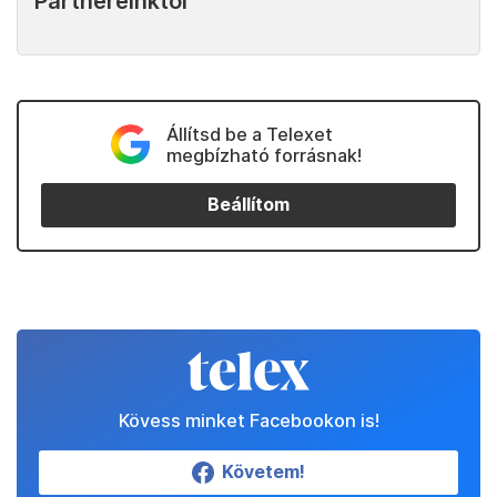
Partnereinktől
Állítsd be a Telexet
megbízható forrásnak!
Beállítom
Kövess minket Facebookon is!
Követem!