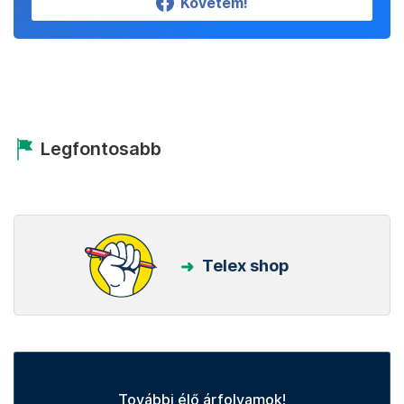
Követem!
Legfontosabb
Telex shop
További élő árfolyamok!