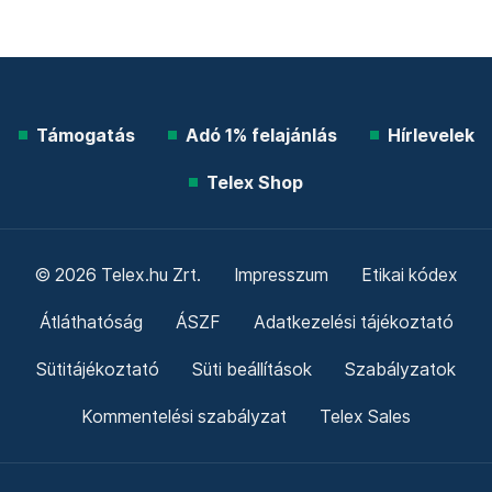
Támogatás
Adó 1% felajánlás
Hírlevelek
Telex Shop
© 2026 Telex.hu Zrt.
Impresszum
Etikai kódex
Átláthatóság
ÁSZF
Adatkezelési tájékoztató
Sütitájékoztató
Süti beállítások
Szabályzatok
Kommentelési szabályzat
Telex Sales