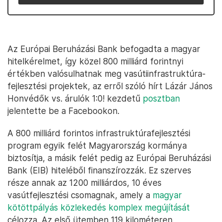
Az Európai Beruházási Bank befogadta a magyar
hitelkérelmet, így közel 800 milliárd forintnyi
értékben valósulhatnak meg vasútiinfrastruktúra-
fejlesztési projektek, az erről szóló hírt Lázár János
Honvédők vs. árulók 1:0! kezdetű
posztban
jelentette be a Facebookon.
A 800 milliárd forintos infrastruktúrafejlesztési
program egyik felét Magyarország kormánya
biztosítja, a másik felét pedig az Európai Beruházási
Bank (EIB) hiteléből finanszírozzák. Ez szerves
része annak az 1200 milliárdos, 10 éves
vasútfejlesztési csomagnak, amely a
magyar
kötöttpályás közlekedés komplex megújítását
célozza. Az első ütemben 119 kilométeren