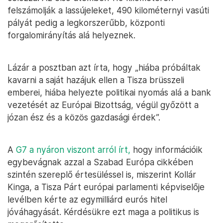
felszámolják a lassújeleket, 490 kilométernyi vasúti
pályát pedig a legkorszerűbb, központi
forgalomirányítás alá helyeznek.
Lázár a posztban azt írta, hogy „hiába próbáltak
kavarni a saját hazájuk ellen a Tisza brüsszeli
emberei, hiába helyezte politikai nyomás alá a bank
vezetését az Európai Bizottság, végül győzött a
józan ész és a közös gazdasági érdek”.
A
G7 a nyáron viszont arról írt,
hogy információik
egybevágnak azzal a Szabad Európa cikkében
szintén szereplő értesüléssel is, miszerint Kollár
Kinga, a Tisza Párt európai parlamenti képviselője
levélben kérte az egymilliárd eurós hitel
jóváhagyását. Kérdésükre ezt maga a politikus is