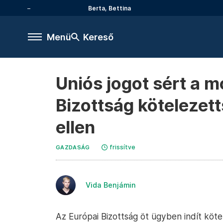
Berta, Bettina
Menü
Kereső
Uniós jogot sért a 
Bizottság kötelezet
ellen
frissítve
GAZDASÁG
Vida Benjámin
Az Európai Bizottság öt ügyben indít köt