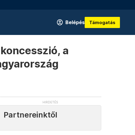
Belépés
Támogatás
 koncesszió, a
Magyarország
Partnereinktől