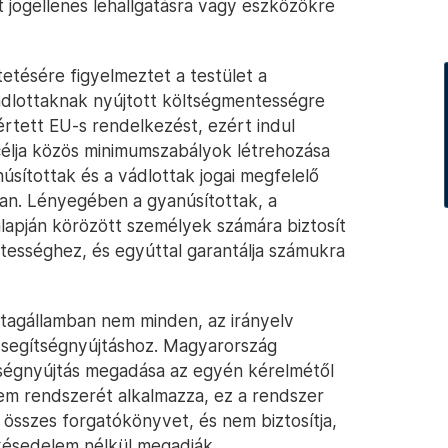
jogellenes lehallgatásra vagy eszközökre
tetésére figyelmeztet a testület a
ádlottaknak nyújtott költségmentességre
rtett EU-s rendelkezést, ezért indul
 célja közös minimumszabályok létrehozása
sítottak és a vádlottak jogai megfelelő
an. Lényegében a gyanúsítottak, a
alapján körözött személyek számára biztosít
tességhez, és egyúttal garantálja számukra
 tagállamban nem minden, az irányelv
i segítségnyújtáshoz. Magyarország
ségnyújtás megadása az egyén kérelmétől
em rendszerét alkalmazza, ez a rendszer
 összes forgatókönyvet, és nem biztosítja,
 késedelem nélkül megadják.