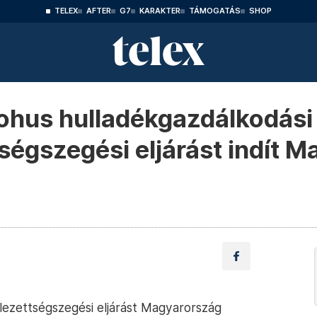
TELEX
AFTER
G7
KARAKTER
TÁMOGATÁS
SHOP
mohus hulladékgazdálkodási
tségszegési eljárást indít 
elezettségszegési eljárást Magyarország