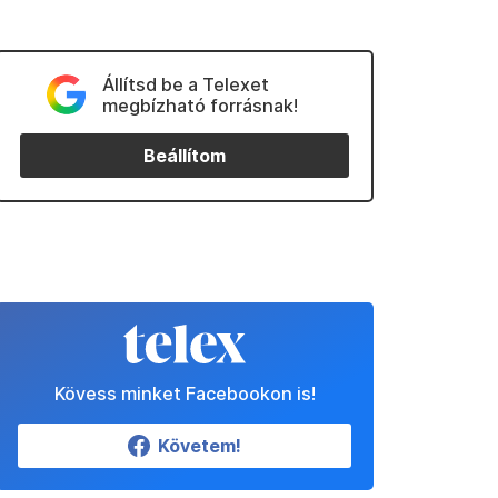
Állítsd be a Telexet
megbízható forrásnak!
Beállítom
Kövess minket Facebookon is!
Követem!