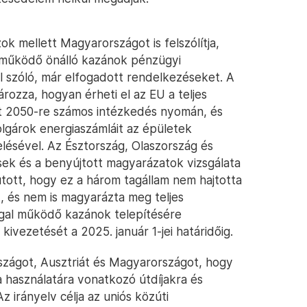
ok mellett Magyarországot is felszólítja,
al működő önálló kazánok pénzügyi
 szóló, már elfogadott rendelkezéseket. A
ozza, hogyan érheti el az EU a teljes
t 2050-re számos intézkedés nyomán, és
olgárok energiaszámláit az épületek
lésével. Az Észtország, Olaszország és
sek és a benyújtott magyarázatok vizsgálata
utott, hogy ez a három tagállam nem hajtotta
, és nem is magyarázta meg teljes
ggal működő kazánok telepítésére
vezetését a 2025. január 1-jei határidőig.
országot, Ausztriát és Magyarországot, hogy
ra használatára vonatkozó útdíjakra és
 irányelv célja az uniós közúti