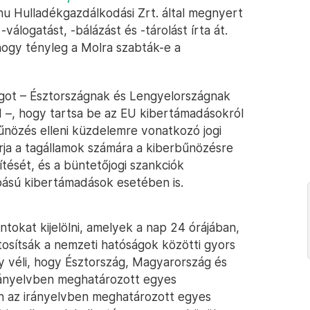
u Hulladékgazdálkodási Zrt. által megnyert
-válogatást, -bálázást és -tárolást írta át.
hogy tényleg a Molra szabták-e a
zágot – Észtországnak és Lengyelországnak
d –, hogy tartsa be az EU kibertámadásokról
bűnözés elleni küzdelemre vonatkozó jogi
írja a tagállamok számára a kiberbűnözésre
ését, és a büntetőjogi szankciók
ású kibertámadások esetében is.
tokat kijelölni, amelyek a nap 24 órájában,
tosítsák a nemzeti hatóságok közötti gyors
y véli, hogy Észtország, Magyarország és
irányelvben meghatározott egyes
n az irányelvben meghatározott egyes