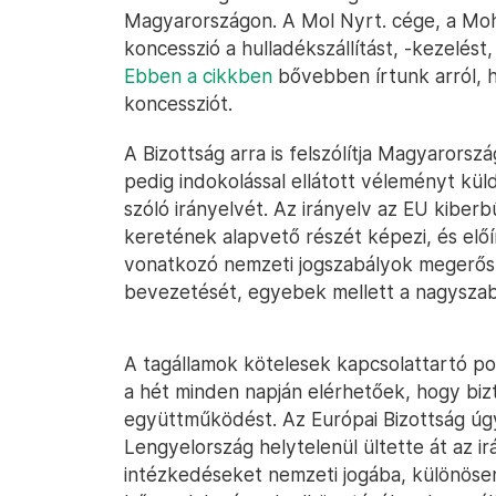
Magyarországon. A Mol Nyrt. cége, a Moh
koncesszió a hulladékszállítást, -kezelést, 
Ebben a cikkben
bővebben írtunk arról, 
koncessziót.
A Bizottság arra is felszólítja Magyarors
pedig indokolással ellátott véleményt kül
szóló irányelvét. Az irányelv az EU kiber
keretének alapvető részét képezi, és elő
vonatkozó nemzeti jogszabályok megerősít
bevezetését, egyebek mellett a nagyszab
A tagállamok kötelesek kapcsolattartó pon
a hét minden napján elérhetőek, hogy biz
együttműködést. Az Európai Bizottság úg
Lengyelország helytelenül ültette át az 
intézkedéseket nemzeti jogába, különöse