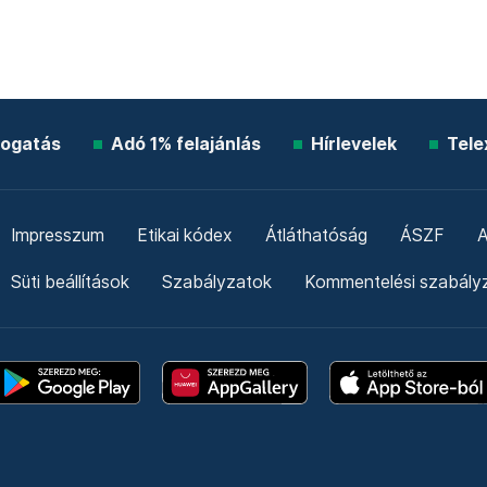
ogatás
Adó 1% felajánlás
Hírlevelek
Tele
Impresszum
Etikai kódex
Átláthatóság
ÁSZF
A
Süti beállítások
Szabályzatok
Kommentelési szabály