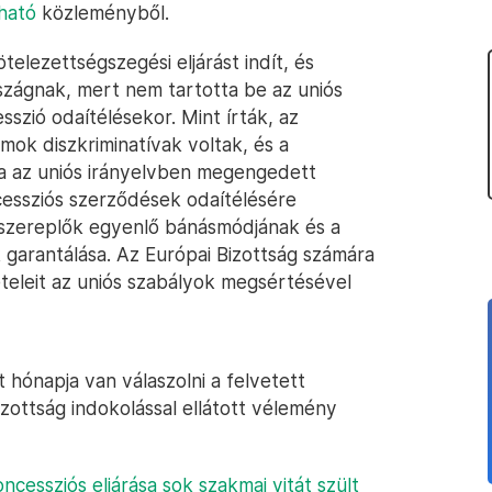
sható
közleményből.
elezettségszegési eljárást indít, és
rszágnak, mert nem tartotta be az uniós
szió odaítélésekor. Mint írták, az
umok diszkriminatívak voltak, és a
a az uniós irányelvben megengedett
cessziós szerződések odaítélésére
 szereplők egyenlő bánásmódjának és a
 garantálása. Az Európai Bizottság számára
ételeit az uniós szabályok megsértésével
 hónapja van válaszolni a felvetett
izottság indokolással ellátott vélemény
ncessziós eljárása sok szakmai vitát szült