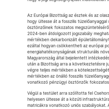
Az Európai Bizottság az észtek és az olasz
hogy ültesse át a fosszilis tüzelőanyagg
ösztönzőinek fokozatos megszüntetéséről
2024-ben átdolgozott jogszabály meghatár
mértékben dekarbonizált épületállomány
ezáltal hogyan csökkentheti az európai p
energiahatékonyságának strukturális növe
Magyarország által bejelentett intézkedé
után a Bizottság arra a következtetésre j
végre teljes mértékben a kötelezettségét
mértékben az önálló fosszilis tüzelőanya
vonatkozó pénzügyi ösztönzők fokozatos ki
Végül a testület arra szólította fel Cseh
helyesen ültesse át a közúti infrastruktú
matricákra vonatkozó uniós szabályokat. Az