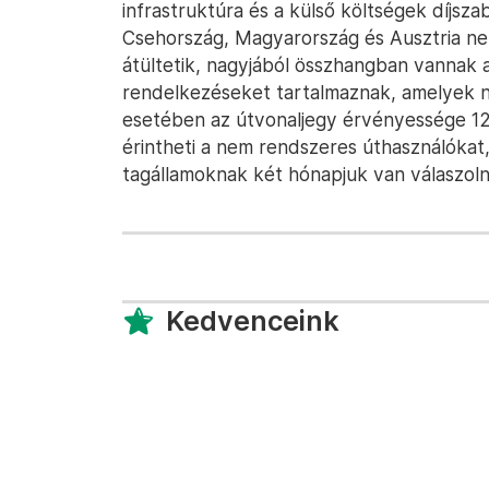
infrastruktúra és a külső költségek díjsz
Csehország, Magyarország és Ausztria nem
átültetik, nagyjából összhangban vannak a
rendelkezéseket tartalmaznak, amelyek n
esetében az útvonaljegy érvényessége 12
érintheti a nem rendszeres úthasználókat, 
tagállamoknak két hónapjuk van válaszolni 
Kedvenceink