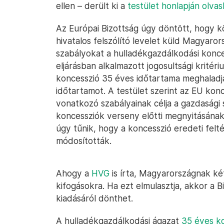
ellen – derült ki a
testület honlapján olva
Az Európai Bizottság úgy döntött, hogy köt
hivatalos felszólító levelet küld Magyaro
szabályokat a hulladékgazdálkodási konces
eljárásban alkalmazott jogosultsági kritéri
koncesszió 35 éves időtartama meghaladj
időtartamot. A testület szerint az EU kon
vonatkozó szabályainak célja a gazdasági
koncessziók verseny előtti megnyitásának
úgy tűnik, hogy a koncesszió eredeti felt
módosították.
Ahogy a
HVG
is írta, Magyarországnak két
kifogásokra. Ha ezt elmulasztja, akkor a B
kiadásáról dönthet.
A hulladékgazdálkodási ágazat
35 éves ko