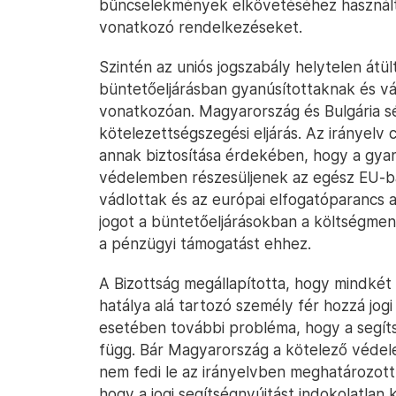
bűncselekmények elkövetéséhez használt 
vonatkozó rendelkezéseket.
Szintén az uniós jogszabály helytelen átül
büntetőeljárásban gyanúsítottaknak és v
vonatkozóan. Magyarország és Bulgária sé
kötelezettségszegési eljárás. Az irányelv
annak biztosítása érdekében, hogy a gyanú
védelemben részesüljenek az egész EU-b
vádlottak és az európai elfogatóparancs 
jogot a büntetőeljárásokban a költségmen
a pénzügyi támogatást ehhez.
A Bizottság megállapította, hogy mindkét
hatálya alá tartozó személy fér hozzá jog
esetében további probléma, hogy a segít
függ. Bár Magyarország a kötelező védel
nem fedi le az irányelvben meghatározott
hogy a jogi segítségnyújtást indokolatlan