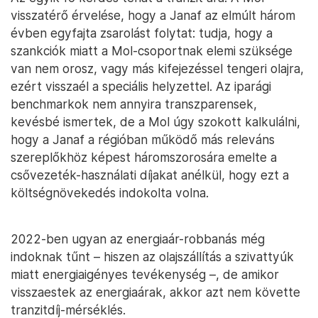
visszatérő érvelése, hogy a Janaf az elmúlt három
évben egyfajta zsarolást folytat: tudja, hogy a
szankciók miatt a Mol-csoportnak elemi szüksége
van nem orosz, vagy más kifejezéssel tengeri olajra,
ezért visszaél a speciális helyzettel. Az iparági
benchmarkok nem annyira transzparensek,
kevésbé ismertek, de a Mol úgy szokott kalkulálni,
hogy a Janaf a régióban működő más releváns
szereplőkhöz képest háromszorosára emelte a
csővezeték-használati díjakat anélkül, hogy ezt a
költségnövekedés indokolta volna.
2022-ben ugyan az energiaár-robbanás még
indoknak tűnt – hiszen az olajszállítás a szivattyúk
miatt energiaigényes tevékenység –, de amikor
visszaestek az energiaárak, akkor azt nem követte
tranzitdíj-mérséklés.