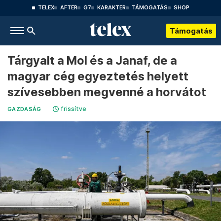
TELEX
AFTER
G7
KARAKTER
TÁMOGATÁS
SHOP
Támogatás
Tárgyalt a Mol és a Janaf, de a
magyar cég egyeztetés helyett
szívesebben megvenné a horvátot
frissítve
GAZDASÁG