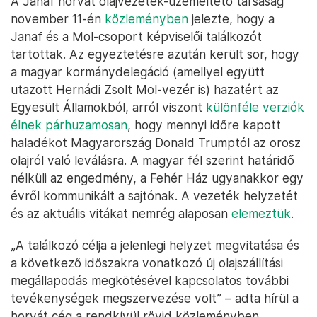
A Janaf horvát olajvezeték-üzemeltető társaság
november 11-én
közleményben
jelezte, hogy a
Janaf és a Mol-csoport képviselői találkozót
tartottak. Az egyeztetésre azután került sor, hogy
a magyar kormánydelegáció (amellyel együtt
utazott Hernádi Zsolt Mol-vezér is) hazatért az
Egyesült Államokból, arról viszont
különféle verziók
élnek párhuzamosan
, hogy mennyi időre kapott
haladékot Magyarország Donald Trumptól az orosz
olajról való leválásra. A magyar fél szerint határidő
nélküli az engedmény, a Fehér Ház ugyanakkor egy
évről kommunikált a sajtónak. A vezeték helyzetét
és az aktuális vitákat nemrég alaposan
elemeztük
.
„A találkozó célja a jelenlegi helyzet megvitatása és
a következő időszakra vonatkozó új olajszállítási
megállapodás megkötésével kapcsolatos további
tevékenységek megszervezése volt” – adta hírül a
horvát cég a rendkívül rövid közleményben.