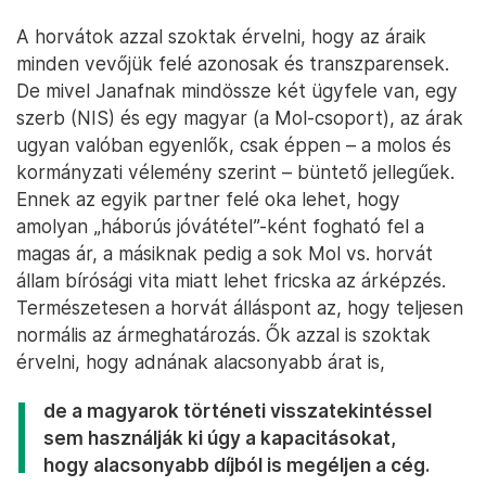
A horvátok azzal szoktak érvelni, hogy az áraik
minden vevőjük felé azonosak és transzparensek.
De mivel Janafnak mindössze két ügyfele van, egy
szerb (NIS) és egy magyar (a Mol-csoport), az árak
ugyan valóban egyenlők, csak éppen – a molos és
kormányzati vélemény szerint – büntető jellegűek.
Ennek az egyik partner felé oka lehet, hogy
amolyan „háborús jóvátétel”-ként fogható fel a
magas ár, a másiknak pedig a sok Mol vs. horvát
állam bírósági vita miatt lehet fricska az árképzés.
Természetesen a horvát álláspont az, hogy teljesen
normális az ármeghatározás. Ők azzal is szoktak
érvelni, hogy adnának alacsonyabb árat is,
de a magyarok történeti visszatekintéssel
sem használják ki úgy a kapacitásokat,
hogy alacsonyabb díjból is megéljen a cég.