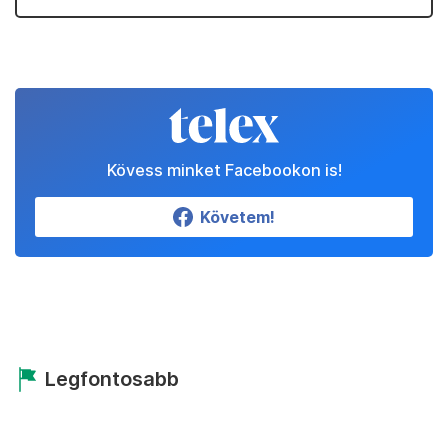
Kövess minket Facebookon is!
Követem!
Legfontosabb