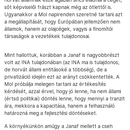
sőt képviselői frászt kapnak még az ötlettől is.
Ugyanakkor a Mol napirenden szeretné tartani azt
a megállapítását, hogy Európában jellemzően nem
államok, hanem az olajcégek, vagyis a finomítói
társaságok a vezetékek tulajdonosai.
Mint hallottuk, korábban a Janaf is nagyobbrészt
volt az INA tulajdonában (az INA ma is tulajdonos,
de horvát állami entitásoké a többség), de a
privatizáció idején ezt az arányt csökkentették. A
Mol próbálja melegen tartani az értékesítés
kérdését, azzal érvel, hogy jó lenne, ha nem állami
(értsd politikai) döntés lenne, hogy mennyi a tranzit
ára, mekkora a kapacitása, hanem a felhasználó
határozná meg a fejlesztési döntéseket.
A környékünkön amúgy a Janaf mellett a cseh