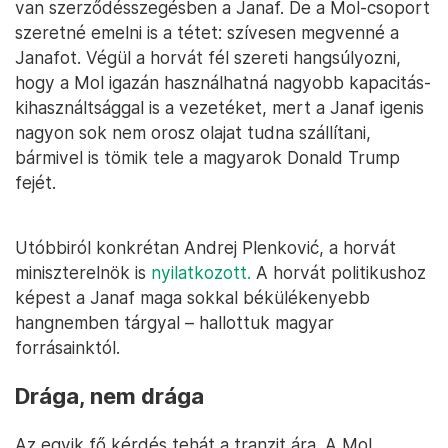
van szerződésszegésben a Janaf. De a Mol-csoport
szeretné emelni is a tétet: szívesen megvenné a
Janafot. Végül a horvát fél szereti hangsúlyozni,
hogy a Mol igazán használhatná nagyobb kapacitás-
kihasználtsággal is a vezetéket, mert a Janaf igenis
nagyon sok nem orosz olajat tudna szállítani,
bármivel is tömik tele a magyarok Donald Trump
fejét.
Utóbbiról konkrétan Andrej Plenković, a horvát
miniszterelnök is
nyilatkozott.
A horvát politikushoz
képest a Janaf maga sokkal békülékenyebb
hangnemben tárgyal – hallottuk magyar
forrásainktól.
Drága, nem drága
Az egyik fő kérdés tehát a tranzit ára. A Mol