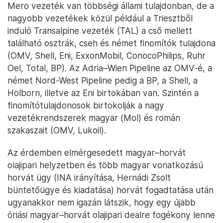
Mero vezeték van többségi állami tulajdonban, de a
nagyobb vezetékek közül például a Triesztből
induló Transalpine vezeték (TAL) a cső mellett
található osztrák, cseh és német finomítók tulajdona
(OMV, Shell, Eni, ExxonMobil, ConocoPhilips, Ruhr
Oel, Total, BP). Az Adria–Wien Pipeline az OMV-é, a
német Nord-West Pipeline pedig a BP, a Shell, a
Holborn, illetve az Eni birtokában van. Szintén a
finomítótulajdonosok birtokolják a nagy
vezetékrendszerek magyar (Mol) és román
szakaszait (OMV, Lukoil).
Az érdemben elmérgesedett magyar–horvát
olajipari helyzetben és több magyar vonatkozású
horvát ügy (INA irányítása, Hernádi Zsolt
büntetőügye és kiadatása) horvát fogadtatása után
ugyanakkor nem igazán látszik, hogy egy újabb
óriási magyar–horvát olajipari dealre fogékony lenne