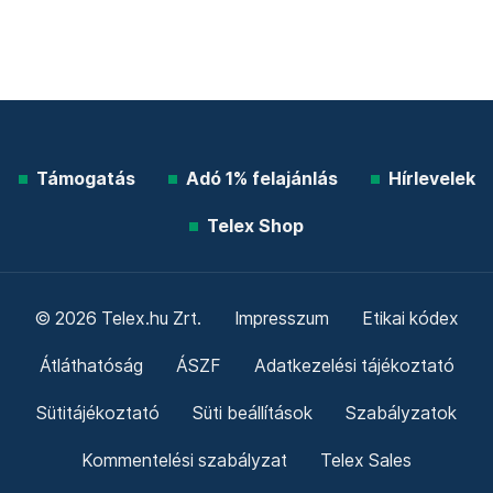
Támogatás
Adó 1% felajánlás
Hírlevelek
Telex Shop
© 2026 Telex.hu Zrt.
Impresszum
Etikai kódex
Átláthatóság
ÁSZF
Adatkezelési tájékoztató
Sütitájékoztató
Süti beállítások
Szabályzatok
Kommentelési szabályzat
Telex Sales