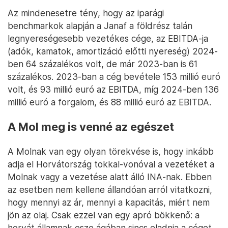
Az mindenesetre tény, hogy az iparági
benchmarkok alapján a Janaf a földrész talán
legnyereségesebb vezetékes cége, az EBITDA-ja
(adók, kamatok, amortizáció előtti nyereség) 2024-
ben 64 százalékos volt, de már 2023-ban is 61
százalékos. 2023-ban a cég bevétele 153 millió euró
volt, és 93 millió euró az EBITDA, míg 2024-ben 136
millió euró a forgalom, és 88 millió euró az EBITDA.
A Mol meg is venné az egészet
A Molnak van egy olyan törekvése is, hogy inkább
adja el Horvátország tokkal-vonóval a vezetéket a
Molnak vagy a vezetése alatt álló INA-nak. Ebben
az esetben nem kellene állandóan arról vitatkozni,
hogy mennyi az ár, mennyi a kapacitás, miért nem
jön az olaj. Csak ezzel van egy apró bökkenő: a
horvát államnak esze ágában sincs eladnia a céget,