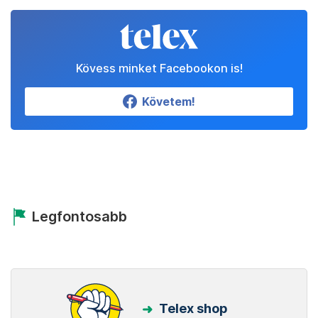
Kövess minket Facebookon is!
Követem!
Legfontosabb
Telex shop