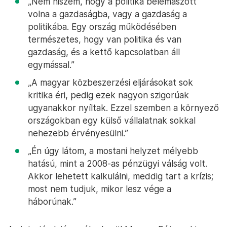
„Nem hiszem, hogy a politika belemászott
volna a gazdaságba, vagy a gazdaság a
politikába. Egy ország működésében
természetes, hogy van politika és van
gazdaság, és a kettő kapcsolatban áll
egymással.”
„A magyar közbeszerzési eljárásokat sok
kritika éri, pedig ezek nagyon szigorúak
ugyanakkor nyíltak. Ezzel szemben a környező
országokban egy külső vállalatnak sokkal
nehezebb érvényesülni.”
„Én úgy látom, a mostani helyzet mélyebb
hatású, mint a 2008-as pénzügyi válság volt.
Akkor lehetett kalkulálni, meddig tart a krízis;
most nem tudjuk, mikor lesz vége a
háborúnak.”