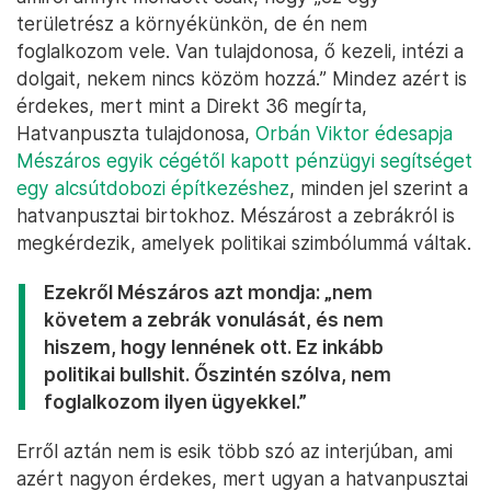
területrész a környékünkön, de én nem
foglalkozom vele. Van tulajdonosa, ő kezeli, intézi a
dolgait, nekem nincs közöm hozzá.” Mindez azért is
érdekes, mert mint a Direkt 36 megírta,
Hatvanpuszta tulajdonosa,
Orbán Viktor édesapja
Mészáros egyik cégétől kapott pénzügyi segítséget
egy alcsútdobozi építkezéshez
, minden jel szerint a
hatvanpusztai birtokhoz. Mészárost a zebrákról is
megkérdezik, amelyek politikai szimbólummá váltak.
Ezekről Mészáros azt mondja: „nem
követem a zebrák vonulását, és nem
hiszem, hogy lennének ott. Ez inkább
politikai bullshit. Őszintén szólva, nem
foglalkozom ilyen ügyekkel.”
Erről aztán nem is esik több szó az interjúban, ami
azért nagyon érdekes, mert ugyan a hatvanpusztai