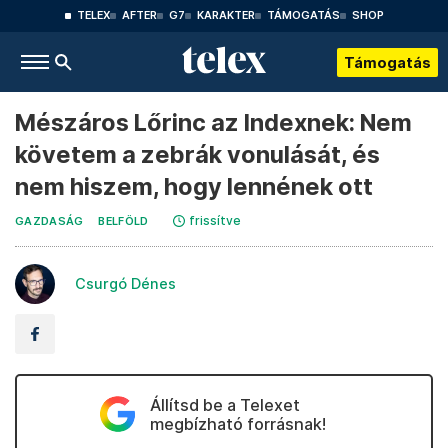
TELEX
AFTER
G7
KARAKTER
TÁMOGATÁS
SHOP
Támogatás
Mészáros Lőrinc az Indexnek: Nem
követem a zebrák vonulását, és
nem hiszem, hogy lennének ott
frissítve
GAZDASÁG
BELFÖLD
Csurgó Dénes
Állítsd be a Telexet
megbízható forrásnak!