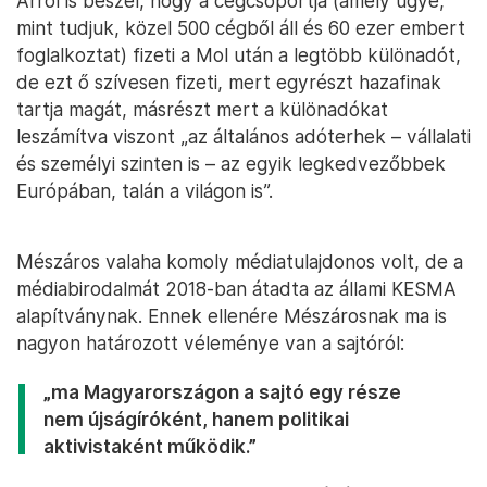
Arról is beszél, hogy a cégcsoportja (amely ugye,
mint tudjuk, közel 500 cégből áll és 60 ezer embert
foglalkoztat) fizeti a Mol után a legtöbb különadót,
de ezt ő szívesen fizeti, mert egyrészt hazafinak
tartja magát, másrészt mert a különadókat
leszámítva viszont „az általános adóterhek – vállalati
és személyi szinten is – az egyik legkedvezőbbek
Európában, talán a világon is”.
Mészáros valaha komoly médiatulajdonos volt, de a
médiabirodalmát 2018-ban átadta az állami KESMA
alapítványnak. Ennek ellenére Mészárosnak ma is
nagyon határozott véleménye van a sajtóról:
„ma Magyarországon a sajtó egy része
nem újságíróként, hanem politikai
aktivistaként működik.”