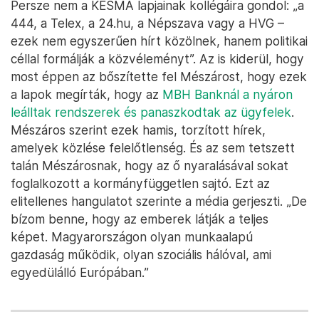
Persze nem a KESMA lapjainak kollégáira gondol: „a
444, a Telex, a 24.hu, a Népszava vagy a HVG –
ezek nem egyszerűen hírt közölnek, hanem politikai
céllal formálják a közvéleményt”. Az is kiderül, hogy
most éppen az bőszítette fel Mészárost, hogy ezek
a lapok megírták, hogy az
MBH Banknál a nyáron
leálltak rendszerek és panaszkodtak az ügyfelek
.
Mészáros szerint ezek hamis, torzított hírek,
amelyek közlése felelőtlenség. És az sem tetszett
talán Mészárosnak, hogy az ő nyaralásával sokat
foglalkozott a kormányfüggetlen sajtó. Ezt az
elitellenes hangulatot szerinte a média gerjeszti. „De
bízom benne, hogy az emberek látják a teljes
képet. Magyarországon olyan munkaalapú
gazdaság működik, olyan szociális hálóval, ami
egyedülálló Európában.”