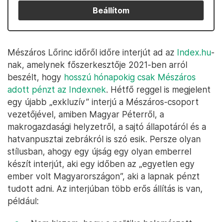
Beállítom
Mészáros Lőrinc időről időre interjút ad az
Index.hu
-
nak, amelynek főszerkesztője 2021-ben arról
beszélt, hogy
hosszú hónapokig csak Mészáros
adott pénzt az Indexnek
. Hétfő reggel is megjelent
egy újabb „exkluzív” interjú a Mészáros-csoport
vezetőjével, amiben Magyar Péterről, a
makrogazdasági helyzetről, a sajtó állapotáról és a
hatvanpusztai zebrákról is szó esik. Persze olyan
stílusban, ahogy egy újság egy olyan emberrel
készít interjút, aki egy időben az „egyetlen egy
ember volt Magyarországon”, aki a lapnak pénzt
tudott adni. Az interjúban több erős állítás is van,
például: