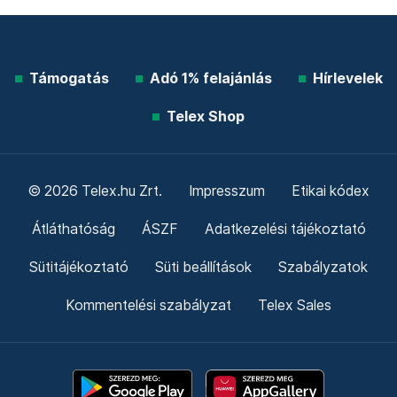
Támogatás
Adó 1% felajánlás
Hírlevelek
Telex Shop
© 2026 Telex.hu Zrt.
Impresszum
Etikai kódex
Átláthatóság
ÁSZF
Adatkezelési tájékoztató
Sütitájékoztató
Süti beállítások
Szabályzatok
Kommentelési szabályzat
Telex Sales