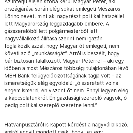
Az interjú elején szóba kerül Magyar Péter, aki
országjárása során elég sokat emlegeti Mészáros
Lőrinc nevét, mint aki nagyrészt politikai hátszéllel
lett Magyarország leggazdagabb embere. A
gázszerelőből lett polgármesterből lett
nagyvállalkozó állítása szerint nem igazán
foglalkozik azzal, hogy Magyar őt emlegeti, nem
követi az ő „munkásságát”. Arról is beszélt, hogy
bár biztosan találkozott Magyar Péterrel – aki egy
időben a most Mészáros többségi tulajdonában lévő
MBH Bank felügyelőbizottságának tagja volt – az
ismeretségük elég egyoldalú: „ő szeretett volna
engem ismerni, én viszont őt nem. Ennyi legyen elég
a kapcsolatunkról. Én gazdasági szereplő vagyok, ő
pedig politikai szereplő szeretne lenni.”
Hatvanpusztáról is kapott kérdést a nagyvállalkozó,
amiről annyit mondott csak, hogy „ez egy