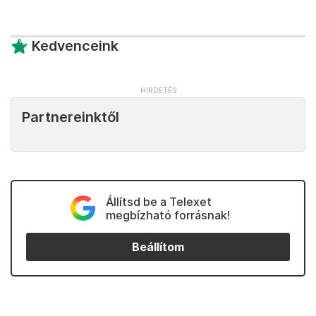
Kedvenceink
Partnereinktől
Állítsd be a Telexet
megbízható forrásnak!
Beállítom