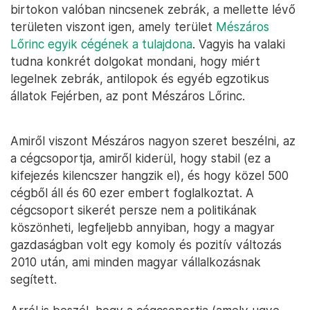
birtokon valóban nincsenek zebrák, a mellette lévő
területen viszont igen, amely terület
Mészáros
Lőrinc egyik cégének a tulajdona
. Vagyis ha valaki
tudna konkrét dolgokat mondani, hogy miért
legelnek zebrák, antilopok és egyéb egzotikus
állatok Fejérben, az pont Mészáros Lőrinc.
Amiről viszont Mészáros nagyon szeret beszélni, az
a cégcsoportja, amiről kiderül, hogy stabil (ez a
kifejezés kilencszer hangzik el), és hogy közel 500
cégből áll és 60 ezer embert foglalkoztat. A
cégcsoport sikerét persze nem a politikának
köszönheti, legfeljebb annyiban, hogy a magyar
gazdaságban volt egy komoly és pozitív változás
2010 után, ami minden magyar vállalkozásnak
segített.