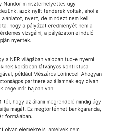
ghy Nándor miniszterhelyettes úgy
ezünk, azok nyílt tenderek voltak, ahol a
bb ajánlatot, nyert, de mindezt nem kell
ndta, hogy a pályázat eredményét nem a
érdemes vizsgálni, a pályázaton elinduló
apján nyertek.
ogy a NER világában valóban tud-e nyerni
, akinek korábban látványos konfliktusa
agjával, például Mészáros Lőrinccel. Ahogyan
iztonságos partnere az államnak egy olyan
ik cége már bajban van.
M-től, hogy az állami megrendelő mindig úgy
sítja magát. Ez megtörténhet bankgarancia,
bér formájában.
rt olyan elemekre is, amelyek nem