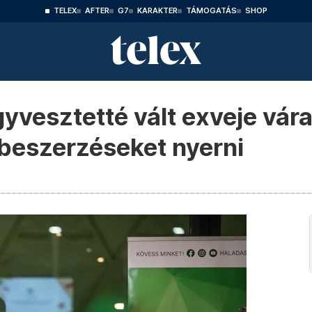
TELEX
AFTER
G7
KARAKTER
TÁMOGATÁS
SHOP
vesztetté vált exveje várat
zbeszerzéseket nyerni