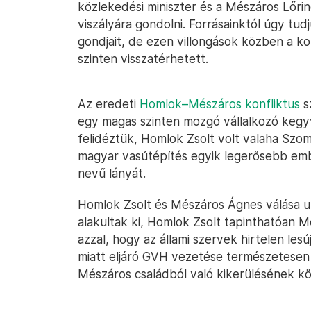
közlekedési miniszter és a Mészáros Lőri
viszályára gondolni. Forrásainktól úgy t
gondjait, de ezen villongások közben a k
szinten visszatérhetett.
Az eredeti
Homlok–Mészáros konfliktus
s
egy magas szinten mozgó vállalkozó kegy
felidéztük, Homlok Zsolt volt valaha Szom
magyar vasútépítés egyik legerősebb embe
nevű lányát.
Homlok Zsolt és Mészáros Ágnes válása u
alakultak ki, Homlok Zsolt tapinthatóan M
azzal, hogy az állami szervek hirtelen les
miatt eljáró GVH vezetése természetesen
Mészáros családból való kikerülésének kö