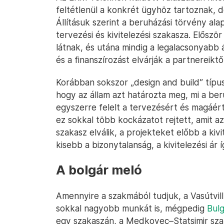
feltétlenül a konkrét ügyhöz tartoznak, 
Állításuk szerint a beruházási törvény ala
tervezési és kivitelezési szakasza. Előszö
látnak, és utána mindig a legalacsonyab
és a finanszírozást elvárják a partnereiktől
Korábban sokszor „design and build” típusú
hogy az állam azt határozta meg, mi a beru
egyszerre felelt a tervezésért és magáért
ez sokkal több kockázatot rejtett, amit az
szakasz elválik, a projekteket előbb a kivit
kisebb a bizonytalanság, a kivitelezési ár
A bolgár meló
Amennyire a szakmából tudjuk, a Vasútvil
sokkal nagyobb munkát is, mégpedig
Bulg
egy szakaszán, a Medkovec–Statsimir sza