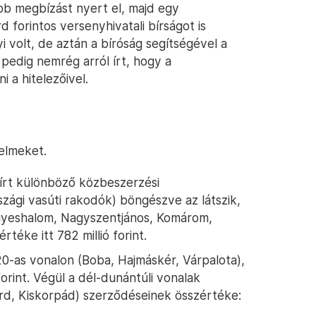
b megbízást nyert el, majd egy
rd forintos versenyhivatali bírságot is
i volt, de aztán a bíróság segítségével a
pedig nemrég arról írt, hogy a
 a hitelezőivel.
elmeket.
iírt különböző közbeszerzési
gi vasúti rakodók) böngészve az látszik,
yeshalom, Nagyszentjános, Komárom,
téke itt 782 millió forint.
20-as vonalon (Boba, Hajmáskér, Várpalota),
forint. Végül a dél-dunántúli vonalak
d, Kiskorpád) szerződéseinek összértéke: