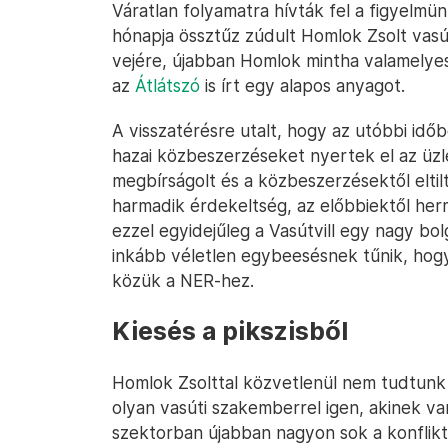
Váratlan folyamatra hívták fel a figyelmü
hónapja össztűz zúdult Homlok Zsolt vasút
vejére, újabban Homlok mintha valamelyest
az
Átlátszó
is írt egy alapos anyagot.
A visszatérésre utalt, hogy az utóbbi időb
hazai közbeszerzéseket nyertek el az üzl
megbírságolt és a közbeszerzésektől eltil
harmadik érdekeltség, az előbbiektől herme
ezzel egyidejűleg a Vasútvill egy nagy bol
inkább véletlen egybeesésnek tűnik, hog
közük a NER-hez.
Kiesés a pikszisből
Homlok Zsolttal közvetlenül nem tudtunk 
olyan vasúti szakemberrel igen, akinek van
szektorban újabban nagyon sok a konflikt