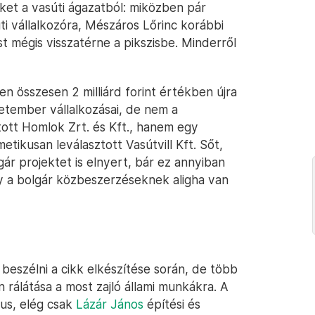
nket a vasúti ágazatból: miközben pár
i vállalkozóra, Mészáros Lőrinc korábbi
 mégis visszatérne a pikszisbe. Minderről
en összesen 2 milliárd forint értékben újra
etember vállalkozásai, de nem a
tott Homlok Zrt. és Kft., hanem egy
tikusan leválasztott Vasútvill Kft. Sőt,
gár projektet is elnyert, bár ez annyiban
y a bolgár közbeszerzéseknek aligha van
beszélni a cikk elkészítése során, de több
 rálátása a most zajló állami munkákra. A
us, elég csak
Lázár János
építési és