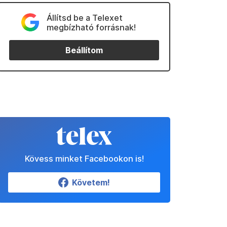
Állítsd be a Telexet
megbízható forrásnak!
Beállítom
Kövess minket Facebookon is!
Követem!