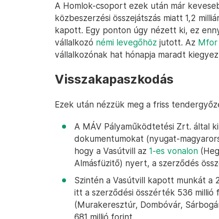
A Homlok-csoport ezek után már keveseb
közbeszerzési összejátszás miatt 1,2 milliá
kapott. Egy ponton úgy nézett ki, ez enny
vállalkozó
némi levegőhöz
jutott. Az
Mfor
vállalkozónak hat hónapja maradt kiegyezni
Visszakapaszkodás
Ezek után nézzük meg a friss tendergyőz
A MÁV Pályaműködtetési Zrt. által k
dokumentumokat (nyugat-magyarorszá
hogy a Vasútvill az
1-es vonalon
(Heg
Almásfüzitő) nyert, a szerződés összér
Szintén a Vasútvill kapott munkát a 
itt a szerződési összérték 536 millió 
(Murakeresztúr, Dombóvár, Sárbogár
681 millió forint.