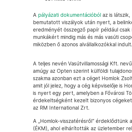
A
pályázati dokumentációból
az is látszik
bemutatott viszályok után nyert, a beli
eredményét összegző papír például csak 
munkákért mindig más és más vasúti csopo
miközben ő azonos alvállalkozókkal indult
A teljes nevén Vasútvillamossági Kft. ne
amúgy az Opten szerint külföldi tulajdono
szakma azonban ezt a céget Homlok Zsolt
amit jól jelez, hogy a cég képviselője is 
is nyert egy pert, amelyben a Fővárosi T
érdekeltségként kezelt bizonyos cégeket, i
az RM International Zrt.
A „Homlok-visszatérésről” érdeklődtünk az
(ÉKM), ahol elhárították az üzletember reha