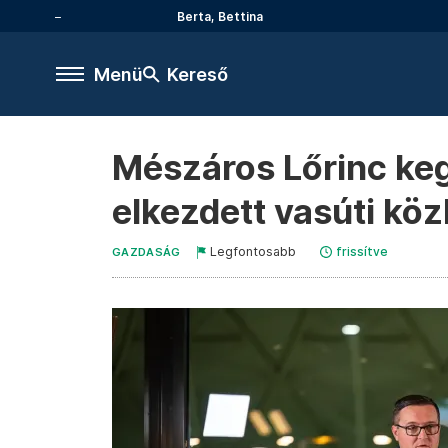
Berta, Bettina
Menü
Kereső
Mészáros Lőrinc kegy
elkezdett vasúti kö
Legfontosabb
frissítve
GAZDASÁG