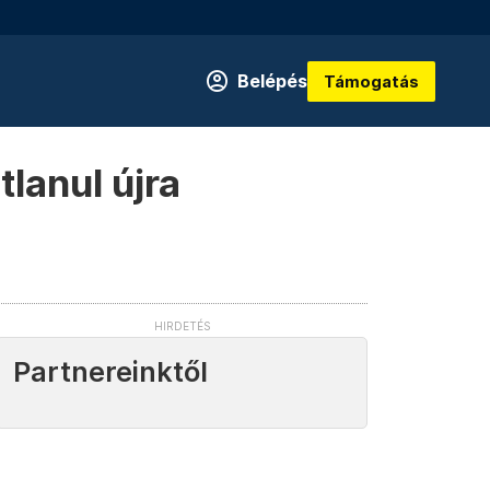
Belépés
Támogatás
lanul újra
Partnereinktől