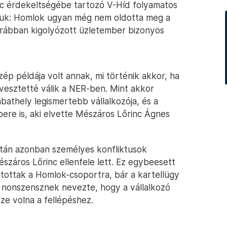
nc érdekeltségébe tartozó V-Híd folyamatos
udjuk: Homlok ugyan még nem oldotta meg a
orábban kigolyózott üzletember bizonyos
zép példája volt annak, mi történik akkor, ha
vesztetté válik a NER-ben. Mint akkor
bathely legismertebb vállalkozója, és a
re is, aki elvette Mészáros Lőrinc Ágnes
tán azonban személyes konfliktusok
észáros Lőrinc ellenfele lett. Ez egybeesett
újtottak a Homlok-csoportra, bár a kartellügy
 nonszensznek nevezte, hogy a vállalkozó
ze volna a fellépéshez.