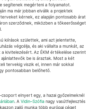
de segítenek megérteni a folyamatot.
pján ma már jobban elválik a projektek
r terveket kérnek, ez alapján pontosabb árat
b áron szerződnek, miközben a tőkeerősséget
.
 kiírások születtek, ami azt jelentette,
házás végcélja, és aki vállalta a munkát, az
 a kivitelezésért. Az ÉKM értékelése szerint
 ajánlattevők be is áraztak. Most a két
eli tervekig viszik el, innen már sokkal
 így pontosabban belőhető.
l-csoport elnyert egy, a hazai győzelmeknél
áriában
. A
Vidin–Szófia
nagy vasútfejlesztés
kaszon zajló munka több európai céget