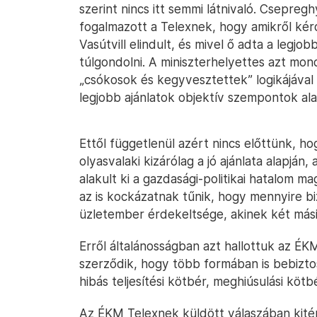
szerint nincs itt semmi látnivaló. Csepre
fogalmazott a Telexnek, hogy amikről kérd
Vasútvill elindult, és mivel ő adta a legjo
túlgondolni. A miniszterhelyettes azt mo
„csókosok és kegyvesztettek” logikájával 
legjobb ajánlatok objektív szempontok al
Ettől függetlenül azért nincs előttünk, h
olyasvalaki kizárólag a jó ajánlata alapján
alakult ki a gazdasági-politikai hatalom m
az is kockázatnak tűnik, hogy mennyire b
üzletember érdekeltsége, akinek két más
Erről általánosságban azt hallottuk az ÉK
szerződik, hogy több formában is bebizto
hibás teljesítési kötbér, meghiúsulási köt
Az ÉKM Telexnek küldött válaszában kité