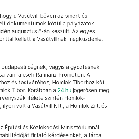
, hogy a Vasútvill bőven az ismert és
nkelt dokumentumok közül a pályázatok
idén augusztus 8-án készült. Az egyes
rttal kellett a Vasútvillnek megküzdenie,
.
vű budapesti cégnek, vagyis a győztesnek
sa van, a cseh Rafinanz Promotion. A
hoz és testvéréhez, Homlok Tiborhoz köti,
Homlok Tibor. Korábban a
24.hu
jogerősen meg
örvényszék ítélete szintén Homlok-
lyen volt a Vasútvill Kft., a Homlok Zrt. és
 Építési és Közlekedési Minisztériumnál
bilitációját firtató kérdéseinket, a tárca