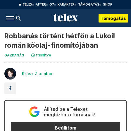
TELEX
AFTER
G7
KARAKTER
TÁMOGATÁS
SHOP
Támogatás
Robbanás történt hétfőn a Lukoil
román kőolaj-finomítójában
frissítve
GAZDASÁG
Krász Zsombor
Állítsd be a Telexet
megbízható forrásnak!
Beállítom