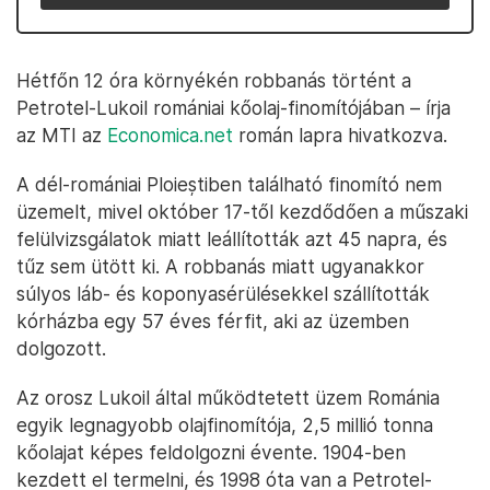
Hétfőn 12 óra környékén robbanás történt a
Petrotel-Lukoil romániai kőolaj-finomítójában – írja
az MTI az
Economica.net
román lapra hivatkozva.
A dél-romániai Ploieștiben található finomító nem
üzemelt, mivel október 17-től kezdődően a műszaki
felülvizsgálatok miatt leállították azt 45 napra, és
tűz sem ütött ki. A robbanás miatt ugyanakkor
súlyos láb- és koponyasérülésekkel szállították
kórházba egy 57 éves férfit, aki az üzemben
dolgozott.
Az orosz Lukoil által működtetett üzem Románia
egyik legnagyobb olajfinomítója, 2,5 millió tonna
kőolajat képes feldolgozni évente. 1904-ben
kezdett el termelni, és 1998 óta van a Petrotel-