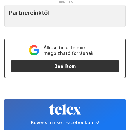
Partnereinktől
Állítsd be a Telexet
megbízható forrásnak!
Beállítom
Kövess minket Facebookon is!