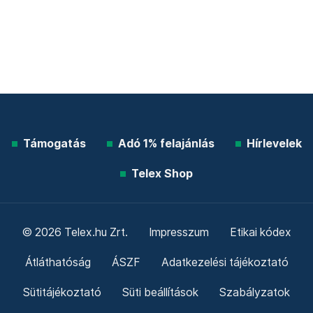
Támogatás
Adó 1% felajánlás
Hírlevelek
Telex Shop
© 2026 Telex.hu Zrt.
Impresszum
Etikai kódex
Átláthatóság
ÁSZF
Adatkezelési tájékoztató
Sütitájékoztató
Süti beállítások
Szabályzatok