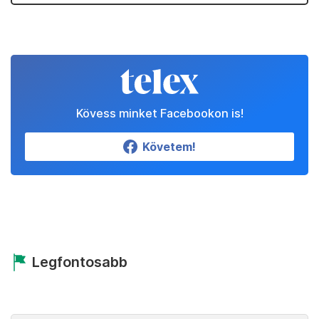
Kövess minket Facebookon is!
Követem!
Legfontosabb