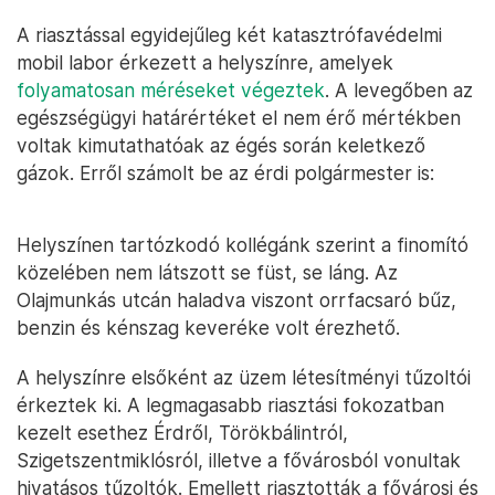
A riasztással egyidejűleg két katasztrófavédelmi
mobil labor érkezett a helyszínre, amelyek
folyamatosan méréseket végeztek
. A levegőben az
egészségügyi határértéket el nem érő mértékben
voltak kimutathatóak az égés során keletkező
gázok. Erről számolt be az érdi polgármester is:
Helyszínen tartózkodó kollégánk szerint a finomító
közelében nem látszott se füst, se láng. Az
Olajmunkás utcán haladva viszont orrfacsaró bűz,
benzin és kénszag keveréke volt érezhető.
A helyszínre elsőként az üzem létesítményi tűzoltói
érkeztek ki. A legmagasabb riasztási fokozatban
kezelt esethez Érdről, Törökbálintról,
Szigetszentmiklósról, illetve a fővárosból vonultak
hivatásos tűzoltók. Emellett riasztották a fővárosi és