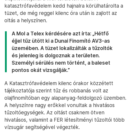
katasztrófavédelem kedd hajnalra körülhatárolta a
tüzet, de még reggel kilenc óra után is zajlott az
oltás a helyszínen.
A Mol a Telex kérdésére azt írta: „Hétfő
éjjel tűz ütött ki a Dunai Finomító AV3-as
üzemében. A tüzet lokalizálták a tűzoltók
és jelenleg is dolgoznak a területen.
Személyi sérülés nem történt, a baleset
pontos okát vizsgálják.”
A Katasztrófavédelem kilenc órakor közzétett
tájékoztatója szerint tűz és robbanás volt az
olajfinomítóban egy alapanyag-feldolgozó üzemben.
A helyszínre nagy erőkkel vonultak a hivatásos
tűzoltóegységek. Az oltást csaknem ötven
hivatásos, valamint a FER létesítményi tűzoltói több
vízsugár segítségével végezték.