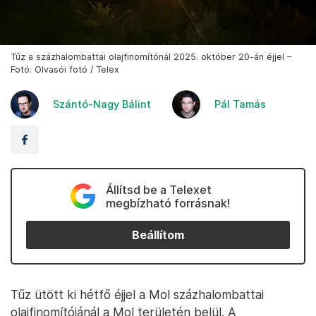
Tűz a százhalombattai olajfinomítónál 2025. október 20-án éjjel –
Fotó: Olvasói fotó / Telex
Szántó-Nagy Bálint
Pál Tamás
Állítsd be a Telexet
megbízható forrásnak!
Beállítom
Tűz ütött ki hétfő éjjel a Mol százhalombattai
olajfinomítójánál a Mol területén belül. A