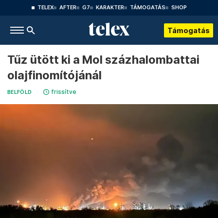
TELEX
AFTER
G7
KARAKTER
TÁMOGATÁS
SHOP
Támogatás
Tűz ütött ki a Mol százhalombattai
olajfinomítójánál
frissítve
BELFÖLD