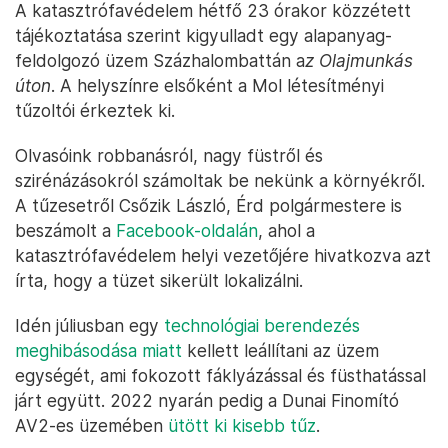
A katasztrófavédelem hétfő 23 órakor közzétett
tájékoztatása szerint kigyulladt egy alapanyag-
feldolgozó üzem Százhalombattán a
z Olajmunkás
úton
. A helyszínre elsőként a Mol létesítményi
tűzoltói érkeztek ki.
Olvasóink robbanásról, nagy füstről és
szirénázásokról számoltak be nekünk a környékről.
A tűzesetről Csőzik László, Érd polgármestere is
beszámolt a
Facebook-oldalán
, ahol a
katasztrófavédelem helyi vezetőjére hivatkozva azt
írta, hogy a tüzet sikerült lokalizálni.
Idén júliusban egy
technológiai berendezés
meghibásodása miatt
kellett leállítani az üzem
egységét, ami fokozott fáklyázással és füsthatással
járt együtt. 2022 nyarán pedig a Dunai Finomító
AV2-es üzemében
ütött ki kisebb tűz
.