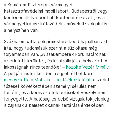
a Komárom-Esztergom vármegyei
katasztrófavédelmi mobil labort, Budapestről vegyi
konténer, illetve por-hab konténer érkezett, és a
vármegyei katasztrófavédelmi műveleti szolgálat is
a helyszínen van.
Százhalombatta polgármestere kedd hajnalban azt
írta, hogy tudomásuk szerint a tűz oltása még
folyamatban van. „A szakemberek körülhatárolták
az érintett területet, és kontrollálják a helyzetet. A
lakosságnak nincs teendője” –
közölte Vezér Mihály
.
A polgármester kedden, reggel fél hét körül
megosztotta a Mol lakossági tájékoztatóját
, eszerint
tűzeset következtében személyi sérülés nem
történt, és a környező településeket veszély nem
fenyegette. A hatósági és belső vizsgálatok jelenleg
is zajlanak a baleset okainak feltárása érdekében.