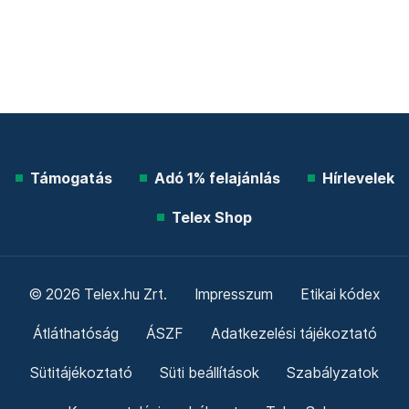
Támogatás
Adó 1% felajánlás
Hírlevelek
Telex Shop
© 2026 Telex.hu Zrt.
Impresszum
Etikai kódex
Átláthatóság
ÁSZF
Adatkezelési tájékoztató
Sütitájékoztató
Süti beállítások
Szabályzatok