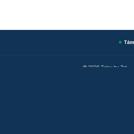
Tám
© 2026 Telex.hu Zrt.
Sütitájékoztató