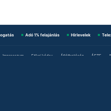
ogatás
Adó 1% felajánlás
Hírlevelek
Tele
Impresszum
Etikai kódex
Átláthatóság
ÁSZF
A
Süti beállítások
Szabályzatok
Kommentelési szabály