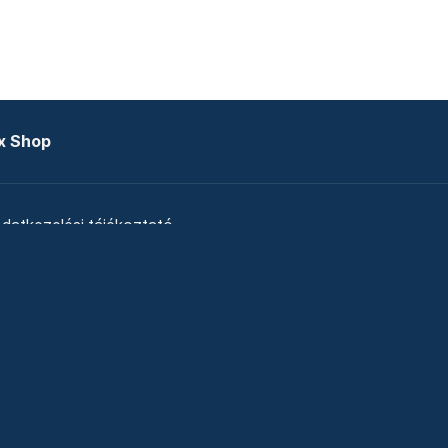
x Shop
datkezelési tájékoztató
zat
Telex Sales