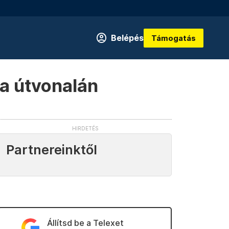
Belépés
Támogatás
ra útvonalán
Partnereinktől
Állítsd be a Telexet