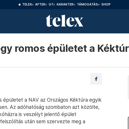
TELEX
AFTER
G7
KARAKTER
TÁMOGATÁS
SHOP
egy romos épületet a Kéktú
es épületet a NAV az Országos Kéktúra egyik
lésen. Az adóhatóság szombaton azt közölte,
óházra is veszélyt jelentő épület
 felszólítás után sem szervezte meg a