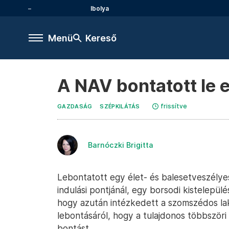
Ibolya
Menü
Kereső
A NAV bontatott le 
frissítve
GAZDASÁG
SZÉPKILÁTÁS
Barnóczki Brigitta
Lebontatott egy élet- és balesetveszély
indulási pontjánál, egy borsodi kistelepü
hogy azután intézkedett a szomszédos lak
lebontásáról, hogy a tulajdonos többszöri
bontást.