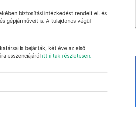
ében biztosítási intézkedést rendelt el, és
t és gépjárműveit is. A tulajdonos végül
atársai is bejárták, két éve az első
ra esszenciájáról
itt írtak részletesen.