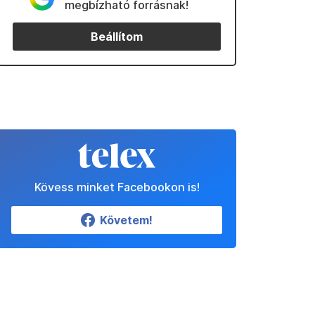
megbízható forrásnak!
Beállítom
Kövess minket Facebookon is!
Követem!