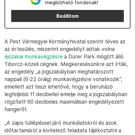
megbízható forrásnak!
Beállítom
A Pest Vármegyei Kormányhivatal szerint téves az
az értesülés, miszerint engedélyt adtak volna
éjszakai munkavégzésre
a Dürer Park mögött álló
Tiborcz-közeli cégnek. Megkeresésünkre azt írták,
az engedély „a jogszabályban meghatározott
nappali (6-22 óráig) munkavégzésre vonatkozik”,
emellett azt teszi lehetővé, hogy a beruházó
legfeljebb 11 decibellel emelje meg a jogszabályban
rögzített 60 decibeles maximálisan engedélyezett
hangerőt.
„A zajos túllépéssel járó munkálatokról és azok
időtartamáról a kivitelező feladata tájékoztatni a