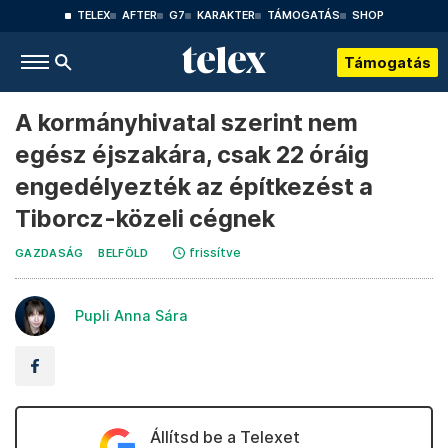
TELEX
AFTER
G7
KARAKTER
TÁMOGATÁS
SHOP
Támogatás
A kormányhivatal szerint nem
egész éjszakára, csak 22 óráig
engedélyezték az építkezést a
Tiborcz-közeli cégnek
frissítve
GAZDASÁG
BELFÖLD
Pupli Anna Sára
Állítsd be a Telexet