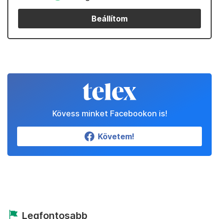
Beállítom
Kövess minket Facebookon is!
Követem!
Legfontosabb