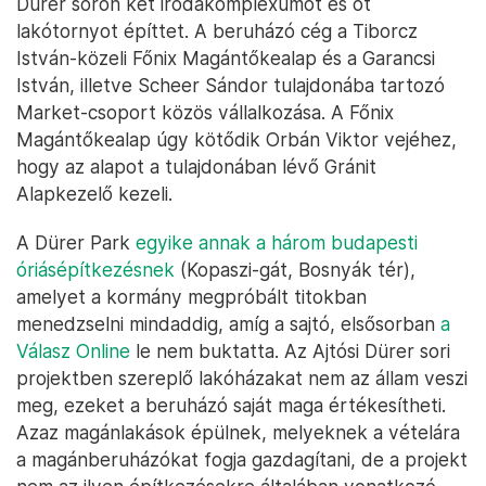
Dürer soron két irodakomplexumot és öt
lakótornyot építtet. A beruházó cég a Tiborcz
István-közeli Főnix Magántőkealap és a Garancsi
István, illetve Scheer Sándor tulajdonába tartozó
Market-csoport közös vállalkozása. A Főnix
Magántőkealap úgy kötődik Orbán Viktor vejéhez,
hogy az alapot a tulajdonában lévő Gránit
Alapkezelő kezeli.
A Dürer Park
egyike annak a három budapesti
óriásépítkezésnek
(Kopaszi-gát, Bosnyák tér),
amelyet a kormány megpróbált titokban
menedzselni mindaddig, amíg a sajtó, elsősorban
a
Válasz Online
le nem buktatta. Az Ajtósi Dürer sori
projektben szereplő lakóházakat nem az állam veszi
meg, ezeket a beruházó saját maga értékesítheti.
Azaz magánlakások épülnek, melyeknek a vételára
a magánberuházókat fogja gazdagítani, de a projekt