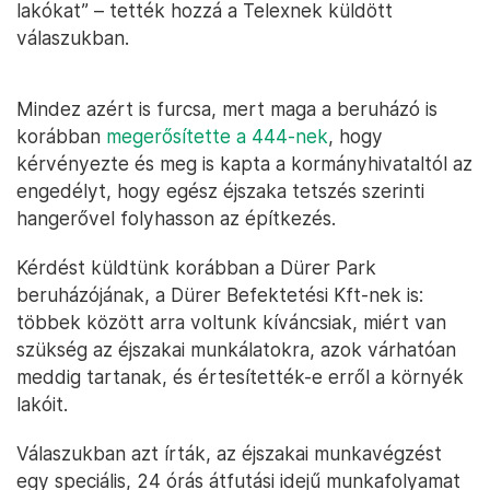
lakókat” – tették hozzá a Telexnek küldött
válaszukban.
Mindez azért is furcsa, mert maga a beruházó is
korábban
megerősítette a 444-nek
, hogy
kérvényezte és meg is kapta a kormányhivataltól az
engedélyt, hogy egész éjszaka tetszés szerinti
hangerővel folyhasson az építkezés.
Kérdést küldtünk korábban a Dürer Park
beruházójának, a Dürer Befektetési Kft-nek is:
többek között arra voltunk kíváncsiak, miért van
szükség az éjszakai munkálatokra, azok várhatóan
meddig tartanak, és értesítették-e erről a környék
lakóit.
Válaszukban azt írták, az éjszakai munkavégzést
egy speciális, 24 órás átfutási idejű munkafolyamat