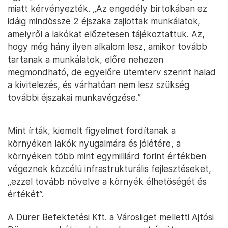
miatt kérvényezték. „Az engedély birtokában ez
idáig mindössze 2 éjszaka zajlottak munkálatok,
amelyről a lakókat előzetesen tájékoztattuk. Az,
hogy még hány ilyen alkalom lesz, amikor tovább
tartanak a munkálatok, előre nehezen
megmondható, de egyelőre ütemterv szerint halad
a kivitelezés, és várhatóan nem lesz szükség
további éjszakai munkavégzése.”
Mint írták, kiemelt figyelmet fordítanak a
környéken lakók nyugalmára és jólétére, a
környéken több mint egymilliárd forint értékben
végeznek közcélú infrastrukturális fejlesztéseket,
„ezzel tovább növelve a környék élhetőségét és
értékét”.
A Dürer Befektetési Kft. a Városliget melletti Ajtósi