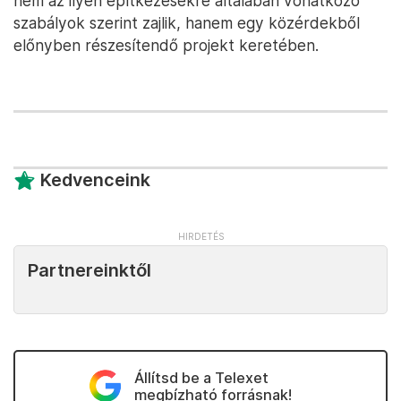
nem az ilyen építkezésekre általában vonatkozó
szabályok szerint zajlik, hanem egy közérdekből
előnyben részesítendő projekt keretében.
Kedvenceink
Partnereinktől
Állítsd be a Telexet
megbízható forrásnak!